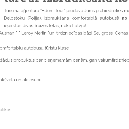
Tūrisma aģentūra “Edem-Tour” piedāvā Jums piebiedroties mū
Belostoku (Polija). Izbraukšana komfortablā autobusā
no
iepirktos divas 1reizes lētāk, nekā Latvijā!
Aushan ", " Leroy Merlin "un tirdzniecības bāzi Sel gross. Cena
 komfortablu autobusu tūristu klase
a dažādus produktus par pieņemamām cenām, gan vairumtirdzniec
pakšveļa un aksesuāri.
ētikas.