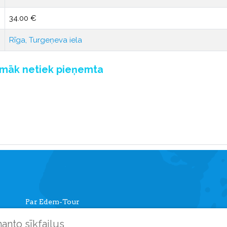
34.00 €
Rīga, Turgeņeva iela
pmāk netiek pieņemta
Par Edem-Tour
Informācija ceļotājiem
manto sīkfailus
Mans kabinets