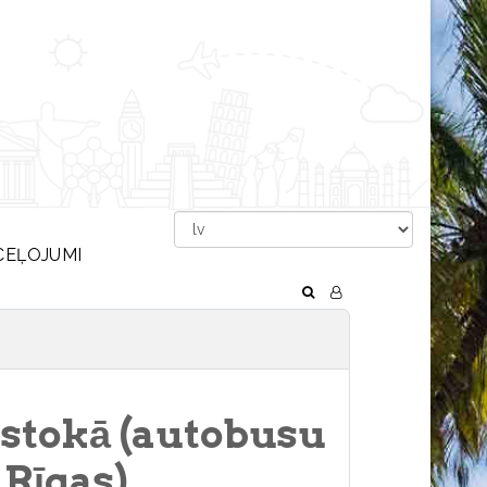
CEĻOJUMI
ostokā (autobusu
 Rīgas)