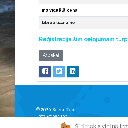
Individuālā cena
Izbraukšana no
Reģistrācija šim ceļojumam tur
Atpakaļ
© 2026, Edem-Tour
+371 67 282 183
info [] edemtour.lv
Šī tīmekļa vietne iz