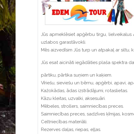
Jūs apmeklēsiet apģērbu tirgu, lielveikalus 
uzlabos garastāvokli.
Mēs aizvedīsim Jūs turp un atpakaļ ar siltu,
Jūs esat aicināti iegādāties plaša spektr
pārtiku, pārtika suņiem un kaķiem.
Vīriešu, sieviešu un bērnu, apģērbi, apavi, a
Kažokādas, ādas izstrādājumi, rotaslietas.
Kāzu kleitas, uzvalki, aksesuāri.
Mēbeles, strollers, saimniecības preces.
Saimniecības preces, sadzīves ķīmijas, kosm
Celtniecības materiāli.
Rezerves daļas, riepas, eļļas.