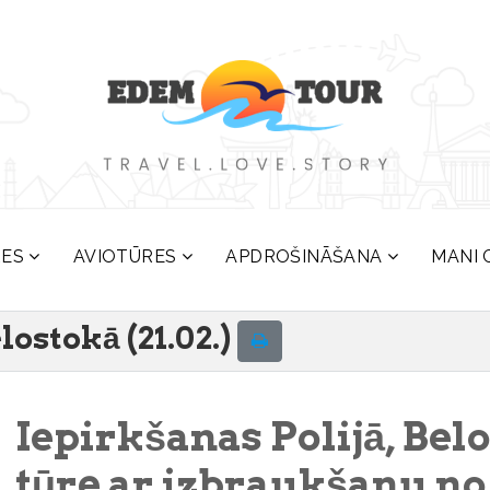
RES
AVIOTŪRES
APDROŠINĀŠANA
MANI 
lostokā (21.02.)
Iepirkšanas Polijā, Bel
tūre ar izbraukšanu no