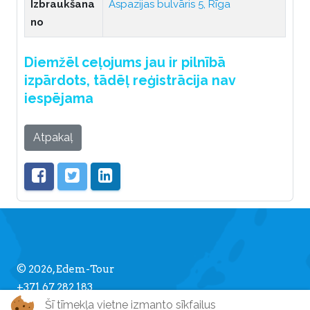
Izbraukšana
Aspazijas bulvāris 5, Rīga
no
Diemžēl ceļojums jau ir pilnībā
izpārdots, tādēļ reģistrācija nav
iespējama
Atpakaļ
© 2026, Edem-Tour
+371 67 282 183
Šī tīmekļa vietne izmanto sīkfailus
info [] edemtour.lv