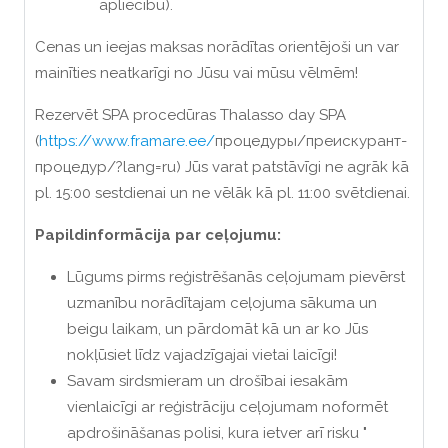
apliecību).
Cenas un ieejas maksas norādītas orientējoši un var
mainīties neatkarīgi no Jūsu vai mūsu vēlmēm!
Rezervēt SPA procedūras Thalasso day SPA
(
https://www.framare.ee/
процедуры/преискурант-
процедур/?lang=ru) Jūs varat patstāvīgi ne agrāk kā
pl. 15:00 sestdienai un ne vēlāk kā pl. 11:00 svētdienai.
Papildinformācija par ceļojumu:
Lūgums pirms reģistrēšanās ceļojumam pievērst
uzmanību norādītajam ceļojuma sākuma un
beigu laikam, un pārdomāt kā un ar ko Jūs
nokļūsiet līdz vajadzīgajai vietai laicīgi!
Savam sirdsmieram un drošībai iesakām
vienlaicīgi ar reģistrāciju ceļojumam noformēt
apdrošināšanas polisi, kura ietver arī risku "