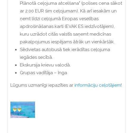
Plānotā ceļojuma atcelšana" (polises cena sākot
ar 2.00 EUR šim ceļojumam). Kā arī iesakām un
ņemt līdzi ceļojumā Eiropas veselības
apdrošināšanas karti (EVAK ES iedzīvotājiem),
kuru uzrādot citās valstīs saņemt medicīnas
pakalpojumus iespējams ātrāk un vienkāršāk.
Sēdvietas autobusā tiek ierādītas ceļojuma
iegādes secībā.
Ekskursija krievu valodā.
Grupas vadītāja – Inga
Lūgums uzmanīgi iepazīties ar
informāciju ceļotājiem
!