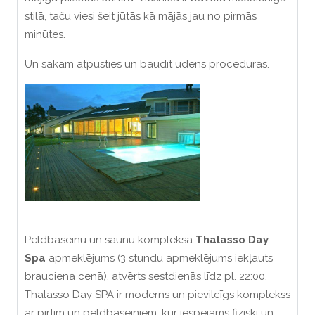
stilā, taču viesi šeit jūtās kā mājās jau no pirmās
minūtes.
Un sākam atpūsties un baudīt ūdens procedūras.
Peldbaseinu un saunu kompleksa
Thalasso Day
Spa
apmeklējums (3 stundu apmeklējums iekļauts
brauciena cenā), atvērts sestdienās līdz pl. 22:00.
Thalasso Day SPA ir moderns un pievilcīgs komplekss
ar pirtīm un peldbaseiniem, kur iespējams fiziski un