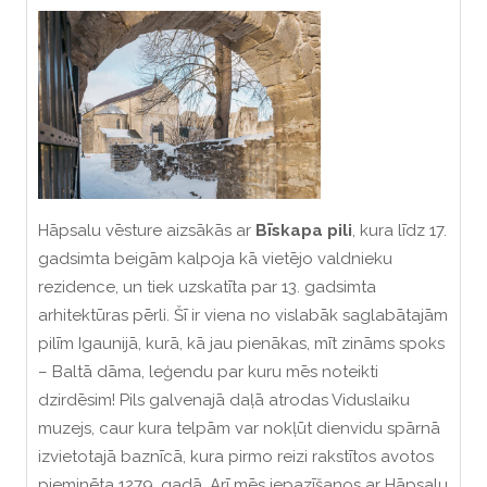
Hāpsalu vēsture aizsākās ar
Bīskapa pili
, kura līdz 17.
gadsimta beigām kalpoja kā vietējo valdnieku
rezidence, un tiek uzskatīta par 13. gadsimta
arhitektūras pērli. Šī ir viena no vislabāk saglabātajām
pilīm Igaunijā, kurā, kā jau pienākas, mīt zināms spoks
– Baltā dāma, leģendu par kuru mēs noteikti
dzirdēsim! Pils galvenajā daļā atrodas Viduslaiku
muzejs, caur kura telpām var nokļūt dienvidu spārnā
izvietotajā baznīcā, kura pirmo reizi rakstītos avotos
pieminēta 1279. gadā. Arī mēs iepazīšanos ar Hāpsalu