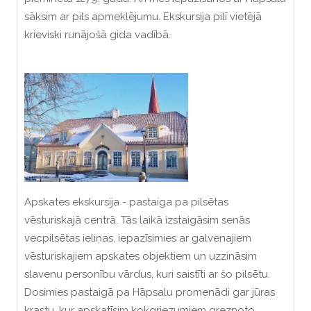
sāksim ar pils apmeklējumu. Ekskursija pilī vietējā
krieviski runājošā gida vadībā.
Apskates ekskursija - pastaiga pa pilsētas
vēsturiskajā centrā. Tās laikā izstaigāsim senās
vecpilsētas ieliņas, iepazīsimies ar galvenajiem
vēsturiskajiem apskates objektiem un uzzināsim
slavenu personību vārdus, kuri saistīti ar šo pilsētu.
Dosimies pastaigā pa Hāpsalu promenādi gar jūras
krastu, kur apskatīsim kokgriezumiem greznoto