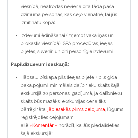
viesnīcā, neatrodas neviena cita tāda paša
dzimuma personas, kas ceļo vienatnē, lai jūs
izmitinātu kopā);
izdevumi ēdināšanai (izņemot vakariņas un
brokastis viesnīcā), SPA procedūras, ieejas
biļetes, suvenīri un citi personīgie izdevumi.
Papildizdevumi saskaņā:
Hāpsalu bīskapa pils (ieejas biļete + pils gida
pakalpojumi, minimālais dalībnieku skaits šajā
ekskursijā 20 personas, gadījumā, ja dalībnieku
skaits būs mazāks, ekskursijas cena tiks
pārrēķināta,
jāpiesakās pirms ceļojuma
, lūgums
reģistrējoties ceļojumam,
ailē
«Komentāri»
norādīt, ka Jūs piedalīsieties
šajā ekskursijā!: