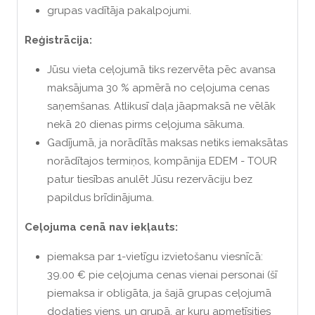
grupas vadītāja pakalpojumi.
Reģistrācija
:
Jūsu vieta ceļojumā tiks rezervēta pēc avansa
maksājuma 30 % apmērā no ceļojuma cenas
saņemšanas. Atlikusī daļa jāapmaksā ne vēlāk
nekā 20 dienas pirms ceļojuma sākuma.
Gadījumā, ja norādītās maksas netiks iemaksātas
norādītajos termiņos, kompānija EDEM - TOUR
patur tiesības anulēt Jūsu rezervāciju bez
papildus brīdinājuma.
Ceļojuma cenā nav iekļauts:
piemaksa par 1-vietīgu izvietošanu viesnīcā:
39.00 € pie ceļojuma cenas vienai personai (šī
piemaksa ir obligāta, ja šajā grupas ceļojumā
dodaties viens, un grupā, ar kuru apmetīsities