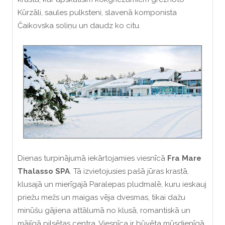
Kūrzāli, saules pulksteni, slavenā komponista
Čaikovska soliņu un daudz ko citu.
Dienas turpinājumā iekārtojamies viesnīcā
Fra Mare
Thalasso SPA
. Tā izvietojusies pašā jūras krastā,
klusajā un mierīgajā Paralepas pludmalē, kuru ieskauj
priežu mežs un maigas vēja dvesmas, tikai dažu
minūšu gājiena attālumā no klusā, romantiskā un
mājīgā pilsētas centra. Viesnīca ir būvēta mūsdienīgā