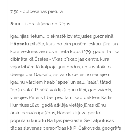
7:50 - pulcēšanās pieturā.
8
:00
– izbraukšana no Rīgas.
Igaunijas rietumu piekrastē izvietojusies gleznainā
Hāpsalu
pilsēta, kuru no trim pusēm ieskauj jūra, un
kura vēstures avotos minēta kopš 1279. gada. Tā tika
dibināta kā Ēseles - Vīkas bīskapijas centrs, kura
vajadzībām tā kalpoja 300 gadus, un savulaik to
dēvēja par Gapsālu, šis vārds cēlies no senajiem
igauņu vārdiem haab “apse” un salu “sala”, tātad
“apšu sala”. Pilsētā valdījuši gan dāņi, gan zviedri,
viesojies Pēteris I, bet pēc tam, kad dakteris Kārlis
Hunniuss 1820. gadā atklāja vietējo jūras dūņu
ārstnieciskās īpašības, Hāpsalu kļuva par ļoti
populāru kūrortu Baltijas piekrastē. Šeit atpūtušās
tādas slavenas personības kā P.I.Čaikovskis, ģeogrāfs