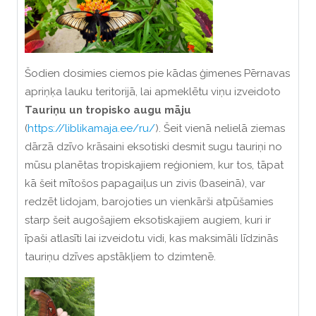
Šodien dosimies ciemos pie kādas ģimenes Pērnavas
apriņķa lauku teritorijā, lai apmeklētu viņu izveidoto
T
auriņu un tropisko augu māju
(
https://liblikamaja.ee/ru/
). Šeit vienā nelielā ziemas
dārzā dzīvo krāsaini eksotiski desmit sugu tauriņi no
mūsu planētas tropiskajiem reģioniem, kur tos, tāpat
kā šeit mītošos papagaiļus un zivis (baseinā), var
redzēt lidojam, barojoties un vienkārši atpūšamies
starp šeit augošajiem eksotiskajiem augiem, kuri ir
īpaši atlasīti lai izveidotu vidi, kas maksimāli līdzinās
tauriņu dzīves apstākļiem to dzimtenē.