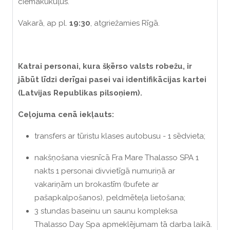
ciemakukuļus.
Vakarā, ap pl.
19:30
, atgriežamies Rīgā.
Кatrai personai, kura šķērso valsts robežu, ir
jābūt līdzi derīgai pasei vai identifikācijas kartei
(Latvijas Republikas pilsoņiem).
Ceļojuma cenā iekļauts:
transfers ar tūristu klases autobusu - 1 sēdvieta;
nakšņošana viesnīcā Fra Mare Thalasso SPA 1
nakts 1 personai divvietīgā numuriņā ar
vakariņām un brokastīm (bufete ar
pašapkalpošanos), peldmēteļa lietošana;
3 stundas baseinu un saunu kompleksa
Thalasso Day Spa apmeklējumam tā darba laikā.