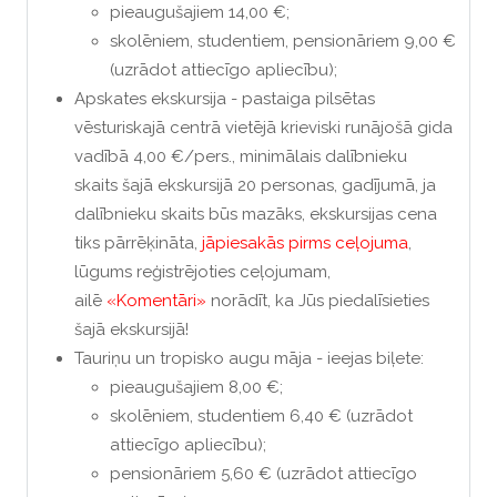
pieaugušajiem 14,00 €;
skolēniem, studentiem, pensionāriem 9,00 €
(uzrādot attiecīgo apliecību);
Apskates ekskursija - pastaiga pilsētas
vēsturiskajā centrā vietējā krieviski runājošā gida
vadībā 4,00 €/pers., minimālais dalībnieku
skaits šajā ekskursijā 20 personas, gadījumā, ja
dalībnieku skaits būs mazāks, ekskursijas cena
tiks pārrēķināta,
jāpiesakās pirms ceļojuma
,
lūgums reģistrējoties ceļojumam,
ailē
«Komentāri»
norādīt, ka Jūs piedalīsieties
šajā ekskursijā!
Tauriņu un tropisko augu māja - ieejas biļete:
pieaugušajiem 8,00 €;
skolēniem, studentiem 6,40 € (uzrādot
attiecīgo apliecību);
pensionāriem 5,60 € (uzrādot attiecīgo