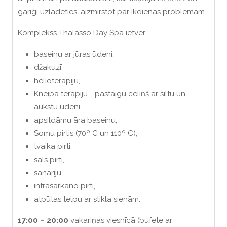
garīgi uzlādēties, aizmirstot par ikdienas problēmām.
Komplekss Thalasso Day Spa ietver:
baseinu ar jūras ūdeni,
džakuzī,
helioterapiju,
Kneipa terapiju - pastaigu celiņš ar siltu un
aukstu ūdeni,
apsildāmu āra baseinu,
Somu pirtis (70º C un 110º C),
tvaika pirti,
sāls pirti,
sanāriju,
infrasarkano pirti,
atpūtas telpu ar stikla sienām.
17
:00 –
20
:00
vakariņas viesnīcā (bufete ar