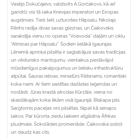
Vasilijs Dokučajevs, valstsvīrs A.Gorčakovs, kā arī
gandrīz visi tā laika Krievijas imperatori un Eiropas
augstmaņi. Tieši šeit, uzturoties Hāpsalu, Nikolajs
Rērihs radīja divas savas gleznas, un Čaikovskis
sarakstīja vienu no operas “Voevoda” daļām un ciklu
“Atmiņas par Hāpsalu”. Šodien lielākā Igaunijas
Lēnemā apriņķa pilsēta ir saglabājusi savas tradīcijas
un vēsturisko mantojumu, vienlaikus piedāvājot
mūsdienīgus pakalpojumus un lielisku infrastruktūru
atpūtai. Šauras ieliņas, miniatūrs Rātsnams, romantiski
koka nami. Ar tiem saistītas dažādas leģendas un
nostāsti. Jūras krastā atrodas Kūrzāle, viena no
skaistākajām koka ēkām visā Igaunijā. Bīskapa pils
Sargtornis paceļas virs pilsētas, tāpat kā senajos
laikos. Par kūrorta ziedu laikiem atgādina Āfrikas
pludmale, Šokolādes promenāde, Čaikovska soliņš
un daudz kas cits.