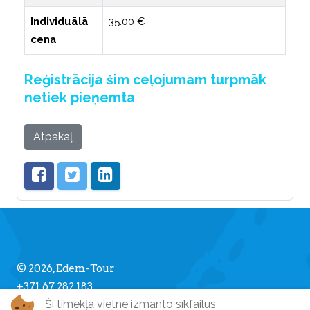
Individuālā
35.00 €
cena
Reģistrācija šim ceļojumam turpmāk
netiek pieņemta
Atpakaļ
© 2026, Edem-Tour
+371 67 282 183
Šī tīmekļa vietne izmanto sīkfailus
info [] edemtour.lv