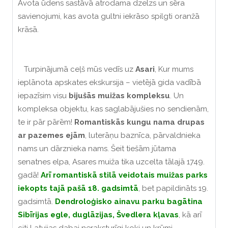
Avota ūdens sastāvā atrodama dzelzs un sēra
savienojumi, kas avota gultni iekrāso spilgti oranžā
krāsā.
Turpinājumā ceļš mūs vedīs uz
Asari
, Kur mums
ieplānota apskates ekskursija – vietējā gida vadībā
iepazīsim visu
bijušās muižas kompleksu
. Un
kompleksa objektu, kas saglabājušies no sendienām,
te ir pār pārēm!
Romantiskās kungu nama drupas
ar pazemes ejām
, luterāņu baznīca, pārvaldnieka
nams un dārznieka nams. Šeit tiešām jūtama
senatnes elpa, Asares muiža tika uzcelta tālajā 1749.
gadā!
Arī romantiskā stilā veidotais muižas parks
iekopts tajā pašā 18. gadsimtā
, bet papildināts 19.
gadsimtā.
Dendroloģisko ainavu parku bagātina
Sibīrijas egle, duglāzijas, Švedlera kļavas
, kā arī