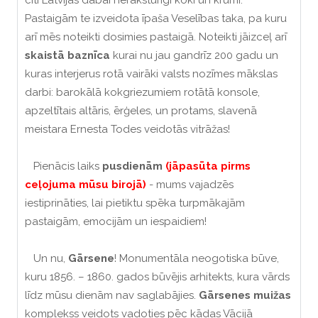
citi Latvijas dabai neraksturīgi koki un krūmi.
Pastaigām te izveidota īpaša Veselības taka, pa kuru
arī mēs noteikti dosimies pastaigā. Noteikti jāizceļ arī
skaistā baznīca
kurai nu jau gandrīz 200 gadu un
kuras interjerus rotā vairāki valsts nozīmes mākslas
darbi: barokālā kokgriezumiem rotātā konsole,
apzeltītais altāris, ērģeles, un protams, slavenā
meistara Ernesta Todes veidotās vitrāžas!
Pienācis laiks
pusdienām
(jāpasūta pirms
ceļojuma mūsu birojā)
- mums vajadzēs
iestiprināties, lai pietiktu spēka turpmākajām
pastaigām, emocijām un iespaidiem!
Un nu,
Gārsene
! Monumentāla neogotiska būve,
kuru 1856. – 1860. gados būvējis arhitekts, kura vārds
līdz mūsu dienām nav saglabājies.
Gārsenes muižas
komplekss veidots vadoties pēc kādas Vācijā