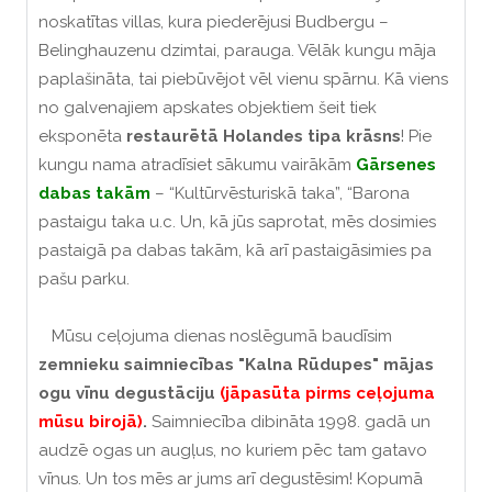
noskatītas villas, kura piederējusi Budbergu –
Belinghauzenu dzimtai, parauga. Vēlāk kungu māja
paplašināta, tai piebūvējot vēl vienu spārnu. Kā viens
no galvenajiem apskates objektiem šeit tiek
eksponēta
restaurētā Holandes tipa krāsns
! Pie
kungu nama atradīsiet sākumu vairākām
Gārsenes
dabas takām
– “Kultūrvēsturiskā taka”, “Barona
pastaigu taka u.c. Un, kā jūs saprotat, mēs dosimies
pastaigā pa dabas takām, kā arī pastaigāsimies pa
pašu parku.
Mūsu ceļojuma dienas noslēgumā baudīsim
zemnieku saimniecības "Kalna Rūdupes"
mājas
ogu vīnu degustāciju
(jāpasūta pirms ceļojuma
mūsu birojā)
.
Saimniecība dibināta 1998. gadā un
audzē ogas un augļus, no kuriem pēc tam gatavo
vīnus. Un tos mēs ar jums arī degustēsim! Kopumā