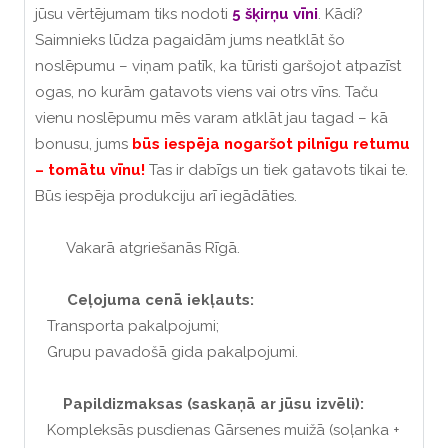
jūsu vērtējumam tiks nodoti
5 šķirņu vīni
. Kādi?
Saimnieks lūdza pagaidām jums neatklāt šo
noslēpumu – viņam patīk, ka tūristi garšojot atpazīst
ogas, no kurām gatavots viens vai otrs vīns. Taču
vienu noslēpumu mēs varam atklāt jau tagad – kā
bonusu, jums
būs iespēja nogaršot pilnīgu retumu
– tomātu vīnu!
Tas ir dabīgs un tiek gatavots tikai te.
Būs iespēja produkciju arī iegādāties.
Vakarā atgriešanās Rīgā.
Ceļojuma cenā iekļauts:
Transporta pakalpojumi;
Grupu pavadošā gida pakalpojumi.
Papildizmaksas (saskaņā ar jūsu izvēli):
Kompleksās pusdienas Gārsenes muižā (soļanka +