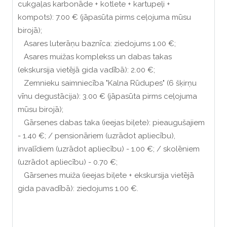
cukgaļas karbonāde + kotlete + kartupeļi +
kompots): 7.00 € (jāpasūta pirms ceļojuma mūsu
birojā);
Asares luterāņu baznīca: ziedojums 1.00 €;
Asares muižas komplekss un dabas takas
(ekskursija vietējā gida vadībā): 2.00 €;
Zemnieku saimniecība "Kalna Rūdupes" (6 šķirņu
vīnu degustācija): 3.00 € (jāpasūta pirms ceļojuma
mūsu birojā);
Gārsenes dabas taka (ieejas biļete): pieaugušajiem
- 1.40 €; / pensionāriem (uzrādot apliecību),
invalīdiem (uzrādot apliecību) - 1.00 €; / skolēniem
(uzrādot apliecību) - 0.70 €;
Gārsenes muiža (ieejas biļete + ekskursija vietējā
gida pavadībā): ziedojums 1.00 €.