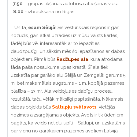
7:50
– grupas tikšanās autobusa attiešanas vietā.
8:00
- izbraukšana no Rīgas.
Un tā,
esam Sēlijā
! Šis vēsturiskais reģions ir gan
nozudis, gan atkal uzradies uz mūsu valsts kartes,
tādēļ būs vēl interesantāk ar to iepazīties
daudzpusīgi, un sāksim mēs šo iepazīšanos ar dabas
objektiem. Pirmā būs
Radžupes ala
, kura atrodama
tāda paša nosaukuma upes krastā. Šī ala tiek
uzskatīta par garāko alu Sēlijā un Zemgalē: garums 5
m, bet maksimālais augstums – 1 m, kopējā pazemes
platība – 13 m². Ala veidojusies dabīgu procesu
rezultātā, taču vēlāk mākslīgi paplašināta. Nākamais
dabas objekts būs
Saltupju svētavots
, vietējās
nozīmes aizsargājamais objekts. Avots ir tik ūdeņiem
bagāts, ka veido nelielu upīti – Saltupi, un uzskatāms
par vienu no garākajiem pazemes avotiem Latvijā.