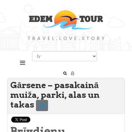
Gārsene – pasakainā
muiža, parki, alas un
takas
Brīvdienu,