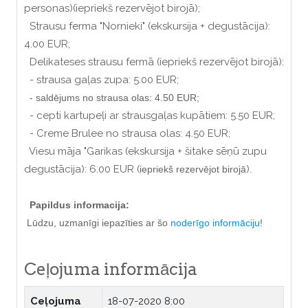
personas)(iepriekš rezervējot birojā);
Strausu ferma "Nornieki" (ekskursija + degustācija):
4.00 EUR;
Delikateses strausu fermā (iepriekš rezervējot birojā):
- strausa gaļas zupa: 5.00 EUR;
- saldējums no strausa olas: 4.50 EUR;
- cepti kartupeļi ar strausgaļas kupātiem: 5.50 EUR;
- Creme Brulee no strausa olas: 4.50 EUR;
Viesu māja "Garikas (ekskursija + šitake sēņū zupu
degustācija): 6.00 EUR (
).
iepriekš rezervējot birojā
Papildus informacija:
Lūdzu, uzmanīgi iepazīties ar šo
noderīgo informāciju
!
Ceļojuma informācija
Ceļojuma
18-07-2020 8:00