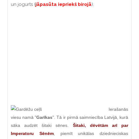
un jogurts (
jāpasūta iepriekš birojā
).
Ierašanās
viesu namā "
Garīkas
". Tā ir pirmā saimniecība Latvijā, kurā
sāka audzēt šitaki sēnes.
Šitaki, dēvētām arī par
Imperatoru Sēnēm
, piemīt unikālas dziednieciskas