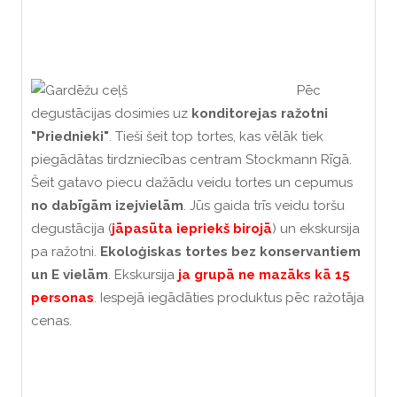
Pēc
degustācijas dosimies uz
konditorejas ražotni
"Priednieki"
. Tieši šeit top tortes, kas vēlāk tiek
piegādātas tirdzniecības centram Stockmann Rīgā.
Šeit gatavo piecu dažādu veidu tortes un cepumus
no dabīgām izejvielām
. Jūs gaida trīs veidu toršu
degustācija (
jāpasūta iepriekš birojā
) un ekskursija
pa ražotni.
Ekoloģiskas tortes bez konservantiem
un E vielām
. Ekskursija
ja grupā ne mazāks kā 15
personas
. Iespejā iegādāties produktus pēc ražotāja
cenas.