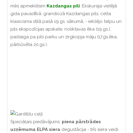
mēs apmeklēsim
Kazdangas pili
. Ekskursija vietējā
gida pavadībā: grandiozā Kazdangas pils, celta
klasicisma stilā pašā 19.gs. sākumā, - iekšējo telpu un
pils ekspozīcijas apskate, noliktavas ēka (19.gs.),
pastaiga pa pils parku un zirgkopja māju (17.gs.ēka,
pārbūvēta 20.gs.).
Speciālais piedāvājums:
piena pārstrādes
uzņēmuma ELPA siera
degustācija - trīs siera veidi