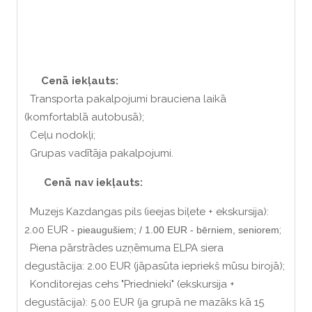
Cenā iekļauts:
Transporta pakalpojumi brauciena laikā
(komfortablā autobusā);
Ceļu nodokļi;
Grupas vadītāja pakalpojumi.
Cenā nav iekļauts:
Muzejs Kazdangas pils (ieejas biļete + ekskursija):
2.00 EUR
;
- pieaugušiem; / 1.00 EUR - bērniem, seniorem
Piena pārstrādes uzņēmuma ELPA siera
degustācija: 2.00 EUR (jāpasūta iepriekš mūsu birojā);
Konditorejas cehs "Priednieki" (ekskursija +
degustācija): 5.00 EUR (ja grupā ne mazāks kā 15