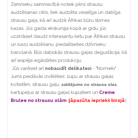
Zemnieku saimniecībā notiek pilns strausu
audzēšanas cikls, tiek audzēta veselīga un dabīga
strausu gaļa, kā arī audzē Āfrikas būru šķirnes
kazas. Jūs gaida ekskursija kopā ar gidu, jūs
uzzināsiet daudz interesantu lietu par Āfrikas strausu
un kazu audzēšanu, piedalīsieties dzīvnieku
barošanā. Būs dabiskās strausu gaļas degustācija, kā
arī iespēja iegādāties produkciju.
Jūs varēsiet arī
nobaudīt delikatesi
- "Nornieki"
Jums piedāvās izvēlēties: zupu ar strausu gaļas
kotletēm, strausu gaļu,
,
saldējums no strausa olas
kartupeļus ar strausu gaļas kupatiem un
Creme
Brulee no strausu olām
(
jāpasūta iepriekš birojā
).