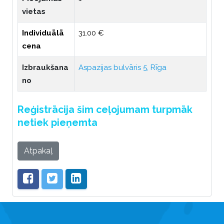
vietas
Individuālā
31.00 €
cena
Izbraukšana
Aspazijas bulvāris 5, Rīga
no
Reģistrācija šim ceļojumam turpmāk
netiek pieņemta
Atpakaļ