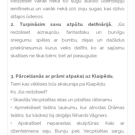
Redzēsiet vairāk nekā 60 sugu auksto ūdenstilpju
iemītniekus un vairāk nekā 100 zivju sugas, kas dzīvo
siltajos ūdeņos.
2. Turpināsim savu atpūtu delfinārijā.
Jūs
redzēsiet aizraujošu, fantastisku un burvīgu
sniegumu: spēles ar bumbu, dejas un dažādus
priekšnesumus kurus veiks delfīni, ko ar sajūsmu
skatīsies ne tikai bērni, bet arī pieaugušie.
3. Pārcelšanās ar prāmi atpakaļ uz Klaipēdu.
Tiem kas vēlēsies būs ekskursija pa Klaipēdu.
Ko Jūs redzēsiet?
• Skaistās Vecpilsētas ielas un pilsētas rātsnamu.
• Apmeklēsiet teātra laukumu, kur atrodas Drāmas
teātris, tur kādreiz bij diriģējis Rihards Vāgners.
• Apskatīsiet neparastas skulptūras: Kaķi ar
džentelmeņa seju, Burvju peli, Vecpilsētas sargu,