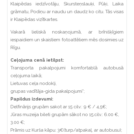
Klaipēdas iedzīvotāju, Skursteņslauķi, Pūķi, Laika
grāmatu, Podiņu ar naudu un daudz ko citu. Tās visas
ir Klaipēdas vizītkartes.
Vakarā lieliskā noskaņojumā, ar brīnišķīgiem
iespaidiem un skaistiem fotoattēliem mēs dosimies uz
Rīgu.
Ceļojuma cenā ietilpst:
Transporta pakalpojumi komfortablā autobusā
ceļojuma laikā;
Lietuvas ceļa nodokļi,
grupas vadītāja-gida pakalpojumi*;
Papildus izdevumi:
Delfinārijs grupām sakot ar 15 cilv.: 9 € / 4,5€;
Jūras muzeija bileti grupām sākot no 15.cilv.: 6.00 €,
3.00 €;
Prāmis uz Kurša kāpu: 3€(turp/atpakaļ, ar autobusu);