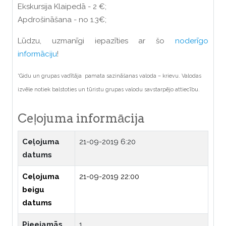
Ekskursija Klaipedā - 2 €;
Apdrošināšana - no 1.3€;
Lūdzu, uzmanīgi iepazīties ar šo
noderīgo
informāciju
!
*Gidu un grupas vadītāja pamata sazināšanas valoda – krievu. Valodas
izvēle notiek balstoties un tūristu grupas valodu savstarpējo attiecību.
Ceļojuma informācija
Ceļojuma
21-09-2019 6:20
datums
Ceļojuma
21-09-2019 22:00
beigu
datums
Pieejamās
1