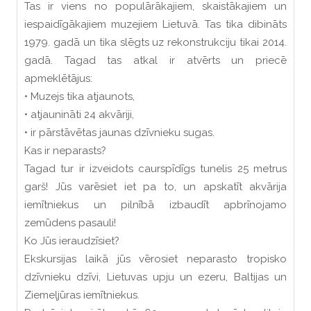
Tas ir viens no populārākajiem, skaistākajiem un
iespaidīgākajiem muzejiem Lietuvā. Tas tika dibināts
1979. gadā un tika slēgts uz rekonstrukciju tikai 2014.
gadā. Tagad tas atkal ir atvērts un priecē
apmeklētājus:
• Muzejs tika atjaunots,
• atjaunināti 24 akvāriji,
• ir pārstāvētas jaunas dzīvnieku sugas.
Kas ir neparasts?
Tagad tur ir izveidots caurspīdīgs tunelis 25 metrus
garš! Jūs varēsiet iet pa to, un apskatīt akvārija
iemītniekus un pilnībā izbaudīt apbrīnojamo
zemūdens pasauli!
Ko Jūs ieraudzīsiet?
Ekskursijas laikā jūs vērosiet neparasto tropisko
dzīvnieku dzīvi, Lietuvas upju un ezeru, Baltijas un
Ziemeļjūras iemītniekus.