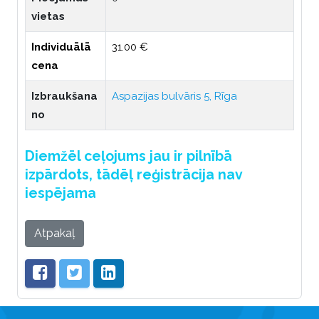
vietas
Individuālā
31.00 €
cena
Izbraukšana
Aspazijas bulvāris 5, Rīga
no
Diemžēl ceļojums jau ir pilnībā
izpārdots, tādēļ reģistrācija nav
iespējama
Atpakaļ