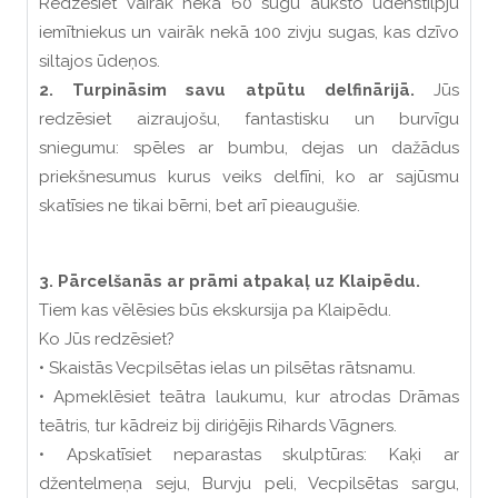
Redzēsiet vairāk nekā 60 sugu auksto ūdenstilpju
iemītniekus un vairāk nekā 100 zivju sugas, kas dzīvo
siltajos ūdeņos.
2. Turpināsim savu atpūtu delfinārijā.
Jūs
redzēsiet aizraujošu, fantastisku un burvīgu
sniegumu: spēles ar bumbu, dejas un dažādus
priekšnesumus kurus veiks delfīni, ko ar sajūsmu
skatīsies ne tikai bērni, bet arī pieaugušie.
3. Pārcelšanās ar prāmi atpakaļ uz Klaipēdu.
Tiem kas vēlēsies būs ekskursija pa Klaipēdu.
Ko Jūs redzēsiet?
• Skaistās Vecpilsētas ielas un pilsētas rātsnamu.
• Apmeklēsiet teātra laukumu, kur atrodas Drāmas
teātris, tur kādreiz bij diriģējis Rihards Vāgners.
• Apskatīsiet neparastas skulptūras: Kaķi ar
džentelmeņa seju, Burvju peli, Vecpilsētas sargu,