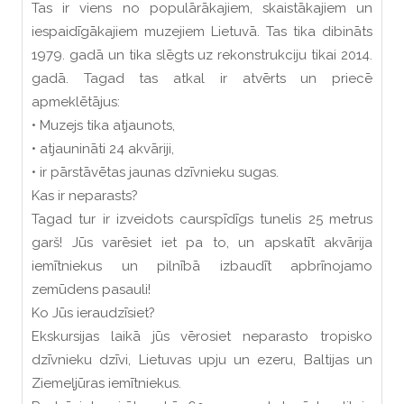
Tas ir viens no populārākajiem, skaistākajiem un
iespaidīgākajiem muzejiem Lietuvā. Tas tika dibināts
1979. gadā un tika slēgts uz rekonstrukciju tikai 2014.
gadā. Tagad tas atkal ir atvērts un priecē
apmeklētājus:
• Muzejs tika atjaunots,
• atjaunināti 24 akvāriji,
• ir pārstāvētas jaunas dzīvnieku sugas.
Kas ir neparasts?
Tagad tur ir izveidots caurspīdīgs tunelis 25 metrus
garš! Jūs varēsiet iet pa to, un apskatīt akvārija
iemītniekus un pilnībā izbaudīt apbrīnojamo
zemūdens pasauli!
Ko Jūs ieraudzīsiet?
Ekskursijas laikā jūs vērosiet neparasto tropisko
dzīvnieku dzīvi, Lietuvas upju un ezeru, Baltijas un
Ziemeļjūras iemītniekus.