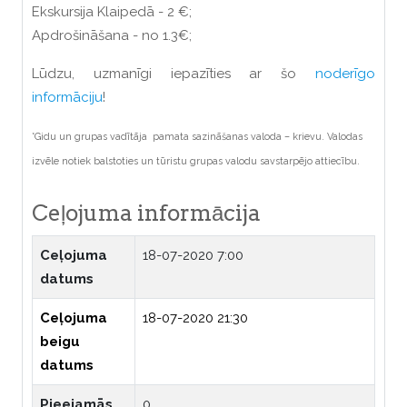
Ekskursija Klaipedā - 2 €;
Apdrošināšana - no 1.3€;
Lūdzu, uzmanīgi iepazīties ar šo
noderīgo
informāciju
!
*Gidu un grupas vadītāja pamata sazināšanas valoda – krievu. Valodas
izvēle notiek balstoties un tūristu grupas valodu savstarpējo attiecību.
Ceļojuma informācija
Ceļojuma
18-07-2020 7:00
datums
Ceļojuma
18-07-2020 21:30
beigu
datums
Pieejamās
0