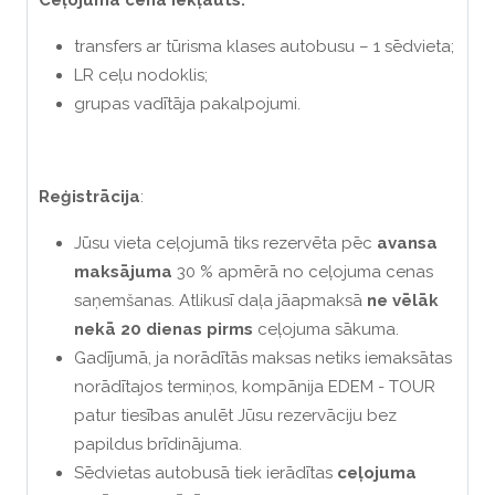
Ceļojuma cenā iekļauts:
transfers ar tūrisma klases autobusu – 1 sēdvieta;
LR ceļu nodoklis;
grupas vadītāja pakalpojumi.
R
eģistrācija
:
Jūsu vieta ceļojumā tiks rezervēta pēc
avansa
maksājuma
30 % apmērā no ceļojuma cenas
saņemšanas. Atlikusī daļa jāapmaksā
ne vēlāk
nekā 20 dienas pirms
ceļojuma sākuma.
Gadījumā, ja norādītās maksas netiks iemaksātas
norādītajos termiņos, kompānija EDEM - TOUR
patur tiesības anulēt Jūsu rezervāciju bez
papildus brīdinājuma.
Sēdvietas autobusā tiek ierādītas
ceļojuma