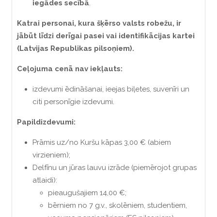
iegādes secībā
.
Katrai personai, kura šķērso valsts robežu, ir
jābūt līdzi derīgai pasei vai identifikācijas kartei
(Latvijas Republikas pilsoņiem).
Ceļojuma cenā nav iekļauts:
izdevumi ēdināšanai, ieejas biļetes, suvenīri un
citi personīgie izdevumi.
Papildizdevumi:
Prāmis uz/no Kuršu kāpas 3,00 € (abiem
virzieniem);
Delfīnu un jūras lauvu izrāde (piemērojot grupas
atlaidi):
pieaugušajiem 14,00 €;
bērniem no 7 g.v., skolēniem, studentiem,