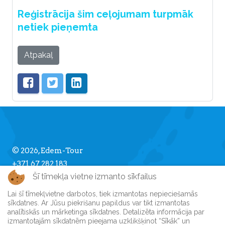
Reģistrācija šim ceļojumam turpmāk
netiek pieņemta
Atpakaļ
© 2026, Edem-Tour
+371 67 282 183
Šī tīmekļa vietne izmanto sīkfailus
info [] edemtour.lv
Lai šī tīmekļvietne darbotos, tiek izmantotas nepieciešamās
sīkdatnes. Ar Jūsu piekrišanu papildus var tikt izmantotas
Par Edem-Tour
analītiskās un mārketinga sīkdatnes. Detalizēta informācija par
izmantotajām sīkdatnēm pieejama uzklikšķinot “Sīkāk” un