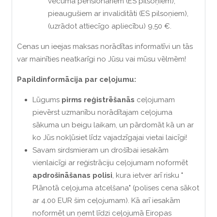
vecuma pensionāriem (ES pilsoņiem),
pieaugušiem ar invaliditāti (ES pilsoņiem),
(uzrādot attiecīgo apliecību) 9,50 €.
Cenas un ieejas maksas norādītas informatīvi un tās
var mainīties neatkarīgi no Jūsu vai mūsu vēlmēm!
Papildinformācija par ceļojumu:
Lūgums
pirms reģistrēšanās
ceļojumam
pievērst uzmanību norādītajam ceļojuma
sākuma un beigu laikam, un pārdomāt kā un ar
ko Jūs nokļūsiet līdz vajadzīgajai vietai laicīgi!
Savam sirdsmieram un drošībai iesakām
vienlaicīgi ar reģistrāciju ceļojumam noformēt
apdrošināšanas polisi
, kura ietver arī risku "
Plānotā ceļojuma atcelšana" (polises cena sākot
ar 4.00 EUR šim ceļojumam). Kā arī iesakām
noformēt un ņemt līdzi ceļojumā Eiropas