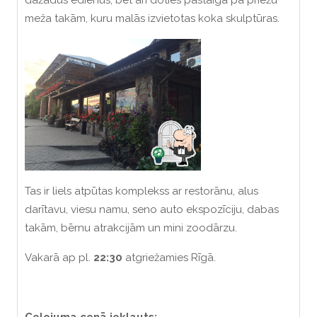
meža takām, kuru malās izvietotas koka skulptūras.
Tas ir liels atpūtas komplekss ar restorānu, alus
darītavu, viesu namu, seno auto ekspozīciju, dabas
takām, bērnu atrakcijām un mini zoodārzu.
Vakarā ap pl.
22:30
atgriežamies Rīgā.