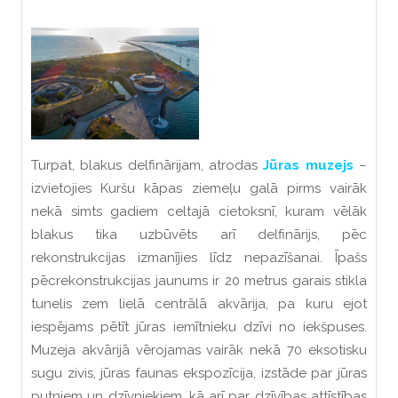
Turpat, blakus delfinārijam, atrodas
Jūras muzejs
–
izvietojies Kuršu kāpas ziemeļu galā pirms vairāk
nekā simts gadiem celtajā cietoksnī, kuram vēlāk
blakus tika uzbūvēts arī delfinārijs, pēc
rekonstrukcijas izmanījies līdz nepazīšanai. Īpašs
pēcrekonstrukcijas jaunums ir 20 metrus garais stikla
tunelis zem lielā centrālā akvārija, pa kuru ejot
iespējams pētīt jūras iemītnieku dzīvi no iekšpuses.
Muzeja akvārijā vērojamas vairāk nekā 70 eksotisku
sugu zivis, jūras faunas ekspozīcija, izstāde par jūras
putniem un dzīvniekiem, kā arī par dzīvības attīstības