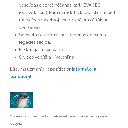
veselības apdrošināšanas karti (EVAK ES
iedzīvotājiem), kuru uzrādot citās valstīs saņemt
medicīnas pakalpojumus iespējams ātrāk un
vienkāršāk!
Sēdvietas autobusā tiek ierādītas ceļojuma
iegādes secībā.
Ekskursija krievu valodā.
Grupas vadītāja – Valentīna
Lūgums uzmanīgi iepazīties ar
informāciju
tūristiem
!
©Edem-Tour. Izmantojot šīs vietnes informāciju atsauce uz pirmavotu
obligāta