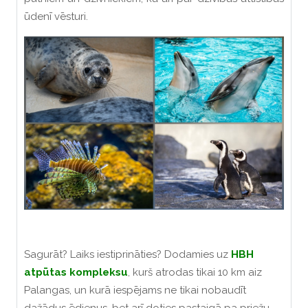
ūdenī vēsturi.
Sagurāt? Laiks iestiprināties? Dodamies uz
HBH
atpūtas kompleksu
, kurš atrodas tikai 10 km aiz
Palangas, un kurā iespējams ne tikai nobaudīt
dažādus ēdienus, bet arī doties pastaigā pa priežu