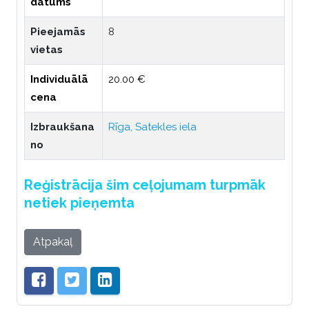
datums
Pieejamās
8
vietas
Individuālā
20.00 €
cena
Izbraukšana
Rīga, Satekles iela
no
Reģistrācija šim ceļojumam turpmāk
netiek pieņemta
Atpakaļ