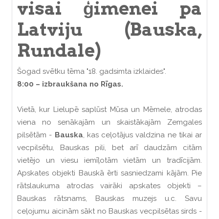
visai ģimenei pa
Latviju (Bauska,
Rundale)
Šogad svētku tēma "18. gadsimta izklaides".
8:00 – izbraukšana no Rīgas.
Vietā, kur Lielupē saplūst Mūsa un Mēmele, atrodas
viena no senākajām un skaistākajām Zemgales
pilsētām -
Bauska
, kas ceļotājus valdzina ne tikai ar
vecpilsētu, Bauskas pili, bet arī daudzām citām
vietējo un viesu iemīļotām vietām un tradīcijām.
Apskates objekti Bauskā ērti sasniedzami kājām. Pie
rātslaukuma atrodas vairāki apskates objekti –
Bauskas rātsnams, Bauskas muzejs u.c. Savu
ceļojumu aicinām sākt no Bauskas vecpilsētas sirds -