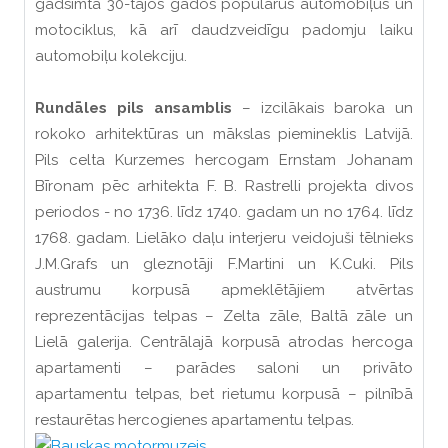
gadsimta 30-tajos gados populārus automobīļus un
motociklus, kā arī daudzveidīgu padomju laiku
automobiļu kolekciju.
Rundāles pils ansamblis
– izcilākais baroka un
rokoko arhitektūras un mākslas piemineklis Latvijā.
Pils celta Kurzemes hercogam Ernstam Johanam
Bīronam pēc arhitekta F. B. Rastrelli projekta divos
periodos - no 1736. līdz 1740. gadam un no 1764. līdz
1768. gadam. Lielāko daļu interjeru veidojuši tēlnieks
J.M.Grafs un gleznotāji F.Martini un K.Cuki. Pils
austrumu korpusā apmeklētājiem atvērtas
reprezentācijas telpas – Zelta zāle, Baltā zāle un
Lielā galerija. Centrālajā korpusā atrodas hercoga
apartamenti – parādes saloni un privāto
apartamentu telpas, bet rietumu korpusā – pilnībā
restaurētas hercogienes apartamentu telpas.