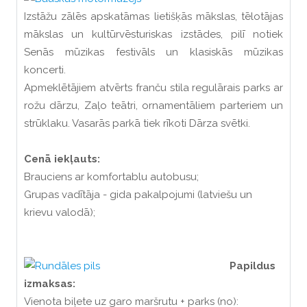
Izstāžu zālēs apskatāmas lietišķās mākslas, tēlotājas
mākslas un kultūrvēsturiskas izstādes, pilī notiek
Senās mūzikas festivāls un klasiskās mūzikas
koncerti.
Apmeklētājiem atvērts franču stila regulārais parks ar
rožu dārzu, Zaļo teātri, ornamentāliem parteriem un
strūklaku. Vasarās parkā tiek rīkoti Dārza svētki.
Cenā iekļauts:
Brauciens ar komfortablu autobusu;
Grupas vadītāja - gida pakalpojumi (latviešu un
krievu valodā);
Papildus
izmaksas:
Vienota biļete uz garo maršrutu + parks (no):