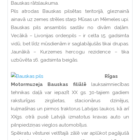
Bauskas rātslaukuma.
Pils atrodas Bauskas pilsētas teritorijā, gleznainā
ainavā uz zemes strēles starp Mūsas un Mēmeles upi.
Bauskas pils ansamblis sastāv no divām daļām.
Vecākā – Livonijas ordeņpils – ir celta 15. gadsimta
vidū, bet līdz mūsdienām ir saglabājušās tikai drupas.
Jaunākā – Kurzemes hercogu rezidence – tika
uzbūvēta 16. gadsimta beigās.
Rīgas
Motormuzeja Bauskas filiālē
lauksaimniecības
tehnikas daļā var iepazīt XX gs. 30-tajiem gadiem
raksturīgas zirglietas, stacionārus dzinējus,
kuļmašīnas un pirmos traktorus Latvijas laukos, kā arī
XXgs. otrā pusē Latvijā izmatotus kravas auto un
pilnpiedziņas vieglos automobīļus.
Spēkratu vēsturei veltītajā zālē var aplūkot pagājušā