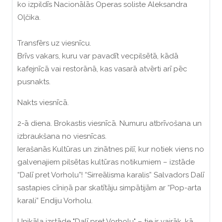
ko izpildīs Nacionālās Operas soliste Aleksandra
Oļčika.
Transfērs uz viesnīcu.
Brīvs vakars, kuru var pavadīt vecpilsētā, kādā
kafejnīcā vai restorānā, kas vasarā atvērti arī pēc
pusnakts.
Nakts viesnīcā.
2-ā diena. Brokastis viesnīcā. Numuru atbrīvošana un
izbraukšana no viesnīcas.
Ierašanās Kultūras un zinātnes pilī, kur notiek viens no
galvenajiem pilsētas kultūras notikumiem – izstāde
“Dalī pret Vorholu”! “Sirreālisma karalis” Salvadors Dalī
sastapies cīniņā par skatītāju simpātijām ar “Pop-arta
karali” Endiju Vorholu.
Unikāla izstāde "Dalī pret Vorholu" – tie ir vairāk, kā