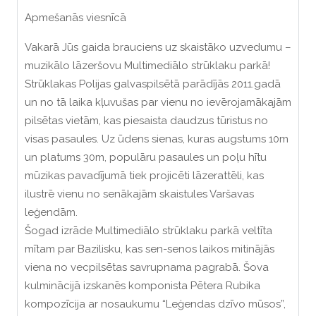
Apmešanās viesnīcā
Vakarā Jūs gaida brauciens uz skaistāko uzvedumu –
muzikālo lāzeršovu Multimediālo strūklaku parkā!
Strūklakas Polijas galvaspilsētā parādījās 2011.gadā
un no tā laika kļuvušas par vienu no ievērojamākajām
pilsētas vietām, kas piesaista daudzus tūristus no
visas pasaules. Uz ūdens sienas, kuras augstums 10m
un platums 30m, populāru pasaules un poļu hītu
mūzikas pavadījumā tiek projicēti lāzerattēli, kas
ilustrē vienu no senākajām skaistules Varšavas
leģendām.
Šogad izrāde Multimediālo strūklaku parkā veltīta
mītam par Bazilisku, kas sen-senos laikos mitinājās
viena no vecpilsētas savrupnama pagrabā. Šova
kulminācijā izskanēs komponista Pētera Rubika
kompozīcija ar nosaukumu “Leģendas dzīvo mūsos”,