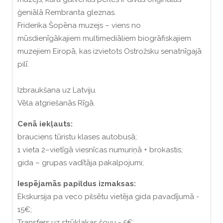
ģeniālā Rembranta gleznas.
Friderika Šopēna muzejs – viens no
mūsdienīgākajiem multimediāliem biogrāfiskajiem
muzejiem Eiropā, kas izvietots Ostrožsku senatnīgajā
pilī.
Izbraukšana uz Latviju.
Vēla atgriešanās Rīgā.
Cenā iekļauts:
brauciens tūristu klases autobusā;
1 vieta 2–vietīgā viesnīcas numuriņā + brokastis;
gida – grupas vadītāja pakalpojumi;
Iespējamās papildus izmaksas:
Ekskursija pa veco pilsētu vietēja gida pavadījumā -
15€;
Transfers uz strūklakas šovu - 5€;