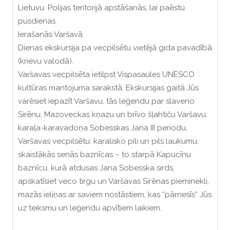
Lietuvu. Polijas teritorijā apstāšanās, lai paēstu
pusdienas.
Ierašanās Varšavā.
Dienas ekskursija pa vecpilsētu vietējā gida pavadībā
(krievu valodā).
Varšavas vecpilsēta ietilpst Vispasaules UNESCO
kultūras mantojuma sarakstā. Ekskursijas gaitā Jūs
varēsiet iepazīt Varšavu, tās leģendu par slaveno
Sirēnu, Mazoveckas kņazu un brīvo šļahtiču Varšavu,
karaļa-karavadoņa Sobesskas Jana III periodu,
Varšavas vecpilsētu: karalisko pili un pils laukumu,
skaistākās senās baznīcas – to starpā Kapucīnu
baznīcu, kurā atdusas Jana Sobesska sirds,
apskatīsiet veco tirgu un Varšavas Sirēnas pieminekli,
mazās ieliņas ar saviem nostāstiem, kas “pārnesīs” Jūs
uz teiksmu un leģendu apvītiem laikiem.