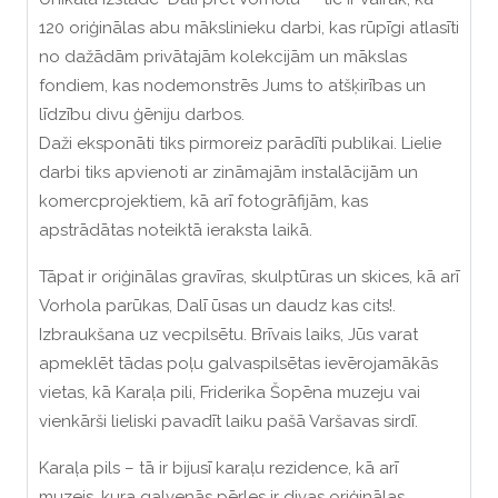
120 oriģinālas abu mākslinieku darbi, kas rūpīgi atlasīti
no dažādām privātajām kolekcijām un mākslas
fondiem, kas nodemonstrēs Jums to atšķirības un
līdzību divu ģēniju darbos.
Daži eksponāti tiks pirmoreiz parādīti publikai. Lielie
darbi tiks apvienoti ar zināmajām instalācijām un
komercprojektiem, kā arī fotogrāfijām, kas
apstrādātas noteiktā ieraksta laikā.
Tāpat ir oriģinālas gravīras, skulptūras un skices, kā arī
Vorhola parūkas, Dalī ūsas un daudz kas cits!.
Izbraukšana uz vecpilsētu. Brīvais laiks, Jūs varat
apmeklēt tādas poļu galvaspilsētas ievērojamākās
vietas, kā Karaļa pili, Friderika Šopēna muzeju vai
vienkārši lieliski pavadīt laiku pašā Varšavas sirdī.
Karaļa pils – tā ir bijusī karaļu rezidence, kā arī
muzejs, kura galvenās pērles ir divas oriģinālas