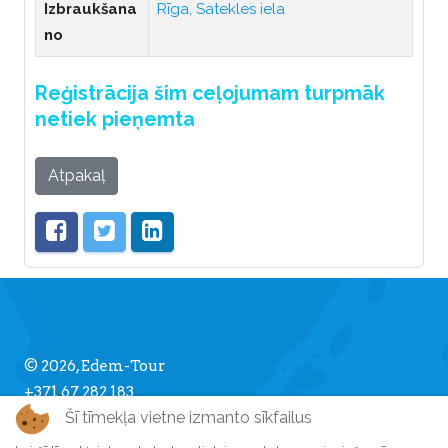
Izbraukšana
Rīga, Satekles iela
no
Reģistrācija šim ceļojumam turpmāk
netiek pieņemta
Atpakaļ
© 2026, Edem-Tour
+371 67 282 183
Šī tīmekļa vietne izmanto sīkfailus
info [] edemtour.lv