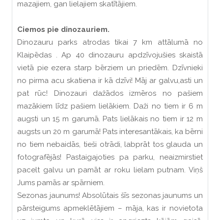
mazajiem, gan lielajiem skatītājiem.
Ciemos pie dinozauriem.
Dinozauru parks atrodas tikai 7 km attālumā no
Klaipēdas . Ap 40 dinozauru apdzīvojušies skaistā
vietā pie ezera starp bērziem un priedēm. Dzīvnieki
no pirma acu skatiena ir kā dzīvi! Māj ar galvu,asti un
pat rūc! Dinozauri dažādos izmēros no pašiem
mazākiem līdz pašiem lielākiem. Daži no tiem ir 6 m
augsti un 15 m garumā. Pats lielākais no tiem ir 12 m
augsts un 20 m garumā! Pats interesantākais, ka bērni
no tiem nebaidās, tieši otrādi, labprāt tos glauda un
fotografējās! Pastaigajoties pa parku, neaizmirstiet
pacelt galvu un pamāt ar roku lielam putnam. Viņš
Jums pamās ar spārniem.
Sezonas jaunums! Absolūtais šīs sezonas jaunums un
pārsteigums apmeklētājiem – māja, kas ir novietota