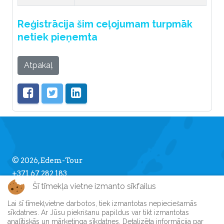
Reģistrācija šim ceļojumam turpmāk
netiek pieņemta
Atpakaļ
© 2026, Edem-Tour
+371 67 282 183
Šī tīmekļa vietne izmanto sīkfailus
info [] edemtour.lv
Lai šī tīmekļvietne darbotos, tiek izmantotas nepieciešamās
sīkdatnes. Ar Jūsu piekrišanu papildus var tikt izmantotas
Par Edem-Tour
analītiskās un mārketinga sīkdatnes. Detalizēta informācija par