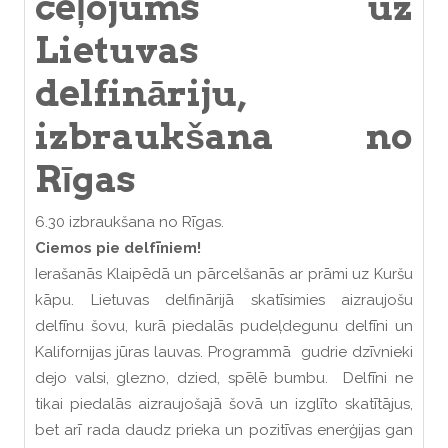
ceļojums uz
Lietuvas
delfināriju,
izbraukšana no
Rīgas
6.30 izbraukšana no Rīgas.
Ciemos pie delfīniem!
Ierašanās Klaipēdā un pārcelšanās ar prāmi uz Kuršu
kāpu. Lietuvas delfinārijā skatīsimies aizraujošu
delfīnu šovu, kurā piedalās pudeļdegunu delfīni un
Kalifornijas jūras lauvas. Programmā gudrie dzīvnieki
dejo valsi, glezno, dzied, spēlē bumbu. Delfīni ne
tikai piedalās aizraujošajā šovā un izglīto skatītājus,
bet arī rada daudz prieka un pozitīvas enerģijas gan