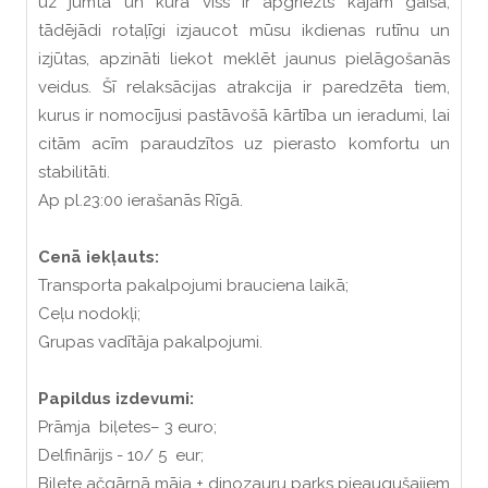
uz jumta un kurā viss ir apgriezts kājām gaisā,
tādējādi rotaļīgi izjaucot mūsu ikdienas rutīnu un
izjūtas, apzināti liekot meklēt jaunus pielāgošanās
veidus. Šī relaksācijas atrakcija ir paredzēta tiem,
kurus ir nomocījusi pastāvošā kārtība un ieradumi, lai
citām acīm paraudzītos uz pierasto komfortu un
stabilitāti.
Ap pl.23:00 ierašanās Rīgā.
Cenā iekļauts:
Transporta pakalpojumi brauciena laikā;
Ceļu nodokļi;
Grupas vadītāja pakalpojumi.
Papildus izdevumi:
Prāmja biļetes– 3 euro;
Delfinārijs - 10/ 5 eur;
Biļete ačgārnā māja + dinozauru parks pieaugušajiem