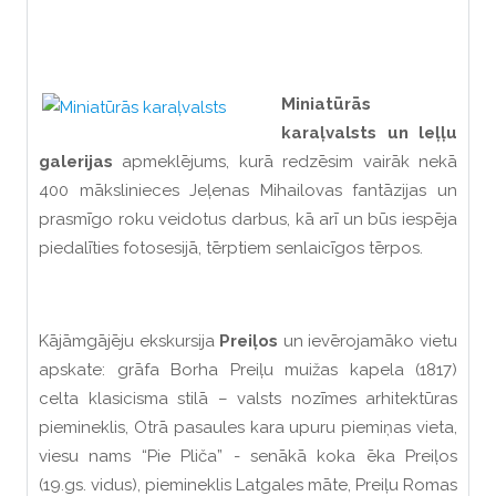
Miniatūrās
karaļvalsts un leļļu
galerijas
apmeklējums, kurā redzēsim vairāk nekā
400 mākslinieces Jeļenas Mihailovas fantāzijas un
prasmīgo roku veidotus darbus, kā arī un būs iespēja
piedalīties fotosesijā, tērptiem senlaicīgos tērpos.
Kājāmgājēju ekskursija
Preiļos
un ievērojamāko vietu
apskate: grāfa Borha Preiļu muižas kapela (1817)
celta klasicisma stilā – valsts nozīmes arhitektūras
piemineklis, Otrā pasaules kara upuru piemiņas vieta,
viesu nams “Pie Pliča” - senākā koka ēka Preiļos
(19.gs. vidus), piemineklis Latgales māte, Preiļu Romas