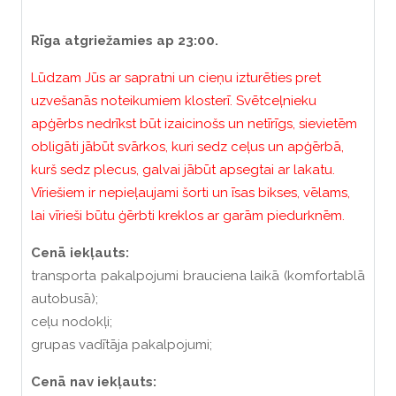
Rīga atgriežamies ap 23:00.
Lūdzam Jūs ar sapratni un cieņu izturēties pret
uzvešanās noteikumiem klosterī. Svētceļnieku
apģērbs nedrīkst būt izaicinošs un netīrīgs, sievietēm
obligāti jābūt svārkos, kuri sedz ceļus un apģērbā,
kurš sedz plecus, galvai jābūt apsegtai ar lakatu.
Vīriešiem ir nepieļaujami šorti un īsas bikses, vēlams,
lai vīrieši būtu ģērbti kreklos ar garām piedurknēm.
Cenā iekļauts:
transporta pakalpojumi brauciena laikā (komfortablā
autobusā);
ceļu nodokļi;
grupas vadītāja pakalpojumi;
Cenā nav iekļauts: