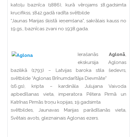
katoļu baznīca (1886), kurā vērojams 18.gadsimta
krucifikss, 1842.gadā radīta svētbilde
“Jaunas Marijas šķistā ieņemšana”, sakrālais kauss no
19.gs., baznīcas zvani no 1938.gada.
Ierašanās
Aglonā
,
ekskursija Aglonas
bazilikā (1793) – Latvijas baroka stila šedevrs,
svētbilde “Aglonas Brīnumdarītāja Dievmāte”
(16.gs), kripta – kardināla Julujana Vaivoda
apbedīšanas vieta, imperatora Pētera Pirmā un
Katrīnas Pirmās troņu kopijas, 19.gadsimta
svētbildes, Jaunavas Marijas parādīšanās vieta,
Svētais avots, gleznainais Aglonas ezers.