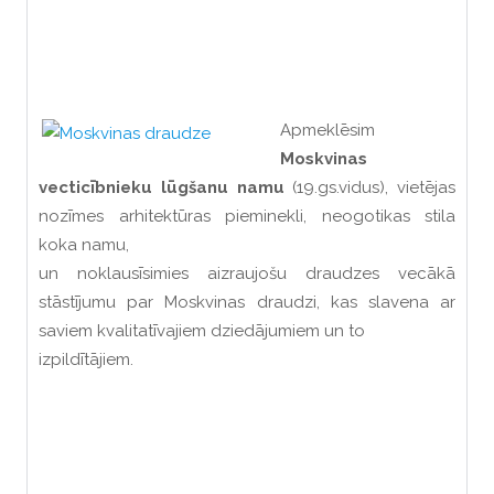
Apmeklēsim
Moskvinas
vecticībnieku lūgšanu namu
(19.gs.vidus), vietējas
nozīmes arhitektūras pieminekli, neogotikas stila
koka namu,
un noklausīsimies aizraujošu draudzes vecākā
stāstījumu par Moskvinas draudzi, kas slavena ar
saviem kvalitatīvajiem dziedājumiem un to
izpildītājiem.