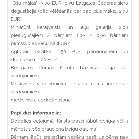
“Ošu mājas”: 3,00 EUR, divu Latgales Čederas sieru
degustācija (pēc vēlēšanās par papildus maksu 2,00
EUR);
Miniatūrā karaļvalsts un leļļu galerija: 2.00
pieaugušajiem / bērniem 1.00 / 0.00 bērniem
pirmsskolas vecumā (EUR);
Aglonas bazilika: 1,50 EUR, pensionāriem un
skolniekiem 1,00 EUR;
Bērzgales Romas Katoļu baznīca: ieeja par
ziedojumiem;
Moskvinas vecticībnieku lūgšanu nams: ieeja par
ziedojumiem;
medicīniska apdrošināšana;
Papildus informacija:
Dodoties ceļojumā, tūrista pasei jābūt derīgai vēl 3
mēnešus pēc brauciena beigu datuma
Bērnam jābūt ierakstītam vecāku pasē. Ja bērns nav