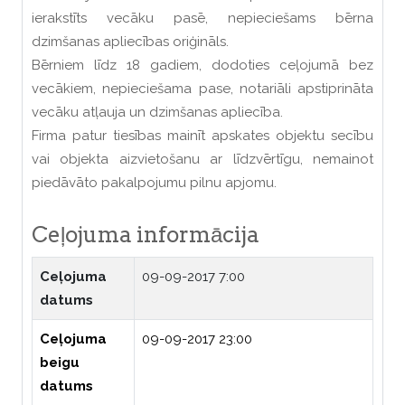
ierakstīts vecāku pasē, nepieciešams bērna
dzimšanas apliecības oriģināls.
Bērniem līdz 18 gadiem, dodoties ceļojumā bez
vecākiem, nepieciešama pase, notariāli apstiprināta
vecāku atļauja un dzimšanas apliecība.
Firma patur tiesības mainīt apskates objektu secību
vai objekta aizvietošanu ar līdzvērtīgu, nemainot
piedāvāto pakalpojumu pilnu apjomu.
Ceļojuma informācija
Ceļojuma
09-09-2017 7:00
datums
Ceļojuma
09-09-2017 23:00
beigu
datums