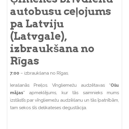
autobusu ceļojums
pa Latviju
(Latvgale),
izbraukšana no
Rīgas
7:00
– izbraukšana no Rīgas.
Ierašanās Preiļos. Vīngliemežu audzētavas “
Ošu
mājas
” apmeklējums, kur tās saimnieks mums
izstāstīs par vīngliemežu audzēšanu un tās īpatnībām,
tam sekos šīs delikateses degustācija.