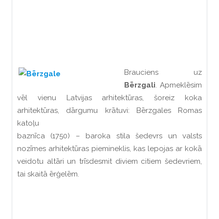
Brauciens uz
Bērzgali
. Apmeklēsim
vēl vienu Latvijas arhitektūras, šoreiz koka
arhitektūras, dārgumu krātuvi: Bērzgales Romas
katoļu
baznīca (1750) – baroka stila šedevrs un valsts
nozīmes arhitektūras piemineklis, kas lepojas ar kokā
veidotu altāri un trīsdesmit diviem citiem šedevriem,
tai skaitā ērģelēm.