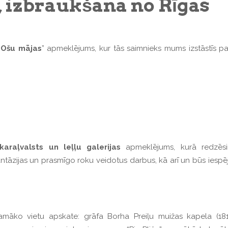
), izbraukšana no Rīgas
“
Ošu mājas
” apmeklējums, kur tās saimnieks mums izstāstīs p
karaļvalsts un leļļu galerijas
apmeklējums, kurā redzēsi
ntāzijas un prasmīgo roku veidotus darbus, kā arī un būs iespēja
māko vietu apskate: grāfa Borha Preiļu muižas kapela (1817