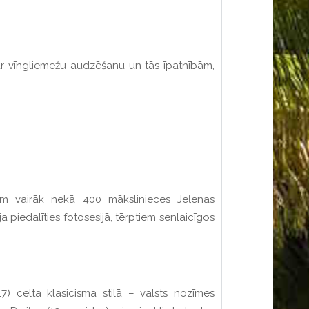
ar vīngliemežu audzēšanu un tās īpatnībām,
m vairāk nekā 400 mākslinieces Jeļenas
 piedalīties fotosesijā, tērptiem senlaicīgos
) celta klasicisma stilā – valsts nozīmes