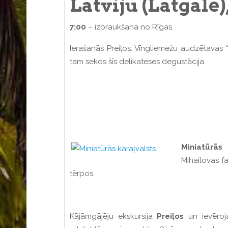
Latviju (Latgale
7:00
– izbraukšana no Rīgas.
Ierašanās Preiļos. Vīngliemežu audzētavas 
tam sekos šīs delikateses degustācija.
Miniatūrās 
Mihailovas fa
tērpos.
Kājāmgājēju ekskursija
Preiļos
un ievēroja