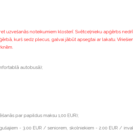
ret uzvešanās noteikumiem klosterī. Svētceļnieku apģērbs nedrīks
ērbā, kurš sedz plecus, galvai jābūt apsegtai ar lakatu. Vīriešiem
urknēm.
mfortablā autobusā);
lēšanās par papildus maksu 1,00 EUR);
eaugušajiem - 3.00 EUR / seniorem, skolniekiem - 2.00 EUR / inva