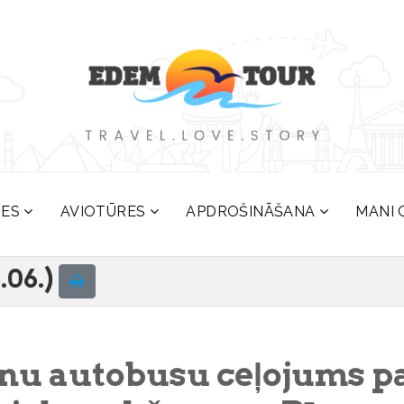
RES
AVIOTŪRES
APDROŠINĀŠANA
MANI 
.06.)
nu autobusu ceļojums p