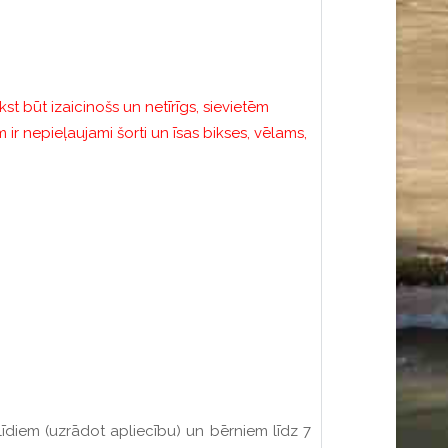
t būt izaicinošs un netīrīgs, sievietēm
 ir nepieļaujami šorti un īsas bikses, vēlams,
līdiem (uzrādot apliecību) un bērniem līdz 7