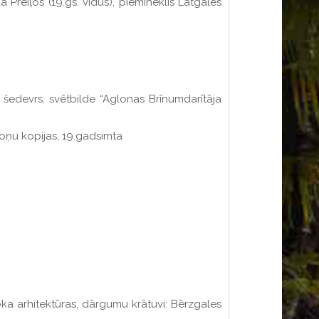
 Preiļos (19.gs. vidus), piemineklis Latgales
la šedevrs, svētbilde “Aglonas Brīnumdarītāja
roņu kopijas, 19.gadsimta
koka arhitektūras, dārgumu krātuvi: Bērzgales