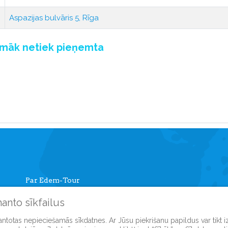
Aspazijas bulvāris 5, Rīga
pmāk netiek pieņemta
Par Edem-Tour
Informācija ceļotājiem
manto sīkfailus
Mans kabinets
Autobusu tūres
mantotas nepieciešamās sīkdatnes. Ar Jūsu piekrišanu papildus var tikt 
Reģistreties mājasl