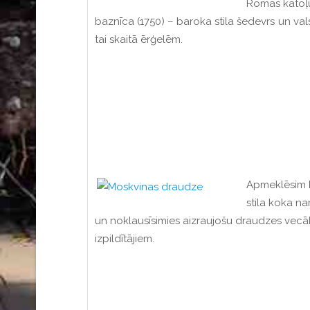
Romas katoļ
baznīca (1750) – baroka stila šedevrs un vals
tai skaitā ērģelēm.
Apmeklēsim
stila koka n
un noklausīsimies aizraujošu draudzes vecāk
izpildītājiem.