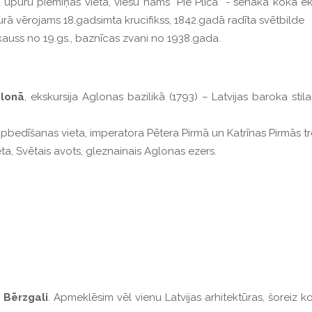
 upuru piemiņas vieta, viesu nams “Pie Pliča” - senākā koka ēka
rā vērojams 18.gadsimta krucifikss, 1842.gadā radīta svētbilde
 kauss no 19.gs., baznīcas zvani no 1938.gada.
lonā
, ekskursija Aglonas bazilikā (1793) – Latvijas baroka sti
 apbedīšanas vieta, imperatora Pētera Pirmā un Katrīnas Pirmās t
ta, Svētais avots, gleznainais Aglonas ezers.
z
Bērzgali
. Apmeklēsim vēl vienu Latvijas arhitektūras, šoreiz 