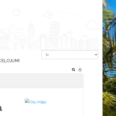
CEĻOJUMI
a