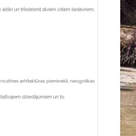
 altāri un trīsdesmit diviem citiem šedevriem,
as nozīmes arhitektūras pieminekli, neogotikas
itatīvajiem dziedājumiem un to