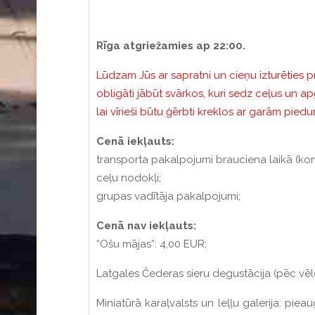
Rīga atgriežamies ap 22:00.
Lūdzam Jūs ar sapratni un cieņu izturēties p
obligāti jābūt svārkos, kuri sedz ceļus un apģ
lai vīrieši būtu ģērbti kreklos ar garām pied
Cenā iekļauts:
transporta pakalpojumi brauciena laikā (ko
ceļu nodokļi;
grupas vadītāja pakalpojumi;
Cenā nav iekļauts:
“Ošu mājas”: 4,00 EUR;
Latgales Čederas sieru degustācija (pēc vē
Miniatūrā karaļvalsts un leļļu galerija: pi