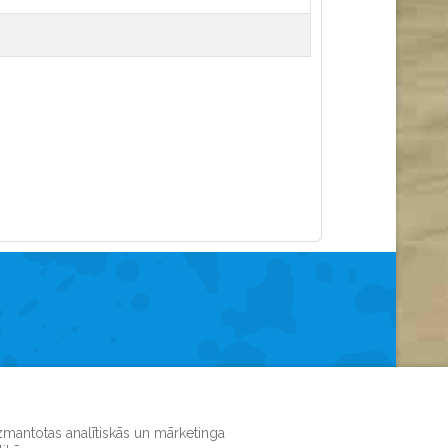
izmantotas analītiskās un mārketinga
appā