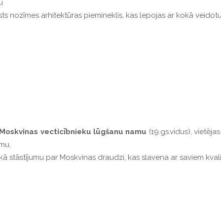
u
ts nozīmes arhitektūras piemineklis, kas lepojas ar kokā veidotu
Moskvinas vecticībnieku lūgšanu namu
(19.gs.vidus), vietēj
amu,
ā stāstījumu par Moskvinas draudzi, kas slavena ar saviem kval