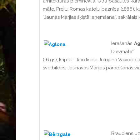
arhitektūras piemineklis, Otrā pasaules kara
māte, Preiļu Romas katoļu baznīca (1886), ku
“Jaunas Marijas šķistā ieņemšana”, sakrālais
Ierašanās
Ag
Dievmāte”
(16.gs), kripta – kardināla Julujana Vaivoda
svētbildes, Jaunavas Marijas parādīšanās vie
Brauciens u