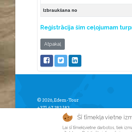
Izbraukšana no
Reģistrācija šim ceļojumam tur
Atpakaļ
© 2026, Edem-Tour
+371 67 282 183
info [] edemtour.lv
Šī tīmekļa vietne iz
Lai šī tīmekļvietne darbotos, tiek iz