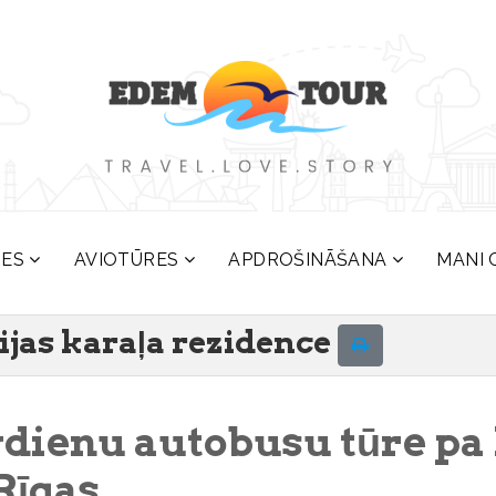
RES
AVIOTŪRES
APDROŠINĀŠANA
MANI 
ijas karaļa rezidence
vdienu autobusu tūre pa 
Rīgas.