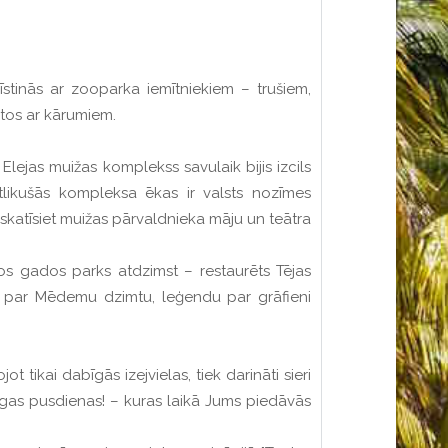
stinās ar zooparka iemītniekiem – trušiem,
 tos ar kārumiem.
lejas muižas komplekss savulaik bijis izcils
likušās kompleksa ēkas ir valsts nozīmes
pskatīsiet muižas pārvaldnieka māju un teātra
os gados parks atdzimst – restaurēts Tējas
s par Mēdemu dzimtu, leģendu par grāfieni
t tikai dabīgās izejvielas, tiek darināti sieri
tīgas pusdienas! – kuras laikā Jums piedāvās