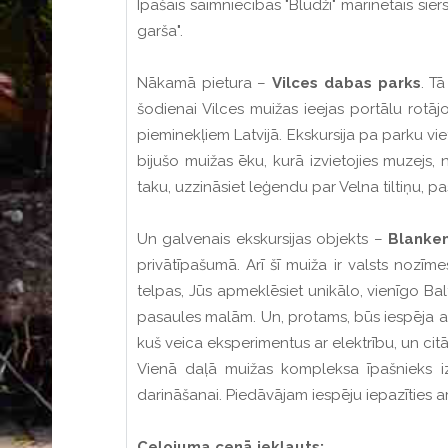
Īpašais saimniecības "Blūdži" marinētais sie
garša".
Nākamā pietura –
Vilces dabas parks
. T
šodienai Vilces muižas ieejas portālu rotā
pieminekļiem Latvijā. Ekskursija pa parku vi
bijušo muižas ēku, kurā izvietojies muzejs
taku, uzzināsiet leģendu par Velna tiltiņu, p
Un galvenais ekskursijas objekts –
Blanken
privātīpašumā. Arī šī muiža ir valsts nozīm
telpas, Jūs apmeklēsiet unikālo, vienīgo B
pasaules malām. Un, protams, būs iespēja apska
kuš veica eksperimentus ar elektrību, un ci
Vienā daļā muižas kompleksa īpašnieks izv
darināšanai. Piedāvājam iespēju iepazīties a
Ceļojuma cenā iekļauts: