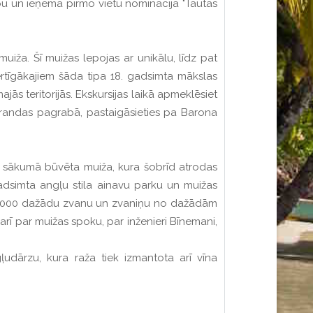
nību un ieņēma pirmo vietu nominācijā "Tautas
uiža. Šī muižas lepojas ar unikālu, līdz pat
ērtīgākajiem šāda tipa 18. gadsimta mākslas
ās teritorijās. Ekskursijas laikā apmeklēsiet
verandas pagrabā, pastaigāsieties pa Barona
ta sākumā būvēta muiža, kura šobrīd atrodas
 gadsimta angļu stila ainavu parku un muižas
ekā 1000 dažādu zvanu un zvaniņu no dažādām
t arī par muižas spoku, par inženieri Bīnemani,
ļudārzu, kura raža tiek izmantota arī vīna