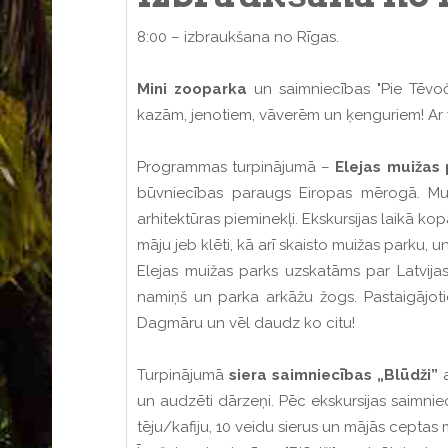
8:00 – izbraukšana no Rīgas.
Mini zooparka
un saimniecības "Pie Tēvoča
kazām, jenotiem, vāverēm un ķenguriem! Ar v
Programmas turpinājumā –
Elejas muižas 
būvniecības paraugs Eiropas mērogā. Mui
arhitektūras pieminekļi. Ekskursijas laikā k
māju jeb klēti, kā arī skaisto muižas parku,
Elejas muižas parks uzskatāms par Latvija
namiņš un parka arkāžu žogs. Pastaigājot
Dagmāru un vēl daudz ko citu!
Turpinājumā
siera saimniecības „Blūdži”
a
un audzēti dārzeņi. Pēc ekskursijas saimnie
tēju/kafiju, 10 veidu sierus un mājās ceptas m