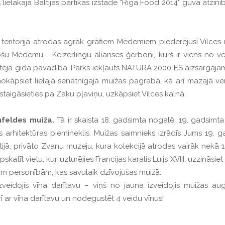
rs lielākajā Baltijas pārtikas izstādē "Riga Food 2014" guva atzi
ā teritorijā atrodas agrāk grāfiem Mēdemiem piederējusī Vilces m
jošu Mēdemu - Keizerlingu alianses ģerboni, kurš ir viens no v
etējā gida pavadībā. Parks iekļauts NATURA 2000 ES aizsargājamaj
, nokāpsiet lielajā senatnīgajā muižas pagrabā, kā arī mazajā 
astaigāsieties pa Zaķu pļaviņu, uzkāpsiet Vilces kalnā.
feldes muiža.
Tā ir skaista 18. gadsimta nogalē, 19. gadsim
es arhitektūras piemineklis. Muižas saimnieks izrādīs Jums 19.
altijā, privāto Zvanu muzeju, kura kolekcijā atrodas vairāk n
tīt vietu, kur uzturējies Francijas karalis Luijs XVIII, uzzināsie
tām personībām, kas savulaik dzīvojušas muižā.
eidojis vīna darītavu – viņš no jauna izveidojis muižas aug
rī ar vīna darītavu un nodegustēt 4 veidu vīnus!