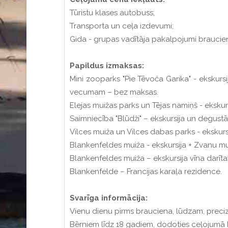
Tūristu klases autobuss;
Transporta un ceļa izdevumi;
Gida - grupas vadītāja pakalpojumi braucien
Papildus izmaksas:
Mini zooparks "Pie Tēvoča Garika" - ekskurs
vecumam – bez maksas.
Elejas muižas parks un Tējas namiņš - ekskurs
Saimniecība "Blūdži" – ekskursija un degustāc
Vilces muiža un Vilces dabas parks - ekskur
Blankenfeldes muiža - ekskursija + Zvanu m
Blankenfeldes muiža – ekskursija vīna darīta
Blankenfelde – Francijas karaļa rezidence.
Svarīga informācija:
Vienu dienu pirms brauciena, lūdzam, preciz
Bērniem līdz 18 gadiem, dodoties ceļojumā 