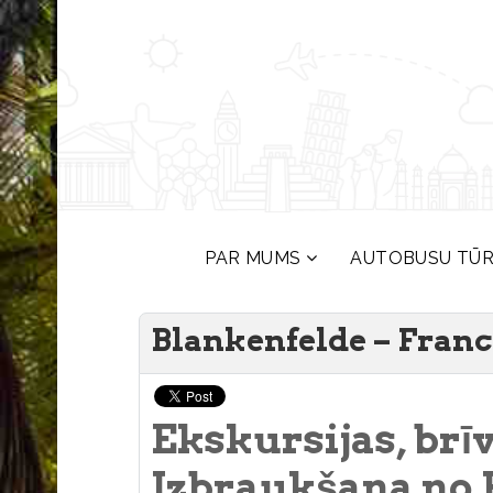
PAR MUMS
AUTOBUSU TŪ
Blankenfelde – Franc
Ekskursijas, brī
Izbraukšana no 