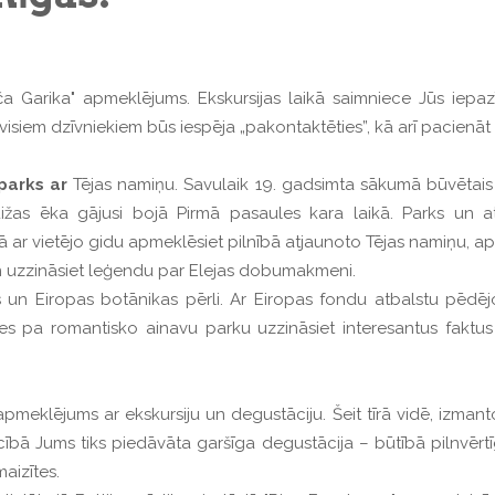
 Garika" apmeklējums. Ekskursijas laikā saimniece Jūs iepazī
isiem dzīvniekiem būs iespēja „pakontaktēties”, kā arī pacienāt
parks ar
Tējas namiņu. Savulaik 19. gadsimta sākumā būvētais E
žas ēka gājusi bojā Pirmā pasaules kara laikā. Parks un at
opā ar vietējo gidu apmeklēsiet pilnībā atjaunoto Tējas namiņu, a
 un uzzināsiet leģendu par Elejas dobumakmeni.
s un Eiropas botānikas pērli. Ar Eiropas fondu atbalstu pēdēj
ies pa romantisko ainavu parku uzzināsiet interesantus faktu
pmeklējums ar ekskursiju un degustāciju. Šeit tīrā vidē, izmantojo
cībā Jums tiks piedāvāta garšīga degustācija – būtībā pilnvēr
aizītes.