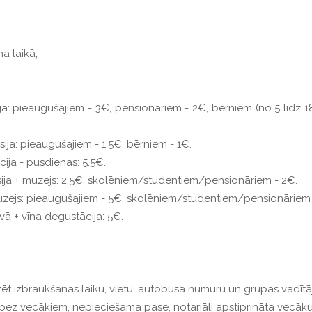
a laikā;
ija: pieaugušajiem - 3€, pensionāriem - 2€, bērniem (no 5 līd
ija: pieaugušajiem - 1.5€, bērniem - 1€.
ija - pusdienas: 5.5€.
sija + muzejs: 2.5€, skolēniem/studentiem/pensionāriem - 2€.
uzejs: pieaugušajiem - 5€, skolēniem/studentiem/pensionāriem 
vā + vīna degustācija: 5€.
ēt izbraukšanas laiku, vietu, autobusa numuru un grupas vadītā
bez vecākiem, nepieciešama pase, notariāli apstiprināta vecāku