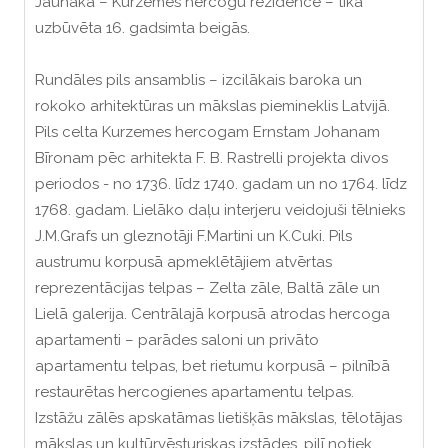
Jaunākā – Kurzemes hercogu rezidence – tika
uzbūvēta 16. gadsimta beigās.
Rundāles pils ansamblis – izcilākais baroka un
rokoko arhitektūras un mākslas piemineklis Latvijā.
Pils celta Kurzemes hercogam Ernstam Johanam
Bīronam pēc arhitekta F. B. Rastrelli projekta divos
periodos - no 1736. līdz 1740. gadam un no 1764. līdz
1768. gadam. Lielāko daļu interjeru veidojuši tēlnieks
J.M.Grafs un gleznotāji F.Martini un K.Cuki. Pils
austrumu korpusā apmeklētājiem atvērtas
reprezentācijas telpas – Zelta zāle, Baltā zāle un
Lielā galerija. Centrālajā korpusā atrodas hercoga
apartamenti – parādes saloni un privāto
apartamentu telpas, bet rietumu korpusā – pilnībā
restaurētas hercogienes apartamentu telpas.
Izstāžu zālēs apskatāmas lietišķās mākslas, tēlotājas
mākslas un kultūrvēsturiskas izstādes, pilī notiek