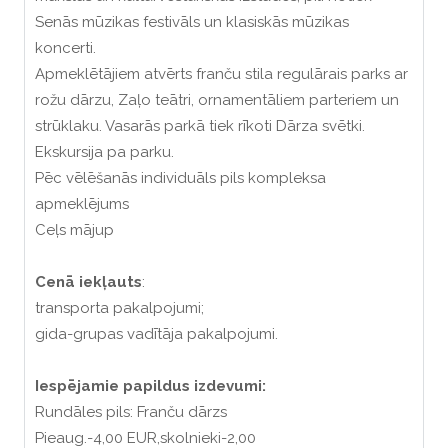
Senās mūzikas festivāls un klasiskās mūzikas
koncerti.
Apmeklētājiem atvērts franču stila regulārais parks ar
rožu dārzu, Zaļo teātri, ornamentāliem parteriem un
strūklaku. Vasarās parkā tiek rīkoti Dārza svētki.
Ekskursija pa parku.
Pēc vēlēšanās individuāls pils kompleksa
apmeklējums
Ceļs mājup
Cenā iekļauts
:
transporta pakalpojumi;
gida-grupas vadītāja pakalpojumi.
Iespējamie papildus izdevumi:
Rundāles pils: Franču dārzs
Pieaug.-4,00 EUR,skolnieki-2,00