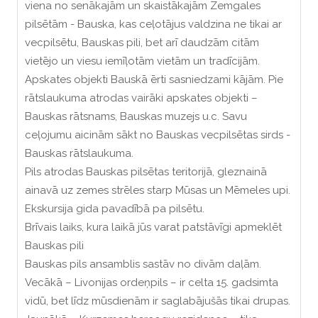
viena no senākajām un skaistākajām Zemgales
pilsētām - Bauska, kas ceļotājus valdzina ne tikai ar
vecpilsētu, Bauskas pili, bet arī daudzām citām
vietējo un viesu iemīļotām vietām un tradīcijām.
Apskates objekti Bauskā ērti sasniedzami kājām. Pie
rātslaukuma atrodas vairāki apskates objekti –
Bauskas rātsnams, Bauskas muzejs u.c. Savu
ceļojumu aicinām sākt no Bauskas vecpilsētas sirds -
Bauskas rātslaukuma.
Pils atrodas Bauskas pilsētas teritorijā, gleznainā
ainavā uz zemes strēles starp Mūsas un Mēmeles upi.
Ekskursija gida pavadībā pa pilsētu.
Brīvais laiks, kura laikā jūs varat patstāvīgi apmeklēt
Bauskas pili
Bauskas pils ansamblis sastāv no divām daļām.
Vecākā – Livonijas ordeņpils – ir celta 15. gadsimta
vidū, bet līdz mūsdienām ir saglabājušās tikai drupas.