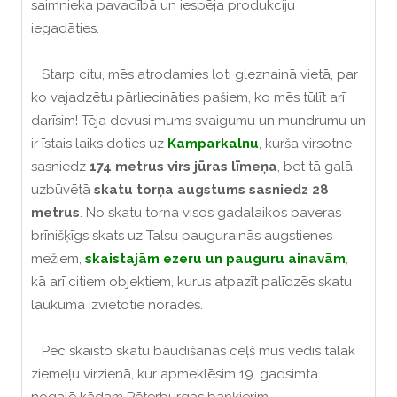
saimnieka pavadībā un iespēja produkciju
iegadāties.
Starp citu, mēs atrodamies ļoti gleznainā vietā, par
ko vajadzētu pārliecināties pašiem, ko mēs tūlīt arī
darīsim! Tēja devusi mums svaigumu un mundrumu un
ir īstais laiks doties uz
Kamparkalnu
, kurša virsotne
sasniedz
174 metrus virs jūras līmeņa
, bet tā galā
uzbūvētā
skatu torņa augstums sasniedz 28
metrus
. No skatu torņa visos gadalaikos paveras
brīnišķīgs skats uz Talsu paugurainās augstienes
mežiem,
skaistajām ezeru un pauguru ainavām
,
kā arī citiem objektiem, kurus atpazīt palīdzēs skatu
laukumā izvietotie norādes.
Pēc skaisto skatu baudīšanas ceļš mūs vedīs tālāk
ziemeļu virzienā, kur apmeklēsim 19. gadsimta