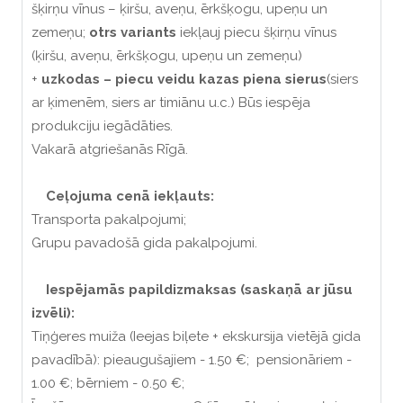
šķirņu vīnus – ķiršu, aveņu, ērkšķogu, upeņu un
zemeņu;
otrs variants
iekļauj piecu šķirņu vīnus
(ķiršu, aveņu, ērkšķogu, upeņu un zemeņu)
+
uzkodas – piecu veidu kazas piena sierus
(siers
ar ķimenēm, siers ar timiānu u.c.) Būs iespēja
produkciju iegādāties.
Vakarā atgriešanās Rīgā.
Ceļojuma cenā iekļauts:
Transporta pakalpojumi;
Grupu pavadošā gida pakalpojumi.
Iespējamās papildizmaksas (saskaņā ar jūsu
izvēli):
Tiņģeres muiža (Ieejas biļete + ekskursija vietējā gida
pavadībā): pieaugušajiem - 1.50 €; pensionāriem -
1.00 €; bērniem - 0.50 €;