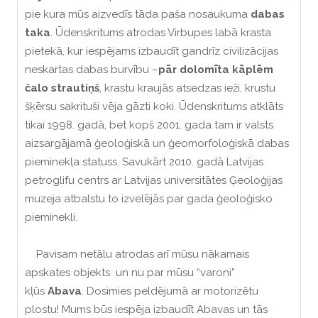
pie kura mūs aizvedīs tāda paša nosaukuma
dabas
taka
. Ūdenskritums atrodas Virbupes labā krasta
pietekā, kur iespējams izbaudīt gandrīz civilizācijas
neskartas dabas burvību –
pār dolomīta kāplēm
čalo strautiņš
, krastu kraujās atsedzas ieži, krustu
šķērsu sakrituši vēja gāzti koki. Ūdenskritums atklāts
tikai 1998. gadā, bet kopš 2001. gada tam ir valsts
aizsargājamā ģeoloģiskā un ģeomorfoloģiskā dabas
pieminekļa statuss. Savukārt 2010. gadā Latvijas
petroglifu centrs ar Latvijas universitātes Ģeoloģijas
muzeja atbalstu to izvelējās par gada ģeoloģisko
pieminekli.
Pavisam netālu atrodas arī mūsu nākamais
apskates objekts un nu par mūsu “varoni”
kļūs
Abava
. Dosimies peldējumā ar motorizētu
plostu! Mums būs iespēja izbaudīt Abavas un tās