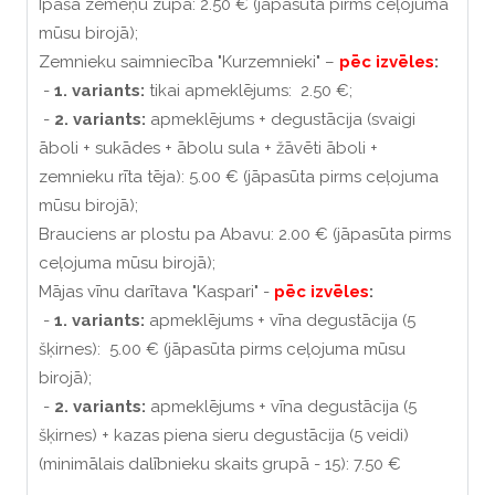
Īpašā zemeņu zupa: 2.50 € (jāpasūta pirms ceļojuma
mūsu birojā);
Zemnieku saimniecība "Kurzemnieki" –
pēc izvēles
:
-
1. variants:
tikai apmeklējums: 2.50 €;
-
2. variants:
apmeklējums + degustācija (svaigi
āboli + sukādes + ābolu sula + žāvēti āboli +
zemnieku rīta tēja): 5.00 € (jāpasūta pirms ceļojuma
mūsu birojā);
Brauciens ar plostu pa Abavu: 2.00 € (jāpasūta pirms
ceļojuma mūsu birojā);
Mājas vīnu darītava "Kaspari" -
pēc izvēles
:
-
1. variants:
apmeklējums + vīna degustācija (5
šķirnes): 5.00 € (jāpasūta pirms ceļojuma mūsu
birojā);
-
2. variants:
apmeklējums + vīna degustācija (5
šķirnes) + kazas piena sieru degustācija (5 veidi)
(minimālais dalībnieku skaits grupā - 15): 7.50 €