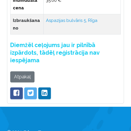
Individuālā
35.00 €
cena
Izbraukšana
Aspazijas bulvāris 5, Rīga
no
Diemžēl ceļojums jau ir pilnībā
izpārdots, tādēļ reģistrācija nav
iespējama
Atpakaļ