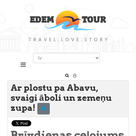
Ar plostu pa Abavu,
svaigi āboli un zemeņu
zupa!
Brīvdienas ceļojums