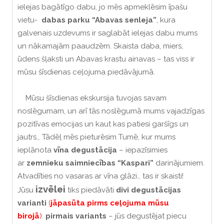
ielejas bagātīgo dabu, jo mēs apmeklēsim īpašu
vietu-
dabas parku “Abavas senleja”
, kura
galvenais uzdevums ir saglabāt ielejas dabu mums
un nākamajām paaudzēm. Skaista daba, miers,
ūdens šļaksti un Abavas krastu ainavas – tas viss ir
mūsu šīsdienas ceļojuma piedāvājumā.
Mūsu šīsdienas ekskursija tuvojas savam
noslēgumam, un arī tās noslēgumā mums vajadzīgas
pozitīvas emocijas un kaut kas patiesi garšīgs un
jautrs… Tādēļ mēs pieturēsim Tumē, kur mums
ieplānota
vīna degustācija
– iepazīsimies
ar
zemnieku saimniecības “Kaspari”
darinājumiem.
Atvadīties no vasaras ar vīna glāzi… tas ir skaisti!
izvēlei
Jūsu
tiks piedāvāti
divi degustācijas
varianti
(
jāpasūta pirms ceļojuma mūsu
birojā
)
:
pirmais variants
– jūs degustējat piecu