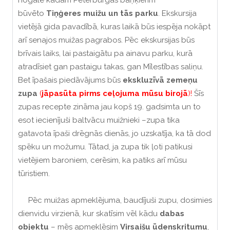
nogalē kādam Pēterburgas baņķierim
būvēto
Tiņģeres muižu un tās parku
. Ekskursija
vietējā gida pavadībā, kuras laikā būs iespēja nokāpt
arī senajos muižas pagrabos. Pēc ekskursijas būs
brīvais laiks, lai pastaigātu pa ainavu parku, kurā
atradīsiet gan pastaigu takas, gan Mīlestības saliņu.
Bet īpašais piedāvājums būs
ekskluzīvā zemeņu
zupa
(
jāpasūta pirms ceļojuma mūsu birojā
)!
Šīs
zupas recepte zināma jau kopš 19. gadsimta un to
esot iecienījuši baltvācu muižnieki –zupa tika
gatavota īpaši drēgnās dienās, jo uzskatīja, ka tā dod
spēku un možumu. Tātad, ja zupa tik ļoti patikusi
vietējiem baroniem, cerēsim, ka patiks arī mūsu
tūristiem.
Pēc muižas apmeklējuma, baudījuši zupu, dosimies
dienvidu virzienā, kur skatīsim vēl kādu
dabas
objektu
– mēs apmeklēsim
Virsaišu ūdenskritumu
,