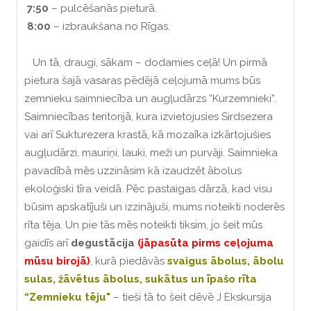
7:50
– pulcēšanās pieturā.
8:00
– izbraukšana no Rīgas.
Un tā, draugi, sākam – dodamies ceļā! Un pirmā
pietura šajā vasaras pēdējā ceļojumā mums būs
zemnieku saimniecība un augļudārzs “Kurzemnieki”.
Saimniecības teritorijā, kura izvietojusies Sirdsezera
vai arī Sukturezera krastā, kā mozaīka izkārtojušies
augļudārzi, mauriņi, lauki, meži un purvāji. Saimnieka
pavadībā mēs uzzināsim kā izaudzēt ābolus
ekoloģiski tīra veidā. Pēc pastaigas dārzā, kad visu
būsim apskatījuši un izzinājuši, mums noteikti noderēs
rīta tēja. Un pie tās mēs noteikti tiksim, jo šeit mūs
gaidīs arī
degustācija
(jāpasūta pirms ceļojuma
mūsu birojā)
, kurā piedāvās
svaigus ābolus, ābolu
sulas, žāvētus ābolus, sukātus un īpašo rīta
“Zemnieku tēju"
– tieši tā to šeit dēvē J Ekskursija