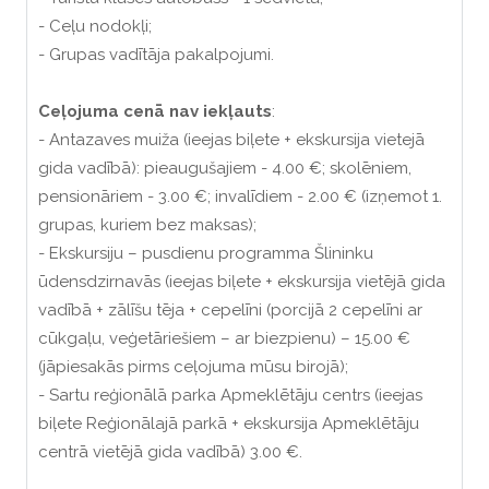
- Ceļu nodokļi;
- Grupas vadītāja pakalpojumi.
Ceļojuma
cenā
nav
iekļauts
:
- Antazaves muiža (ieejas biļete + ekskursija vietejā
gida vadībā): pieaugušajiem - 4.00 €; skolēniem,
pensionāriem - 3.00 €; invalīdiem - 2.00 € (izņemot 1.
grupas, kuriem bez maksas);
- Ekskursiju – pusdienu programma Šlininku
ūdensdzirnavās (ieejas biļete + ekskursija vietējā gida
vadībā + zālīšu tēja + cepelīni (porcijā 2 cepelīni ar
cūkgaļu, veģetāriešiem – ar biezpienu) – 15.00 €
(jāpiesakās pirms ceļojuma mūsu birojā);
- Sartu reģionālā parka Apmeklētāju centrs (ieejas
biļete Reģionālajā parkā + ekskursija Apmeklētāju
centrā vietējā gida vadībā) 3.00 €.