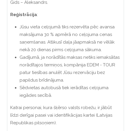
Gids – Aleksandrs.
Reģistrācija
:
Jūsu vieta ceļojumā tiks rezervēta pēc avansa
maksājuma 30 % apmērā no ceļojuma cenas
saņemšanas. Atlikusī daļa jāapmaksā ne vēlāk
nekā 20 dienas pirms ceļojuma sākuma.
Gadījumā, ja norādītās maksas netiks iemaksātas
norādītajos termiņos, kompānija EDEM - TOUR
patur tiesības anulēt Jūsu rezervāciju bez
papildus brīdinājuma.
Sēdvietas autobusā tiek ierādītas ceļojuma
iegādes secībā.
Кatrai personai, kura šķērso valsts robežu, ir jābūt
līdzi derīgai pasei vai identifikācijas kartei (Latvijas
Republikas pilsoņiem).