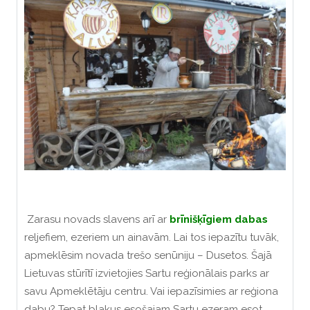
Zarasu novads slavens arī ar
brīnišķīgiem
dabas
reljefiem, ezeriem un ainavām. Lai tos iepazītu tuvāk,
apmeklēsim novada trešo senūniju – Dusetos. Šajā
Lietuvas stūrītī izvietojies Sartu reģionālais parks ar
savu Apmeklētāju centru. Vai iepazīsimies ar reģiona
dabu? Tepat blakus esošajam Sartu ezeram esot