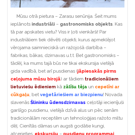
Mūsu otrā pietura – Zarasu senūnija. Šeit mums
ieplānots
industriāli
–
gastronomisks
objekts
. Kas
tā par apskates vietu? Viss ir ļoti vienkārši! Par
industriāliem tiek dēvēti objekti, kurus apmeklējot
vērojama saimnieciskā un ražojošā darbība –
fabrikas, bākas, dzirnavas u.t.t. Bet gastronomisks –
tādēļ, ka mums tajā būs ne tikai ekskursija vietējā
gida vadībā, bet arī pusdienas (
jāpiesakās
pirms
ceļojuma
mūsu
birojā
) ar tādiem
tradicionāliem
lietuviešu
ēdieniem
kā
zālīšu
tēja
un
cepelīni
ar
cūkgaļu
, bet
veģetāriešiem
ar
biezpienu
! Novada
slavenās
Šlininku
ūdensdzirnavas
ceļotāji iecienījuši
garšīgo pusdienu, vietējā dzīvā alus un pēc senām
tradicionālām receptēm un tehnoloģijas ražoto miltu
dēļ. Cienītās dāmas un augsti godātie kungi,
atcerieties,
ekskursiju
–
pusdienu
programmai