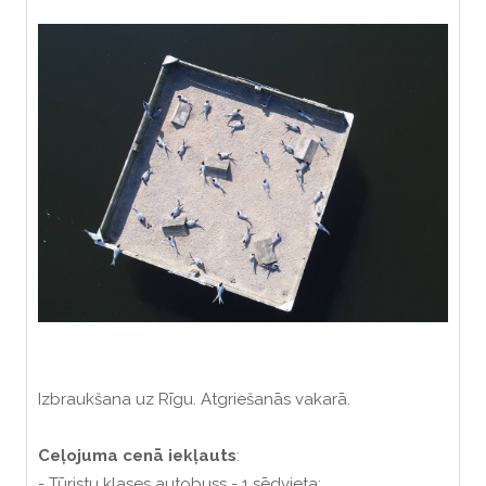
Izbraukšana uz Rīgu. Atgriešanās vakarā.
Ceļojuma
cenā
iekļauts
:
- Tūristu klases autobuss - 1 sēdvieta;