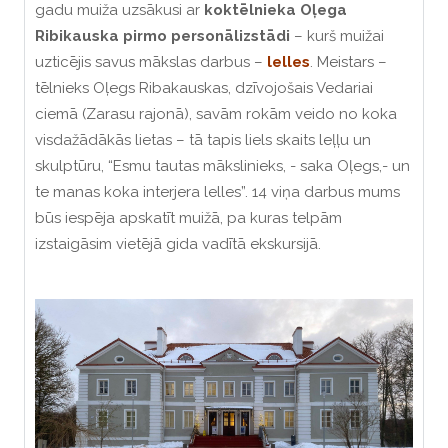
gadu muiža uzsākusi ar
koktēlnieka
Oļega
Ribikauska
pirmo
personālizstādi
– kurš muižai
uzticējis savus mākslas darbus –
lelles
. Meistars –
tēlnieks Oļegs Ribakauskas, dzīvojošais Vedariai
ciemā (Zarasu rajonā), savām rokām veido no koka
visdažādākās lietas – tā tapis liels skaits leļļu un
skulptūru, “Esmu tautas mākslinieks, - saka Oļegs,- un
te manas koka interjera lelles”. 14 viņa darbus mums
būs iespēja apskatīt muižā, pa kuras telpām
izstaigāsim vietējā gida vadītā ekskursijā.