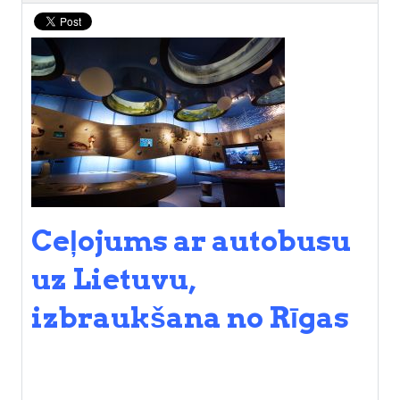
C
eļojums ar autobusu
uz Lietuvu,
izbraukšana
no Rīgas