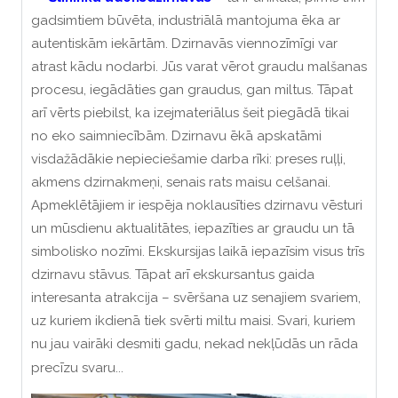
gadsimtiem būvēta, industriālā mantojuma ēka ar
autentiskām iekārtām. Dzirnavās viennozīmīgi var
atrast kādu nodarbi. Jūs varat vērot graudu malšanas
procesu, iegādāties gan graudus, gan miltus. Tāpat
arī vērts piebilst, ka izejmateriālus šeit piegādā tikai
no eko saimniecībām. Dzirnavu ēkā apskatāmi
visdažādākie nepieciešamie darba rīki: preses ruļļi,
akmens dzirnakmeņi, senais rats maisu celšanai.
Apmeklētājiem ir iespēja noklausīties dzirnavu vēsturi
un mūsdienu aktualitātes, iepazīties ar graudu un tā
simbolisko nozīmi. Ekskursijas laikā iepazīsim visus trīs
dzirnavu stāvus. Tāpat arī ekskursantus gaida
interesanta atrakcija – svēršana uz senajiem svariem,
uz kuriem ikdienā tiek svērti miltu maisi. Svari, kuriem
nu jau vairāki desmiti gadu, nekad nekļūdās un rāda
precīzu svaru...