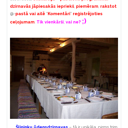
dzirnavās
jāpiesakās
iepriekš
,
piemēram
,
rakstot
@-
pastā
vai
ailē
“
Komentāri
”
reģistrējoties
;)
ceļojumam
.
Tik
vienkārši
,
vai
ne
?
Šlininku
ūdensdzirnavas
– tā ir unikāla, pirms trim