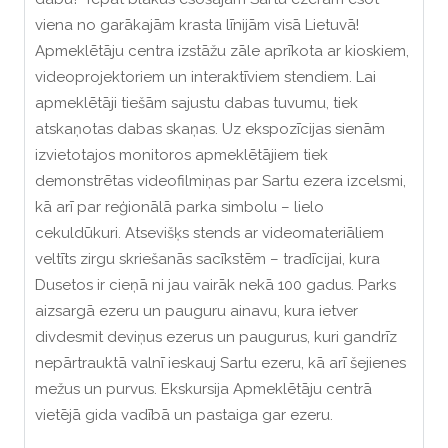
viena no garākajām krasta līnijām visā Lietuvā!
Apmeklētāju centra izstāžu zāle aprīkota ar kioskiem,
videoprojektoriem un interaktīviem stendiem. Lai
apmeklētāji tiešām sajustu dabas tuvumu, tiek
atskaņotas dabas skaņas. Uz ekspozīcijas sienām
izvietotajos monitoros apmeklētājiem tiek
demonstrētas videofilmiņas par Sartu ezera izcelsmi,
kā arī par reģionālā parka simbolu – lielo
cekuldūkuri. Atsevišķs stends ar videomateriāliem
veltīts zirgu skriešanās sacīkstēm – tradīcijai, kura
Dusetos ir cieņā ni jau vairāk nekā 100 gadus. Parks
aizsargā ezeru un pauguru ainavu, kura ietver
divdesmit deviņus ezerus un paugurus, kuri gandrīz
nepārtrauktā valnī ieskauj Sartu ezeru, kā arī šejienes
mežus un purvus. Ekskursija Apmeklētāju centrā
vietējā gida vadībā un pastaiga gar ezeru.