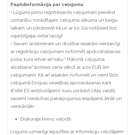
Papildinformācija
par
ceļojumu
:
• Lūgums pirms reģistrēšanās ceļojumam pievērst
uzmanību norādītajam ceļojuma sākuma un beigu
laikam, un pārdomāt kā un ar ko Jūs nokļūsiet līdz
vajadzīgajai vietai laicīgi!
• Savam sirdsmieram un drošībai iesakām vienlaicīgi
ar reģistrāciju ceļojumam noformēt apdrošināšanas
polisi, kura ietver arī risku " Plānotā ceļojuma
atcelšana" (polises cena sākot ar 4.00 EUR šim
ceļojumam). Kā arī iesakām noformēt un ņemt līdzi
ceļojumā Eiropas veselības aprosināšanas karti
(EVAK ES iedzīvotājiem), kuru uzrādot citās valstīs
saņemt medicīnas pakalpojumus iespējams ātrāk un
vienkāršāk!
Ekskursija krievu valodā.
Lūgums uzmanīgi iepazīties ar informāciju ceļotājiem!