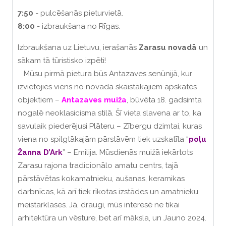
7:50
- pulcēšanās pieturvietā.
8:00
- izbraukšana no Rīgas.
Izbraukšana uz Lietuvu, ierašanās
Zarasu
novadā
un
sākam tā tūristisko izpēti!
Mūsu pirmā pietura būs Antazaves senūnijā, kur
izvietojies viens no novada skaistākajiem apskates
objektiem –
Antazaves
muiža
, būvēta 18. gadsimta
nogalē neoklasicisma stilā. Šī vieta slavena ar to, ka
savulaik piederējusi Plāteru – Zībergu dzimtai, kuras
viena no spilgtākajām pārstāvēm tiek uzskatīta “
poļu
Žanna
D’Ark
” – Emilija. Mūsdienās muižā iekārtots
Zarasu rajona tradicionālo amatu centrs, tajā
pārstāvētas kokamatnieku, aušanas, keramikas
darbnīcas, kā arī tiek rīkotas izstādes un amatnieku
meistarklases. Jā, draugi, mūs interesē ne tikai
arhitektūra un vēsture, bet arī māksla, un Jauno 2024.