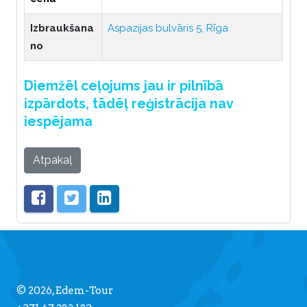
Izbraukšana
Aspazijas bulvāris 5, Rīga
no
Diemžēl ceļojums jau ir pilnībā
izpārdots, tādēļ reģistrācija nav
iespējama
Atpakaļ
© 2026, Edem-Tour