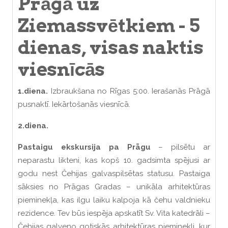
Prāgā uz
Ziemassvētkiem - 5
dienas, visas naktis
viesnīcās
1.diena.
Izbraukšana no Rīgas 5:00. Ierašanās Prāgā
pusnaktī. Iekārtošanās viesnīcā.
2.diena.
Pastaigu ekskursija pa Prāgu
– pilsētu ar
neparastu likteni, kas kopš 10. gadsimta spējusi ar
godu nest Čehijas galvaspilsētas statusu. Pastaiga
sāksies no Prāgas Gradas – unikāla arhitektūras
pieminekļa, kas ilgu laiku kalpoja kā čehu valdnieku
rezidence. Tev būs iespēja apskatīt Sv. Vita katedrāli –
Čehijas galveno gotiskās arhitektūras pieminekli, kur