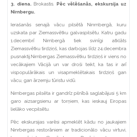
3. diena.
Brokastis.
Pēc vēlēšanās, ekskursija uz
Nirnbergu.
Ierašanās senajā vācu pilsētā Ninrnbergā, kuru
uzskata par Ziemassvētku galvaspilsētu. Katru gadu
1.decembrī Nirnbergā tiek svinīgi atklāts
Ziemassvētku tirdziņš, kas darbojas līdz 24.decembra
pusnaktij.Nirnbergas Ziemassvētku tirdziņš ir viens no
vecākajiem Vācijā un var droši teikt, ka tas ir arī
vispopulārākais un visapmeklētakais tirdziņš gan
vācu, gan ārzemju tūristu vidū.
Nirnbergas pilsēta ir gandrīz pilnībā saglabājusi 5 km
garo aizsargsienu ar torņiem, kas ieskauj Eiropas
lielāko vecpilsētu.
Pēc ekskursijas varēsi apmeklēt kādu no jaukajiem
Ninrbergas restorāniem ar tradicionālo vācu virtuvi,