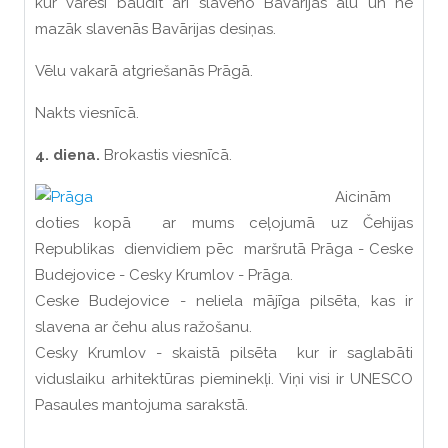
kur varēsi baudīt arī slaveno Bavārijas alu un ne
mazāk slavenās Bavārijas desiņas.
Vēlu vakarā atgriešanās Prāgā.
Nakts viesnīcā.
4. diena.
Brokastis viesnīcā.
Aicinām
doties kopā ar mums ceļojumā uz Čehijas
Republikas dienvidiem pēc maršrutā Prāga - Ceske
Budejovice - Cesky Krumlov - Prāga.
Ceske Budejovice - neliela mājīga pilsēta, kas ir
slavena ar čehu alus ražošanu.
Cesky Krumlov - skaistā pilsēta kur ir saglabāti
viduslaiku arhitektūras pieminekļi. Viņi visi ir UNESCO
Pasaules mantojuma sarakstā.