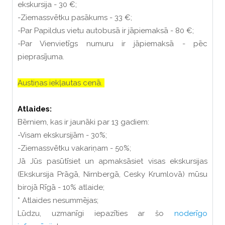
ekskursija - 30
€
;
-Ziemassvētku pasākums - 33 €;
-Par Papildus vietu autobusā ir jāpiemaksā - 80 €;
-Par Vienvietīgs numuru ir jāpiemaksā - pēc
pieprasījuma.
Austiņas iekļautas cenā.
Atlaides:
Bērniem, kas ir jaunāki par 13 gadiem:
-Visam ekskursijām - 30%;
-Ziemassvētku vakariņam - 50%;
Jā Jūs pasūtīsiet un apmaksāsiet visas ekskursijas
(Ekskursija Prāgā, Nirnbergā, Cesky Krumlovā) mūsu
birojā Rīgā - 10% atlaide;
* Atlaides nesummējas;
Lūdzu, uzmanīgi iepazīties ar šo
noderīgo