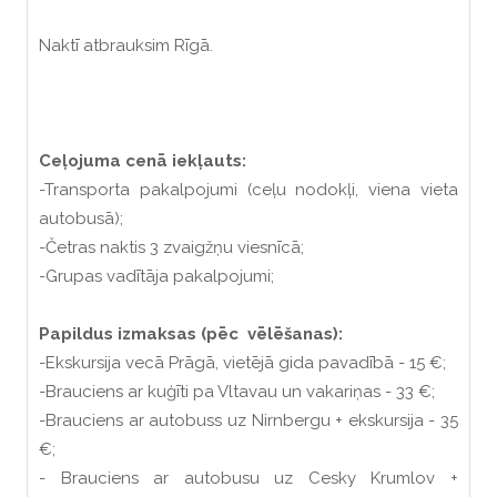
Naktī atbrauksim Rīgā.
Ceļojuma cenā iekļauts:
-Transporta pakalpojumi (ceļu nodokļi, viena vieta
autobusā);
-Četras naktis 3 zvaigžņu viesnīcā;
-Grupas vadītāja pakalpojumi;
Papildus izmaksas (pēc vēlēšanas):
-Ekskursija vecā Prāgā, vietējā gida pavadībā - 15
€
;
-Brauciens ar kuģīti pa Vltavau un vakariņas - 33 €;
-Brauciens ar autobuss uz Nirnbergu + ekskursija - 35
€;
- Brauciens ar autobusu uz Cesky Krumlov +