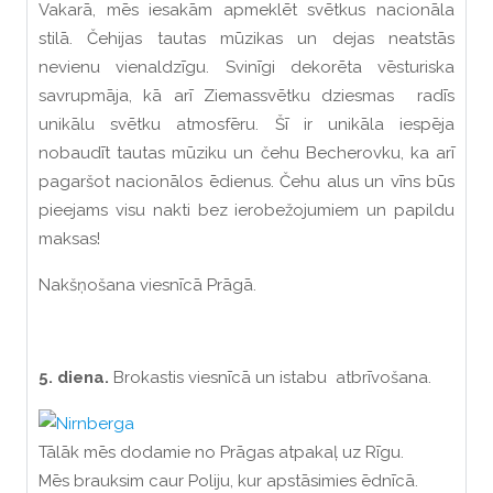
Vakarā, mēs iesakām apmeklēt svētkus nacionāla
stilā. Čehijas tautas mūzikas un dejas neatstās
nevienu vienaldzīgu. Svinīgi dekorēta vēsturiska
savrupmāja, kā arī Ziemassvētku dziesmas radīs
unikālu svētku atmosfēru. Šī ir unikāla iespēja
nobaudīt tautas mūziku un čehu Becherovku, ka arī
pagaršot nacionālos ēdienus. Čehu alus un vīns būs
pieejams visu nakti bez ierobežojumiem un papildu
maksas!
Nakšņošana viesnīcā Prāgā.
5. diena.
Brokastis viesnīcā un istabu atbrīvošana.
Tālāk mēs dodamie no Prāgas atpakaļ uz Rīgu.
Mēs brauksim caur Poliju, kur apstāsimies ēdnīcā.