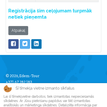
Reģistrācija šim ceļojumam turpmāk
netiek pieņemta
Atpakaļ
© 2026, Edem-Tour
+371 67 282 183
Šī tīmekļa vietne izmanto sīkfailus
info [] edemtour.lv
Lai šī tīmekļvietne darbotos, tiek izmantotas nepieciešamās
sīkdatnes. Ar Jūsu piekrišanu papildus var tikt izmantotas
Par Edem-Tour
analītiskās un mārketinga sīkdatnes. Detalizēta informācija par