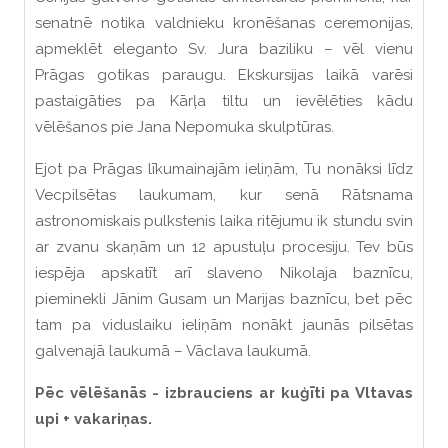
senatnē notika valdnieku kronēšanas ceremonijas,
apmeklēt eleganto Sv. Jura baziliku – vēl vienu
Prāgas gotikas paraugu. Ekskursijas laikā varēsi
pastaigāties pa Kārļa tiltu un ievēlēties kādu
vēlēšanos pie Jana Nepomuka skulptūras.
Ejot pa Prāgas līkumainajām ieliņām, Tu nonāksi līdz
Vecpilsētas laukumam, kur senā Rātsnama
astronomiskais pulkstenis laika ritējumu ik stundu svin
ar zvanu skaņām un 12 apustuļu procesiju. Tev būs
iespēja apskatīt arī slaveno Nikolaja baznīcu,
pieminekli Jānim Gusam un Marijas baznīcu, bet pēc
tam pa viduslaiku ieliņām nonākt jaunās pilsētas
galvenajā laukumā – Vāclava laukumā.
Pēc vēlēšanās - izbrauciens ar kuģīti pa Vltavas
upi + vakariņas.