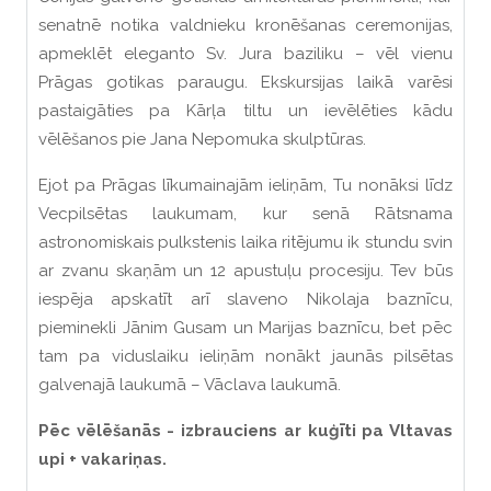
senatnē notika valdnieku kronēšanas ceremonijas,
apmeklēt eleganto Sv. Jura baziliku – vēl vienu
Prāgas gotikas paraugu. Ekskursijas laikā varēsi
pastaigāties pa Kārļa tiltu un ievēlēties kādu
vēlēšanos pie Jana Nepomuka skulptūras.
Ejot pa Prāgas līkumainajām ieliņām, Tu nonāksi līdz
Vecpilsētas laukumam, kur senā Rātsnama
astronomiskais pulkstenis laika ritējumu ik stundu svin
ar zvanu skaņām un 12 apustuļu procesiju. Tev būs
iespēja apskatīt arī slaveno Nikolaja baznīcu,
pieminekli Jānim Gusam un Marijas baznīcu, bet pēc
tam pa viduslaiku ieliņām nonākt jaunās pilsētas
galvenajā laukumā – Vāclava laukumā.
Pēc vēlēšanās - izbrauciens ar kuģīti pa Vltavas
upi + vakariņas.