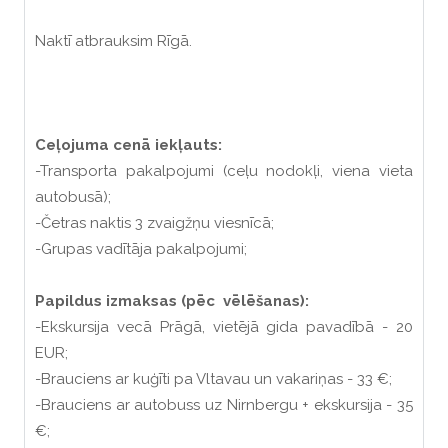
Naktī atbrauksim Rīgā.
Ceļojuma cenā iekļauts:
-Transporta pakalpojumi (ceļu nodokļi, viena vieta
autobusā);
-Četras naktis 3 zvaigžņu viesnīcā;
-Grupas vadītāja pakalpojumi;
Papildus izmaksas (pēc vēlēšanas):
-Ekskursija vecā Prāgā, vietējā gida pavadībā - 20
EUR;
-Brauciens ar kuģīti pa Vltavau un vakariņas - 33 €;
-Brauciens ar autobuss uz Nirnbergu + ekskursija - 35
€;