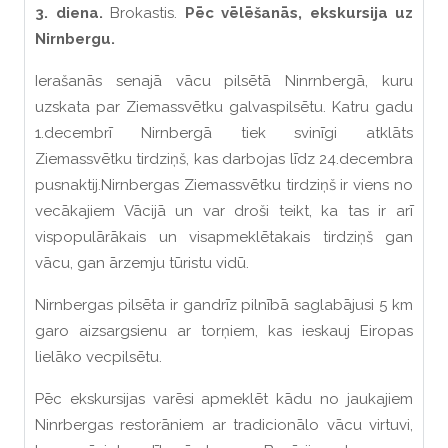
3. diena.
Brokastis.
Pēc vēlēšanās, ekskursija uz
Nirnbergu.
Ierašanās senajā vācu pilsētā Ninrnbergā, kuru
uzskata par Ziemassvētku galvaspilsētu. Katru gadu
1.decembrī Nirnbergā tiek svinīgi atklāts
Ziemassvētku tirdziņš, kas darbojas līdz 24.decembra
pusnaktij.Nirnbergas Ziemassvētku tirdziņš ir viens no
vecākajiem Vācijā un var droši teikt, ka tas ir arī
vispopulārākais un visapmeklētakais tirdziņš gan
vācu, gan ārzemju tūristu vidū.
Nirnbergas pilsēta ir gandrīz pilnībā saglabājusi 5 km
garo aizsargsienu ar torņiem, kas ieskauj Eiropas
lielāko vecpilsētu.
Pēc ekskursijas varēsi apmeklēt kādu no jaukajiem
Ninrbergas restorāniem ar tradicionālo vācu virtuvi,