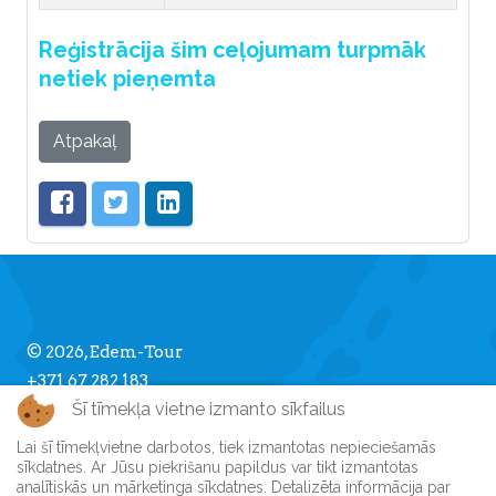
Reģistrācija šim ceļojumam turpmāk
netiek pieņemta
Atpakaļ
© 2026, Edem-Tour
+371 67 282 183
Šī tīmekļa vietne izmanto sīkfailus
info [] edemtour.lv
Lai šī tīmekļvietne darbotos, tiek izmantotas nepieciešamās
sīkdatnes. Ar Jūsu piekrišanu papildus var tikt izmantotas
Par Edem-Tour
analītiskās un mārketinga sīkdatnes. Detalizēta informācija par