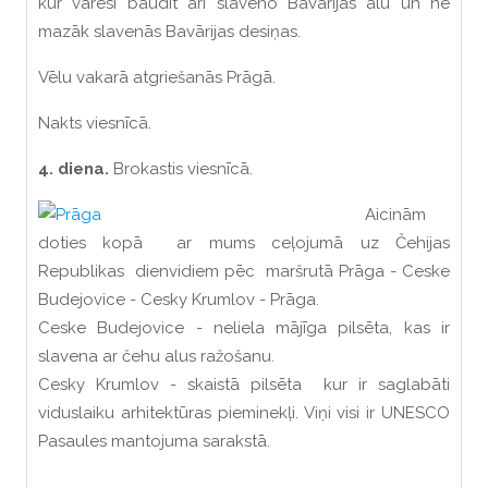
kur varēsi baudīt arī slaveno Bavārijas alu un ne
mazāk slavenās Bavārijas desiņas.
Vēlu vakarā atgriešanās Prāgā.
Nakts viesnīcā.
4. diena.
Brokastis viesnīcā.
Aicinām
doties kopā ar mums ceļojumā uz Čehijas
Republikas dienvidiem pēc maršrutā Prāga - Ceske
Budejovice - Cesky Krumlov - Prāga.
Ceske Budejovice - neliela mājīga pilsēta, kas ir
slavena ar čehu alus ražošanu.
Cesky Krumlov - skaistā pilsēta kur ir saglabāti
viduslaiku arhitektūras pieminekļi. Viņi visi ir UNESCO
Pasaules mantojuma sarakstā.