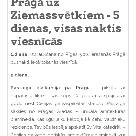
Prāgā uz
Ziemassvētkiem - 5
dienas, visas naktis
viesnīcās
1.diena.
Izbraukšana no Rīgas 5:00. Ierašanās Prāgā
pusnaktī. Iekārtošanās viesnīcā.
2.diena.
Pastaigu ekskursija pa Prāgu
– pilsētu ar
neparastu likteni, kas kopš 10. gadsimta spējusi ar
godu nest Čehijas galvaspilsētas statusu. Pastaiga
sāksies no Prāgas Gradas – unikāla arhitektūras
pieminekļa, kas ilgu laiku kalpoja kā čehu valdnieku
rezidence. Tev būs iespēja apskatīt Sv. Vita katedrāli –
Čehijas galveno gotiskās arhitektūras pieminekli, kur