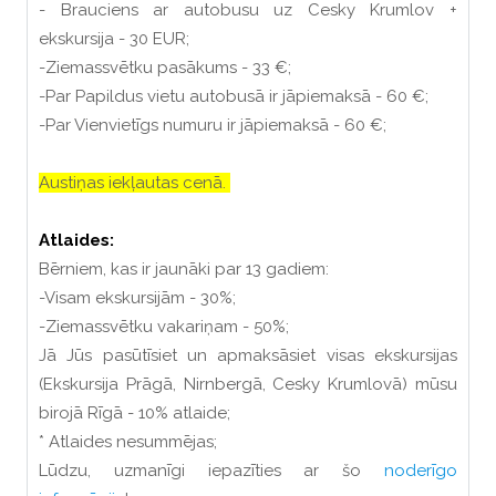
- Brauciens ar autobusu uz Cesky Krumlov +
ekskursija - 30 EUR;
-Ziemassvētku pasākums - 33 €;
-Par Papildus vietu autobusā ir jāpiemaksā - 60 €;
-Par Vienvietīgs numuru ir jāpiemaksā - 60 €;
Austiņas iekļautas cenā.
Atlaides:
Bērniem, kas ir jaunāki par 13 gadiem:
-Visam ekskursijām - 30%;
-Ziemassvētku vakariņam - 50%;
Jā Jūs pasūtīsiet un apmaksāsiet visas ekskursijas
(Ekskursija Prāgā, Nirnbergā, Cesky Krumlovā) mūsu
birojā Rīgā - 10% atlaide;
* Atlaides nesummējas;
Lūdzu, uzmanīgi iepazīties ar šo
noderīgo