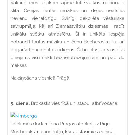
Vakarā, mēs iesakām apmeklēt svētkus nacionāla
stilā. Čehijas tautas mūzikas un dejas neatstās
nevienu vienaldzīgu. Svinīgi dekorēta vēsturiska
savrupmāja, kā arī Ziemassvētku dziesmas radīs
unikālu svētku atmosfēru. Šī ir unikāla iespēja
nobaudīt tautas mūziku un čehu Becherovku, ka arī
pagaršot nacionālos ēdienus. Čehu alus un vīns būs
pieejams visu nakti bez ierobežojumiem un papildu
maksas!
Nakšņošana viesnīcā Prāgā.
5. diena.
Brokastis viesnīcā un istabu atbrīvošana.
Tālāk mēs dodamie no Prāgas atpakaļ uz Rīgu.
Mēs brauksim caur Poliju, kur apstāsimies ēdnīcā.