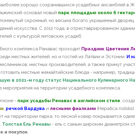
 наиболее хорошо сохранившихся усадебных ансамблей в Же
ельжинский основал новый
парк площадью около 6 гектаро
помянутый скромный, но весьма богато украшенный дворец
ений искусства. С 2012 года, в отреставрированном здании
телей с культурой литовских усадеб.
ебного комплекса Ранавас проходит
Праздник Цветения Л
реди местных жителей, но и гостей из Латвии и Эстонии.
И н
есленников, местных производителей, а также примут участ
а готовить местные жемайтийские блюда - например, тради
шую в 2021-м году статус Нацинального Кулинарного Н
ие мероприятия на территории усадебного комплекса.
гионе -
парк усадьбы Ренавас в английском стиле
, созд
ми
,
речкой Вардува
и
лесными фиалками
(Hepatica nobilis)
тут на территории парка, то лесной ковер покрывается одея
,
Толстая Ель Ренавы
- ель с самым широким диаметром ст
к и покупок
.