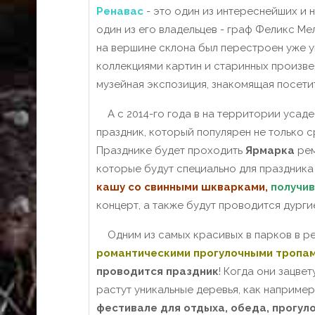
Ренавас
- это один из интереснейших и
один из его владельцев - граф Феликс М
на вершине склона был перестроен уже у
коллекциями картин и старинных произвед
музейная экспозиция, знакомящая посети
А с 2014-го года в на территории усад
праздник, который популярен не только с
Празднике будет проходить
Ярмарка
рем
которые будут специально для праздник
кашу со свинными шкварками,
получив
концерт, а также будут проводится дург
Одним из самых красивых в парков в ре
романтическими прогулочными тропа
проводится праздник
! Когда они зацве
растут уникальные деревья, как например
фестивале для отдыха, обеда, прогуло