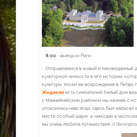
8:00
- выезд из Риги.
Отправляемся в новый и неизведанный д
культурной личности в его истории, кот
культуры эпохи ее возрождения в Литве, 
Жидикяй
есть симпатичнй белый дом вна
с Мажейкяйским районом мы начнем с ист
упокоилась навсегда, здесь был написал
месте особый шарм, а чемодан в экспозиц
мы очень любила путешествия =) Экскурси