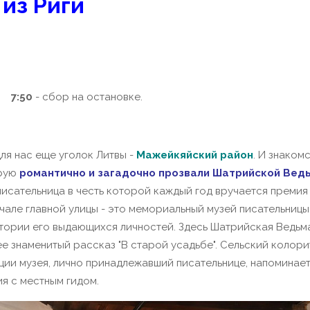
из Риги
7:50
- сбор на остановке.
ля нас еще уголок Литвы -
Мажейкяйский район
. И знаком
орую
романтично и загадочно прозвали Шатрийской Вед
писательница в честь которой каждый год вручается премия
чале главной улицы - это мемориальный музей писательницы
ории его выдающихся личностей. Здесь Шатрийская Ведьма 
 ее знаменитый рассказ "В старой усадьбе". Сельский колор
ии музея, лично принадлежавший писательнице, напоминает 
я с местным гидом.