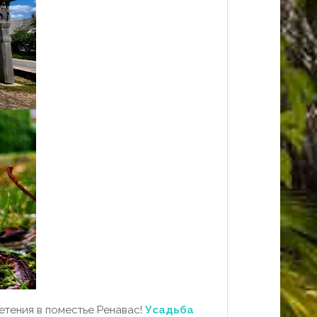
етения в поместье Ренавас!
Усадьба