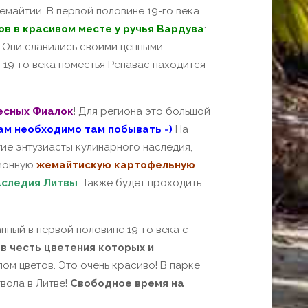
майтии. В первой половине 19-го века
в в красивом месте у ручья Вардува
:
. Они славились своими ценными
 19-го века поместья Ренавас находится
есных Фиалок
! Для региона это большой
ам необходимо там побывать =)
На
ие энтузиасты кулинарного наследия,
ционную
жемайтискую картофельную
аследия Литвы
. Также будет проходить
анный в первой половине 19-го века с
в честь цветения которых и
лом цветов. Это очень красиво! В парке
вола в Литве!
Свободное время на