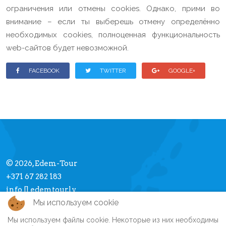
ограничения или отмены cookies. Однако, прими во
внимание – если ты выберешь отмену определённо
необходимых cookies, полноценная функциональность
web-сайтов будет невозможной.
FACEBOOK
TWITTER
GOOGLE+
© 2026, Edem-Tour
+371 67 282 183
info [] edemtour.lv
Мы используем cookie
Мы используем файлы cookie. Некоторые из них необходимы
Про Edem-Tour