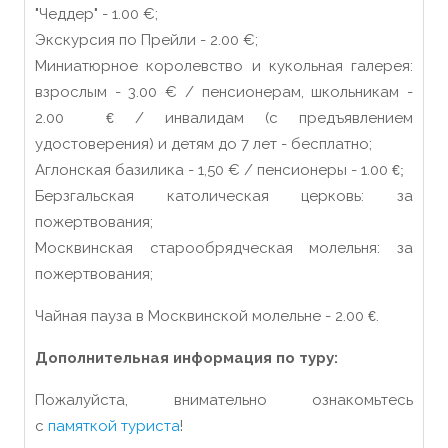
"Чеддер" - 1.00
€
;
Экскурсия по Прейли - 2.00
€
;
Миниатюрное королевство и кукольная галерея:
взрослым - 3.00
€ / пенсионерам, школьникам -
2.00
/ инвалидам (с предъявлением
€
удостоверения) и детям до 7 лет - бесплатно;
Аглонская базилика - 1,50
€ / пенсионеры - 1.00
€;
Берзгальская католическая церковь: за
пожертвования;
Москвинская старообрядческая молельня: за
пожертвования;
Чайная пауза в Москвинской молельне - 2.00
.
€
Дополнительная информация по туру:
Пожалуйста, внимательно ознакомьтесь
с
памяткой туриста
!