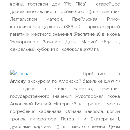
войны, гостевой дом "Pie Pliča" - старейшее
деревянное здание в Прейли (сер. 19 в.), памятник
Латгальской матери, Прейльская Римо-
католическая церковь (1886 г.) - архитектурный
памятник местного значения (Распятие 18 в, икона
"Непорочное Зачатие Девы Марии" 1842 г.,
сакральный кубок 19 в., колокола 1938 г.).
Прибытие в
Аглону
, экскурсия по Аглонской базилике (1793 г.)
- шедевр в стиле Барокко, памятник
государственного значения (Чудотворная Икона
Аглонской Божьей Матери 16 в., крипта - место
погребения кардинала Юлиана Вайвода, копии
тронов императора Петра I и Екатерины I,
духовные картины 19 в.), место явления Девы