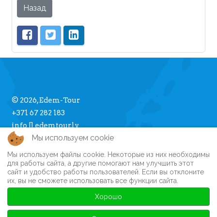
Назад
© 2026, Edem-Tour
+371 67 282 183
info [] edemtour.lv
Мы используем cookie
Мы используем файлы cookie. Некоторые из них необходимы
Про Edem-Tour
для работы сайта, а другие помогают нам улучшить этот
сайт и удобство работы пользователей. Если вы отклоните
Памятка туристу
их, вы не сможете использовать все функции сайта.
Личный кабинет
Часто задаваемые вопросы
Хорошо
Регистрация на сайте
Автобусные туры