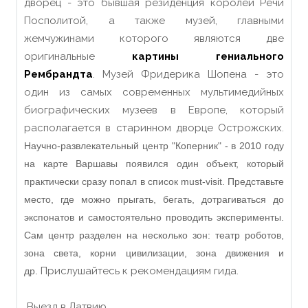
дворец - это бывшая резиденция королей Речи
Посполитой, а также музей, главными
жемчужинами которого являются две
оригинальные
картины гениального
Рембрандта
. Музей Фридерика Шопена - это
один из самых современных мультимедийных
биографических музеев в Европе, который
располагается в старинном дворце Острожских.
Научно-развлекательный центр "Коперник" - в 2010 году
на карте Варшавы появился один объект, который
практически сразу попал в список must-visit. Представьте
место, где можно прыгать, бегать, дотрагиваться до
экспонатов и самостоятельно проводить эксперименты.
Сам центр разделен на несколько зон: театр роботов,
зона света, корни цивилизации, зона движения и
Прислушайтесь к рекомендациям гида.
др.
Выезд в Латвию.