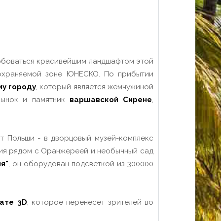
олюбоваться красивейшим ландшафтом этой
 охраняемой зоне ЮНЕСКО. По прибытии
у городу
, который является жемчужиной
рынок и памятник
варшавской Сирене
,
ст Польши - в дворцовый музей-комплекс
ция рядом с Оранжереей и необычный сад
я"
, он оборудован подсветкой из 300000
ате 3D
, которое перенесет зрителей во