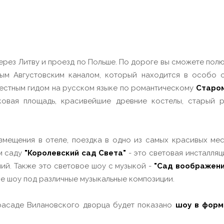
зд через Литву и проезд по Польше. По дороге вы сможете п
тым Августовским каналом, который находится в особо
естным гидом на русском языке по романтическому
Старом
ковая площадь, красивейшие древние костелы, старый 
змещения в отеле, поездка в одно из самых красивых ме
м саду
"Королевский сад Света"
- это световая инсталля
ий. Также это световое шоу с музыкой -
"Сад воображени
ое шоу под различные музыкальные композиции.
фасаде Вилановского дворца будет показано
шоу в форм
.