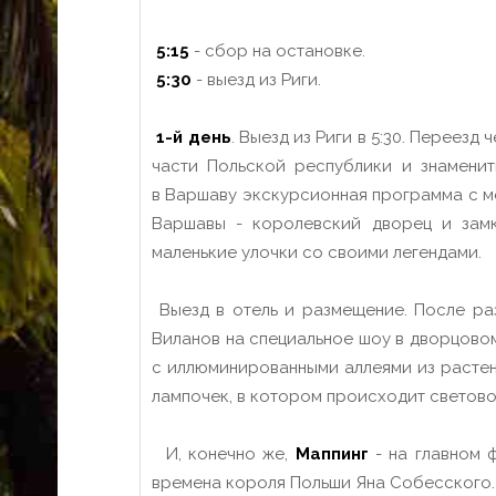
5:15
- сбор на остановке.
5:30
- выезд из Риги.
1-й день
. Выезд из Риги в 5:30. Перее
части Польской республики и знамени
в Варшаву экскурсионная программа с м
Варшавы - королевский дворец и зам
маленькие улочки со своими легендами.
Выезд в отель и размещение. После ра
Виланов на специальное шоу в дворцово
с иллюминированными аллеями из растен
лампочек, в котором происходит светов
И, конечно же,
Маппинг
- на главном 
времена короля Польши Яна Собесского