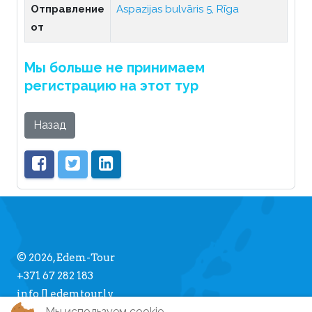
Отправление
Aspazijas bulvāris 5, Rīga
от
Мы больше не принимаем
регистрацию на этот тур
Назад
© 2026, Edem-Tour
+371 67 282 183
info [] edemtour.lv
Мы используем cookie