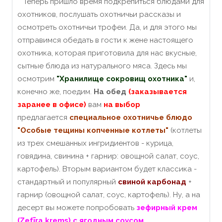
Теперь пришло время подкрепиться блюдами для
охотников, послушать охотничьи рассказы и
осмотреть охотничьи трофеи. Да, и для этого мы
отправимся обедать в гости к жене настоящего
охотника, которая приготовила для нас вкусные,
сытные блюда из натурального мяса. Здесь мы
осмотрим
"Хранилище сокровищ охотника"
и,
конечно же, поедим.
На обед
(заказывается
заранее в офисе)
вам
на выбор
предлагается
специальное охотничье блюдо
"Особые тещины копченные котлеты"
(котлеты
из трех смешанных ингридиентов - курица,
говядина, свинина + гарнир: овощной салат, соус,
картофель). Вторым вариантом будет классика -
стандартный и популярный
свиной карбонад
+
гарнир (овощной салат, соус, картофель). Ну, а на
десерт вы можете попробовать
зефирный крем
(Zefīra krems) с ягодным соусом
.