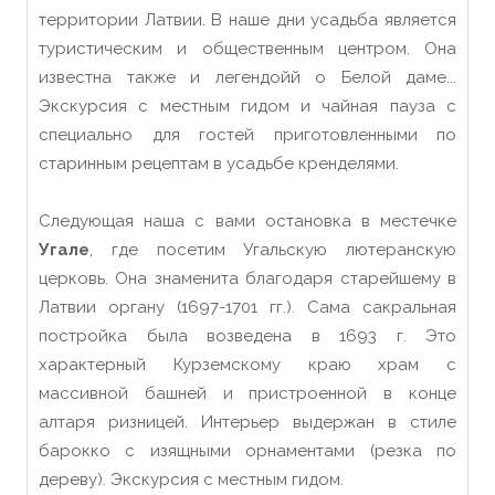
территории Латвии. В наше дни усадьба является
туристическим и общественным центром. Она
известна также и легендойй о Белой даме...
Экскурсия с местным гидом и чайная пауза с
специально для гостей приготовленными по
старинным рецептам в усадьбе кренделями.
Следующая наша с вами остановка в местечке
Угале
, где посетим Угальскую лютеранскую
церковь. Она знаменита благодаря старейшему в
Латвии органу (1697-1701 гг.). Сама сакральная
постройка была возведена в 1693 г. Это
характерный Курземскому краю храм с
массивной башней и пристроенной в конце
алтаря ризницей. Интерьер выдержан в стиле
барокко с изящными орнаментами (резка по
дереву). Экскурсия с местным гидом.