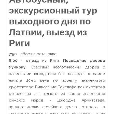
экскурсионный тур
выходного дня по
Латвии, выезд из
Риги
7:50
- сбор на остановке.
8:00 - выезд из Риги
.
Посещение дворца
Яунмоку.
Красивый неоготический дворец с
элементами югендстиля был возведен в самом
начале 20-го века по проекту знаменитого
архитектора Вильгельма Бокслафа как охотничья
резиденция для одного из самых знаменитых
рижских мэров - Джорджа Армитстеда,
представителям семейного древа которого во
дворце отведена специальная экспозиция, а на