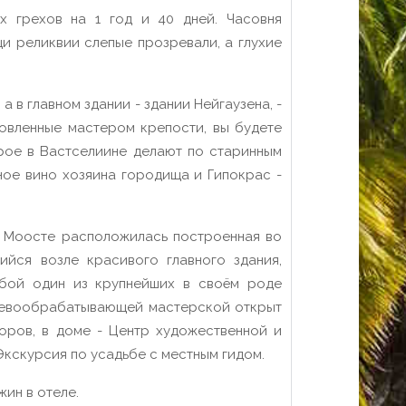
х грехов на 1 год и 40 дней. Часовня
и реликвии слепые прозревали, а глухие
а в главном здании - здании Нейгаузена, -
отовленные мастером крепости, вы будете
орое в Вастселиине делают по старинным
ное вино хозяина городища и Гипокрас -
а Моосте расположилась построенная во
ийся возле красивого главного здания,
обой один из крупнейших в своём роде
еревообрабатывающей мастерской открыт
оров, в доме - Центр художественной и
Экскурсия по усадьбе с местным гидом.
Ужин в отеле.