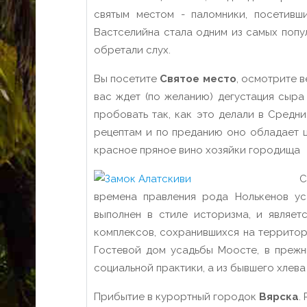
святым местом - паломники, посетивш
Вастселийна стала одним из самых попу
обретали слух.
Вы посетите
Святое место
, осмотрите в
вас ждет (по желанию) дегустация сыра 
пробовать так, как это делали в Средн
рецептам и по преданию оно обладает ц
красное пряное вино хозяйки городища
С
времена правления рода Нолькенов уса
выполнен в стиле историзма, и являе
комплексов, сохранившихся на террито
Гостевой дом усадьбы Моосте, в прежн
социальной практики, а из бывшего хлева
Прибытие в курортный городок
Вярска
.