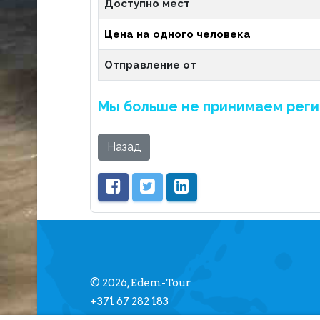
Доступно мест
Цена на одного человека
Отправление от
Мы больше не принимаем реги
Назад
© 2026, Edem-Tour
+371 67 282 183
info [] edemtour.lv