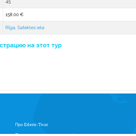
45
158.00 €
Rīga, Satekles iela
страцию на этот тур
Про Edem-Tour
Памятка туристу