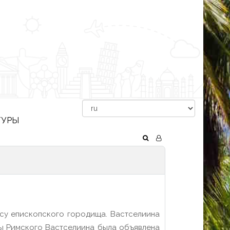
ТУРЫ
ксу епископского городища. Вастселиина
апы Римского Вaстселиина была объявлена