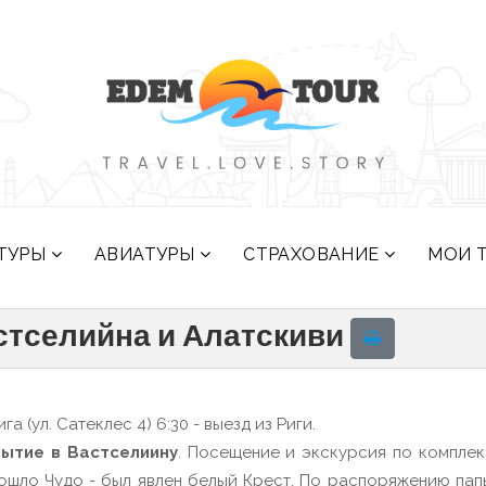
ТУРЫ
АВИАТУРЫ
СТРАХОВАНИЕ
МОИ 
стселийна и Алатскиви
га (ул. Сатеклес 4) 6:30 - выезд из Риги.
ытие в Вастселиину
. Посещение и экскурсия по компле
изошло Чудо - был явлен белый Крест. По распоряжению п