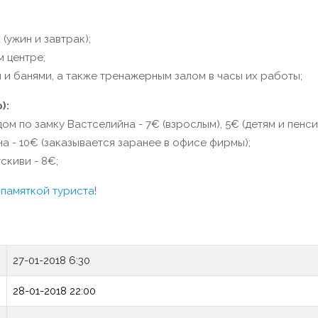
(ужин и завтрак);
 центре;
и банями, а также тренажерным залом в часы их работы;
):
ом по замку Вастселийна - 7€ (взрослым), 5€ (детям и пенс
а - 10€ (заказывается заранее в офисе фирмы);
скиви - 8€;
с
памяткой туриста
!
27-01-2018 6:30
28-01-2018 22:00