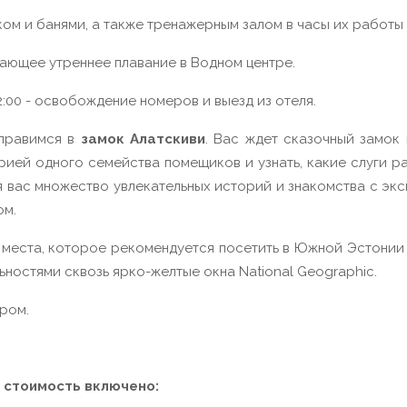
ом и банями, а также тренажерным залом в часы их работы
жающее утреннее плавание в Водном центре.
2:00 - освобождение номеров и выезд из отеля.
тправимся в
замок Алатскиви
. Вас ждет сказочный замок 
ией одного семейства помещиков и узнать, какие слуги раб
ля вас множество увлекательных историй и знакомства с эк
ом.
о места, которое рекомендуется посетить в Южной Эстонии 
ностями сквозь ярко-желтые окна National Geographic.
ером.
 стоимость включено: