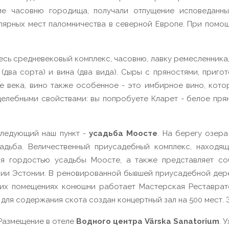
ие часовню городища, получали отпущение исповеданны
лярных мест паломничества в северной Европе. При помощ
есь средневековый комплекс, часовню, лавку ремесленника, 
(два сорта) и вина (два вида). Сыры с пряностями, приг
ие века, вино также особенное - это имбирное вино, кот
елебными свойствами: вы попробуете Кларет - белое пря
ледующий наш пункт -
усадьба Моосте
. На берегу озер
дьба. Величественный приусадебный комплекс, находящ
тся гордостью усадьбы Моосте, а также представляет с
рии Эстонии. В реновированной бывшей приусадебной д
их помещениях конюшни работает Мастерская Реставрат
 для содержания скота создан концертный зал на 500 мест. 
 Размещение в отеле
Водного центра Värska Sanatorium
. 