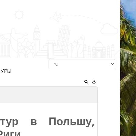
ТУРЫ
тур в Польшу,
Риги