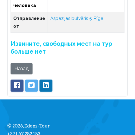
человека
Отправление
Aspazijas bulvāris 5, Rīga
от
Извините, свободных мест на тур
больше нет
Назад
© 2026, Edem-Tour
+371 67 282 183