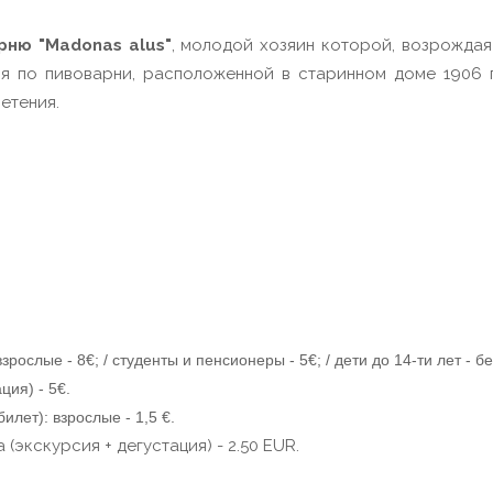
рню "Madonas alus"
, молодой хозяин которой, возрождая
ия по пивоварни, расположенной в старинном доме 1906 г
етения.
ослые - 8€; / студенты и пенсионеры - 5€; / дети до 14-ти лет - б
ция) - 5€.
илет): взрослые - 1,5 €.
экскурсия + дегустация) - 2.50 EUR.