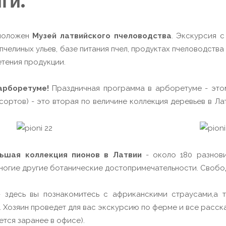
ги.
сположен
Музей латвийского пчеловодства
. Экскурсия 
челиных ульев, базе питания пчел, продуктах пчеловодства
тения продукции.
арборетуме!
Праздничная программа в арборетуме - этом
(сортов) - это вторая по величине коллекция деревьев в Ла
ьшая коллекция пионов в Латвии
- около 180 разнов
ногие другие ботанические достопримечательности. Свобо
 здесь вы познакомитесь c африканскими страусами,а т
Хозяин проведет для вас экскурсию по ферме и все расска
ется заранее в офисе).