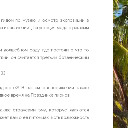
с гидом по музею и осмотр экспозиции в
 и их значении. Дегустация меда с ржаным
 волшебном саду, где постоянно что-то
твии, он считается третьим ботаническим
идностей! В вашем распоряжении также
дное время на Празднике пионов.
акже страусами эму, которуе являются
жет вам о ее питомцах. Есть возможность