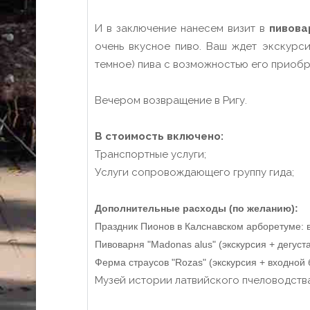
И в заключение нанесем визит в
пивова
очень вкусное пиво. Ваш ждет экскурс
темное) пива с возможностью его приобр
Вечером возвращение в Ригу.
В стоимость включено:
Транспортные услуги;
Услуги сопровождающего группу гида;
Дополнительные расходы (по желанию):
Праздник Пионов в Калснавском арборетуме: взр
Пивоварня "Madonas alus" (экскурсия + дегуста
Ферма страусов "Rozas" (экскурсия + входной б
Музей истории латвийского пчеловодства (