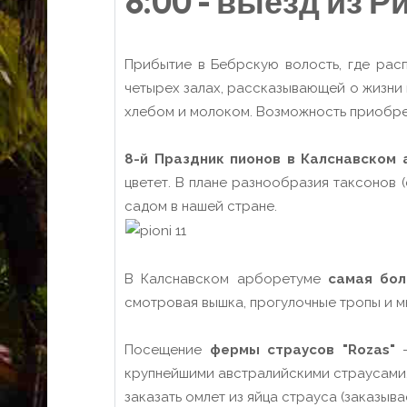
8
:00
- выезд из Ри
Прибытие в Бебрскую волость, где ра
четырех залах, рассказывающей о жизни п
хлебом и молоком. Возможность приобре
8-й Праздник пионов в Калснавском 
цветет. В плане разнообразия таксонов 
садом в нашей стране.
В Калснавском арборетуме
самая бол
смотровая вышка, прогулочные тропы и м
Посещение
фермы страусов "Rozas"
-
крупнейшими австралийскими страусами. 
заказать омлет из яйца страуса (заказыва