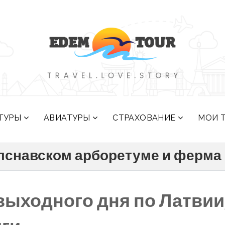
ТУРЫ
АВИАТУРЫ
СТРАХОВАНИЕ
МОИ 
алснавском арборетуме и ферма
выходного дня по Латвии