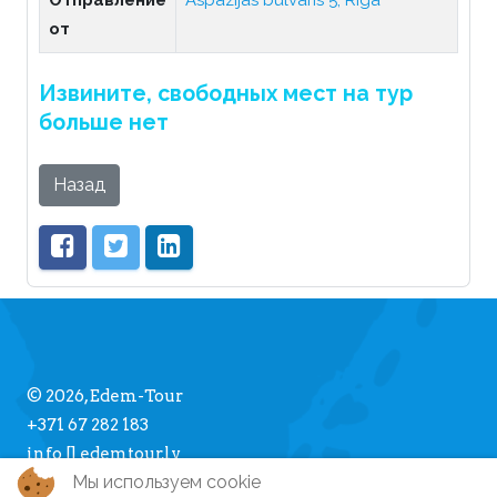
Отправление
Aspazijas bulvāris 5, Rīga
от
Извините, свободных мест на тур
больше нет
Назад
© 2026, Edem-Tour
+371 67 282 183
info [] edemtour.lv
Мы используем cookie