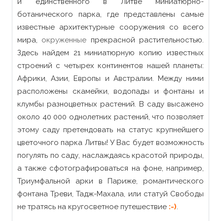
и единственного в Литве миниатюрно-
ботанического парка, где представлены самые
известные архитектурные сооружения со всего
мира,
окруженные
прекрасной растительностью.
Здесь найдем 21 миниатюрную копию известных
строений с четырех континентов нашей планеты:
Африки, Азии, Европы и Австралии. Между ними
расположены скамейки, водопады и фонтаны и
клумбы разноцветных растений. В саду высажено
около 40 000 однолетних растений, что позволяет
этому саду претендовать на статус крупнейшего
цветочного парка Литвы! У Вас будет возможность
погулять по саду, наслаждаясь красотой природы,
а также сфотографироваться на фоне, например,
Триумфальной арки в Париже, романтического
фонтана Треви, Тадж-Махала, или статуй Свободы
не тратясь на кругосветное путешествие
:-)
.