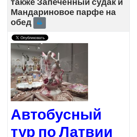
также Запеченный судак и
Мандариновое парфе на
обед
Автобусный
тур по Латвии