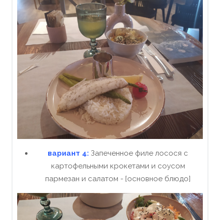
вариант 4:
Запеченное филе лосося с
картофельными крокетами и соусом
пармезан и салатом - [основное блюдо]