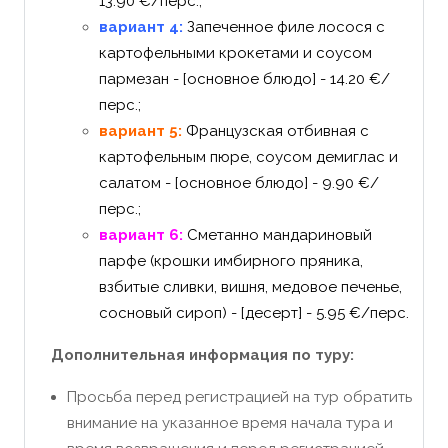
13.90 €/перс.;
вариант 4:
Запеченное филе лосося с
картофельными крокетами и соусом
пармезан - [основное блюдо] - 14.20 €/
перс.;
вариант 5:
Французская отбивная с
картофельным пюре, соусом демиглас и
салатом - [основное блюдо]
- 9.90 €/
перс.;
вариант 6:
Сметанно мандариновый
парфе (крошки имбирного пряника,
взбитые сливки, вишня, медовое печенье,
сосновый сироп) - [десерт] - 5.95 €/перс.
Дополнительная информация по туру:
Просьба перед регистрацией на тур обратить
внимание на указанное время начала тура и