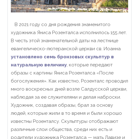
В 2021 году со дня рождения знаменитого
художника Яниса Розенталса исполнилось 155 лет.
В честь этой знаменательной даты на лестнице
евангелическо-лютеранской церкви св. Иоанна
установлено семь бронзовых скульптур в
натуральную величину
, которые передают
образы с картины Яниса Розенталса «После
богослужения». Как известно, Розенталс проводил
много воскресных дней возле Салдусской церкви,
наблюдая за ее служителями и делая наброски.
Художник, создавая образы, брал за основу
людей, которые жили в то время и были хорошо
известны Розенталсу. Скульптуры отображают
различные слои общества, среди них есть и
родители художника Розенталса — мать Лавизе и