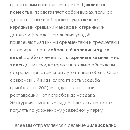
просторным природным парком,
Дикльское
поместье
, представляет собой выразительное
здание в стиле необарокко, украшенное
нарядными крышами мансард и старинными
деталями фасада. Помещения усадьбы
привлекают изящными орнаментами и предметами
интерьера - есть
мебель 1-й половины 19-го
века
! Особо выделяются
старинные камины - их
здесь 7!
- и печи, которые тщательно обновлены,
сохранив при этом свой аутентичный облик. Свой
современный вид и элегантность усадьба
приобрела в 2003-м году после полной
реставрации - от погребов до чердака.
Экскурсия с местным гидом. Также вы сможете
погулять по ухоженному усадебному парку.
Далее мы отправляемся в селение
Зилайскалнс
.