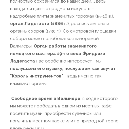
полностью сохранился до наших дней. Здесь
находятся ценные предметы искусств −
надгробные плиты знаменитых горожан (15−16 в.),
орган Ладегаста (1886 г.)
, роспись амвона и
органных хоров (1730 г.). Со смотровой площадки
собора можно полюбоваться панорамой
Валмиеры.
Орган работы знаменитого
немецкого мастера 19-го века Фридриха
Ладегаста
нас особенно интересует - мы
послушаем его музыку, послушаем как звучит
"Король инструментов"
- ведь именно так
называют органы!
Свободное время в Валмиере
, в ходе которого
мы можете пообедать в одном из местных кафе,
посетить музей, приобрести сувениры или
погулять в местном парке или по природной тропе
вдоль реки Гауи..