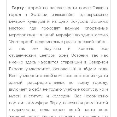
Тарту
, второй по населенности после Таллина
город в Эстонии, являющийся одновременно
центром культуры и изящных искусств Эстонии,
местом, где проходят важные спортивные
мероприятия - лыжный марафон (входит в серию
Wordloppet), велосипедные ралли, осенний забег,-
а так же научным и, конечно же,
студенческим
центром
всей Эстонии, так как
именно здесь находится старейший в Северной
Европе университет, основанный в 1632-м году.
Весь университетский комплекс состоит из 150-ти
зданий, рассредоточенных по всему городу,
включает в себя не только учебные корпуса, но и
музеи, институты и колледжи. Вас несомненно
поразит атмосфера Тарту, навеянная романтикой
студенчества, ведь около пятой части всех
жителей этого милого городка - студенты из