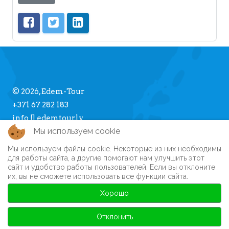
© 2026, Edem-Tour
+371 67 282 183
info [] edemtour.lv
Мы используем cookie
Мы используем файлы cookie. Некоторые из них необходимы
Про Edem-Tour
для работы сайта, а другие помогают нам улучшить этот
сайт и удобство работы пользователей. Если вы отклоните
Памятка туристу
их, вы не сможете использовать все функции сайта.
Личный кабинет
Часто задаваемые вопросы
Хорошо
Регистрация на сайте
Автобусные туры
Отклонить