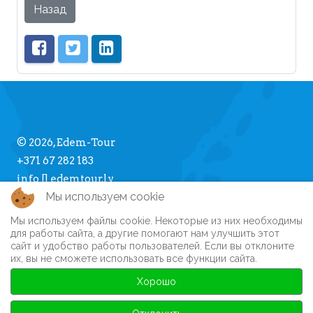
Назад
© 2026, Edem-Tour
+371 67 282 183
info [] edemtour.lv
Мы используем cookie
Мы используем файлы cookie. Некоторые из них необходимы
Про Edem-Tour
для работы сайта, а другие помогают нам улучшить этот
сайт и удобство работы пользователей. Если вы отклоните
Памятка туристу
их, вы не сможете использовать все функции сайта.
Личный кабинет
Часто задаваемые вопросы
Хорошо
Регистрация на сайте
Автобусные туры