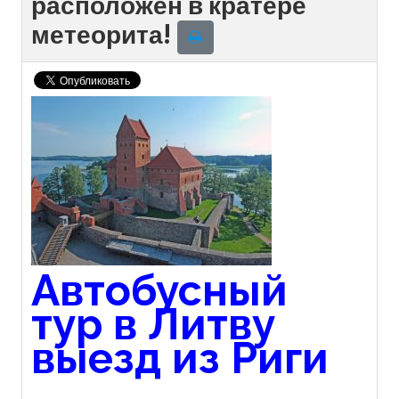
расположен в кратере
метеорита!
Автобусный
тур в Литву
выезд из Риги