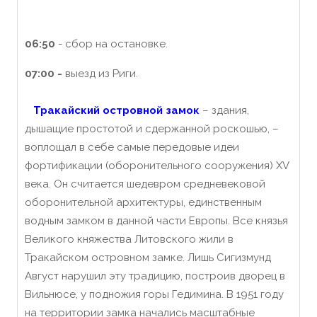
06:50
- сбор на остановке.
07:00 -
выезд из Риги.
Тракайский островной замок
– здания,
дышащие простотой и сдержанной роскошью, –
воплощал в себе самые передовые идеи
фортификации (оборонительного сооружения) XV
века.
Он считается шедевром средневековой
оборонительной архитектуры, единственным
водным замком в данной части Европы.
Все князья
Великого княжества Литовского жили в
Тракайском островном замке.
Лишь Сигизмунд
Август нарушил эту традицию, построив дворец в
Вильнюсе, у подножия горы Гедимина.
В 1951 году
на территории замка начались масштабные