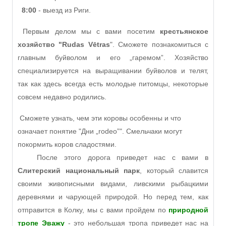
8:00
- выезд из Риги.
Первым делом мы с вами посетим
крестьянское
хозяйство "Rudas Vētras
". Сможете познакомиться с
главным буйволом и его „гаремом”. Хозяйство
специализируется на выращивании буйволов и телят,
так как здесь всегда есть молодые питомцы, некоторые
совсем недавно родились.
Сможете узнать, чем эти коровы особенны и что
означает понятие "Дни „rodeo”". Смельчаки могут
покормить коров сладостями.
После этого дорога приведет нас с вами в
Слитерский национальный парк
, который славится
своими живописными видами, ливскими рыбацкими
деревнями и чарующей природой. Но перед тем, как
отправится в Колку, мы с вами пройдем по
природной
тропе Эважу
- это небольшая тропа приведет нас на