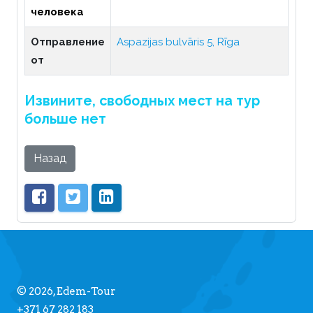
человека
Отправление
Aspazijas bulvāris 5, Rīga
от
Извините, свободных мест на тур
больше нет
Назад
© 2026, Edem-Tour
+371 67 282 183