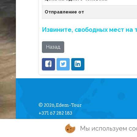
Отправление от
Извините, свободных мест на 
Назад
© 2026, Edem-Tour
+371 67 282 183
info [] edemtour.lv
Мы используем co