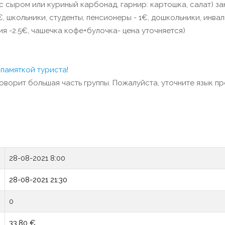
ь с сыром или куриный карбонад, гарнир: картошка, салат) з
 школьники, студенты, пенсионеры - 1€, дошкольники, инвал
я -2.5€, чашечка кофе+булочка- цена уточняется)
с
памяткой туриста
!
говорит большая часть группы. Пожалуйста, уточните язык п
28-08-2021 8:00
28-08-2021 21:30
0
33.80 €