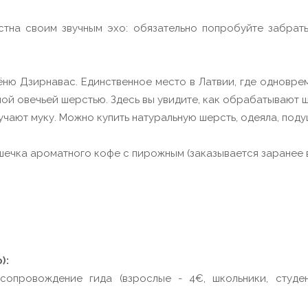
стна своим звучным эхо: обязательно попробуйте забрат
ню Дзирнавас. Единственное место в Латвии, где одновре
ной овечьей шерстью. Здесь вы увидите, как обрабатывают ш
олучают муку. Можно купить натуральную шерсть, одеяла, поду
шечка ароматного кофе с пирожным (заказывается заранее 
):
опровождение гида (взрослые - 4€, школьники, студен