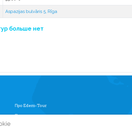
Aspazijas bulvāris 5, Rīga
тур больше нет
Про Edem-Tour
Памятка туристу
Личный кабинет
okie
Часто задаваемые вопросы
Регистрация на са