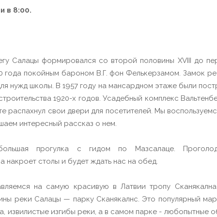
и в 8:00.
гу Салацы формировался со второй половины XVIII до пер
0 года покойным бароном В.Г. фон Фелькерзамом. Замок ре
для нужд школы. В 1957 году на мансардном этаже были пос
строительства 1920-х годов. Усадебный комплекс Вальтенбе
ирте распахнул свои двери для посетителей. Мы воспользуе
шаем интересный рассказ о нем.
большая прогулка с гидом по Мазсалаце. Проголо
а накроет столы и будет ждать нас на обед.
ляемся на самую красивую в Латвии тропу Сканякална 
ины реки Салацы — парку Сканякалнс. Это популярный мар
, извилистые изгибы реки, а в самом парке - любопытные 