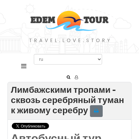
Лимбажскими тропами -
сквозь серебряный туман
к живому серебру
Автобусный тур