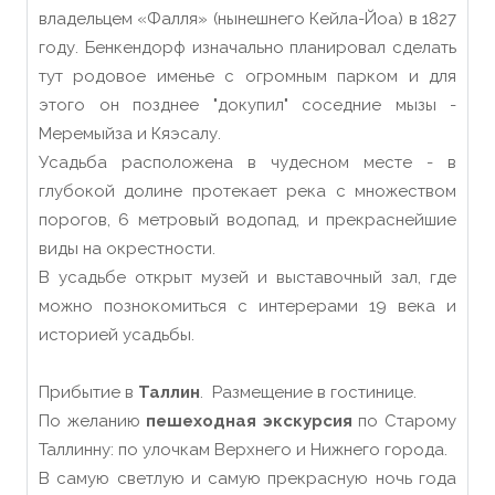
владельцем «Фалля» (нынешнего Кейла-Йоа) в 1827
году. Бенкендорф изначально планировал сделать
тут родовое именье с огромным парком и для
этого он позднее "докупил" соседние мызы -
Меремыйза и Кяэсалу.
Усадьба расположена в чудесном месте - в
глубокой долине протекает река с множеством
порогов, 6 метровый водопад, и прекраснейшие
виды на окрестности.
В усадьбе открыт музей и выставочный зал, где
можно познокомиться с интерерами 19 века и
историей усадьбы.
Прибытие в
Таллин
. Размещение в гостинице.
По желанию
пешеходная экскурсия
по Старому
Таллинну: по улочкам Верхнего и Нижнего города.
В самую светлую и самую прекрасную ночь года