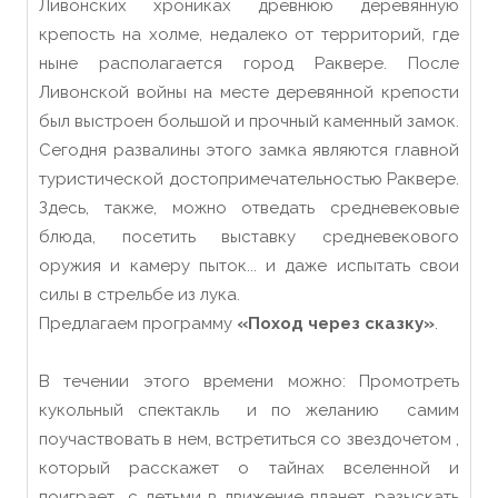
Ливонских хрониках древнюю деревянную
крепость на холме, недалеко от территорий, где
ныне располагается город Раквере. После
Ливонской войны на месте деревянной крепости
был выстроен большой и прочный каменный замок.
Сегодня развалины этого замка являются главной
туристической достопримечательностью Раквере.
Здесь, также, можно отведать средневековые
блюда, посетить выставку средневекового
оружия и камеру пыток... и даже испытать свои
силы в стрельбе из лука.
Предлагаем программу
«Поход через сказку»
.
В течении этого времени можно: Промотреть
кукольный спектакль и по желанию самим
поучаствовать в нем, встретиться со звездочетом ,
который расскажет о тайнах вселенной и
поиграет с детьми в движение планет, разыскать