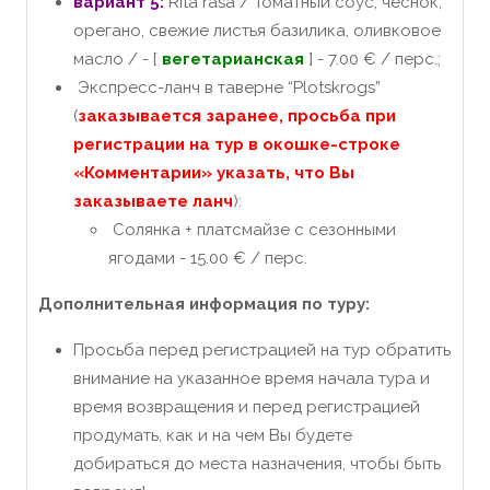
вариант 5:
Rīta rasa / Томатный соус, чеснок,
орегано, свежие листья базилика, оливковое
масло / - [
вегетарианская
] - 7.00 € / перс.;
Экспресс-ланч в таверне “Plotskrogs”
(
заказывается заранее, просьба при
регистрации на тур в окошке-строке
«Комментарии» указать, что Вы
заказываете ланч
):
Солянка + платсмайзе с сезонными
ягодами - 15.00 € / перс.
Дополнительная информация по туру:
Просьба перед регистрацией на тур обратить
внимание на указанное время начала тура и
время возвращения и перед регистрацией
продумать, как и на чем Вы будете
добираться до места назначения, чтобы быть