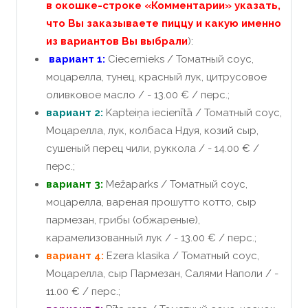
в окошке-строке «Комментарии» указать,
что Вы заказываете пиццу и какую именно
из вариантов Вы выбрали
):
вариант 1:
Ciecernieks / Томатный соус,
моцарелла, тунец, красный лук, цитрусовое
оливковое масло / - 13.00 € / перс.;
вариант 2:
Kapteiņa iecienītā / Томатный соус,
Моцарелла, лук, колбаса Ндуя, козий сыр,
сушеный перец чили, руккола / - 14.00 € /
перс.;
вариант 3:
Mežaparks / Томатный соус,
моцарелла, вареная прошутто котто, сыр
пармезан, грибы (обжареные),
карамелизованный лук / - 13.00 € / перс.;
вариант 4:
Ezera klasika / Томатный соус,
Моцарелла, сыр Пармезан, Салями Наполи / -
11.00 € / перс.;