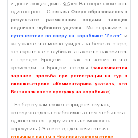
и достигающее длины 9,5 км. На озере также есть
один остров — Озолсала.
Озеро образовалось в
результате размывания водами тающих
ледников глубокого ущелья
. Мы отправимся в
путешествие по озеру на кораблике "Zezer"
, и
вы узнаете, что можно увидеть на берегах озера,
что скрыто в его глубинах, а также познакомитесь
с городом Броцени — как он возник и что
происходит в Броцени сегодня (
заказывается
заранее, просьба при регистрации на тур в
окошке-строке «Комментарии» указать, что
Вы заказываете прогулку на кораблике
).
На берегу вам также не придётся скучать,
потому что здесь позаботились о том, чтобы пока
одни катаются - у других есть возможность
перекусить :) Это место, где в печи готовят
отличные пиццы в Неаполитанском стиле
,