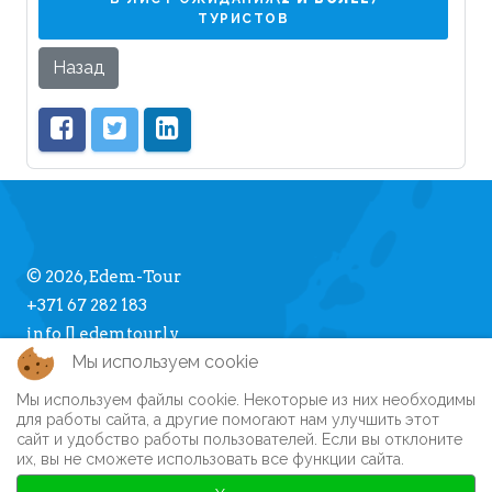
ТУРИСТОВ
Назад
© 2026, Edem-Tour
+371 67 282 183
info [] edemtour.lv
Мы используем cookie
Мы используем файлы cookie. Некоторые из них необходимы
Про Edem-Tour
для работы сайта, а другие помогают нам улучшить этот
сайт и удобство работы пользователей. Если вы отклоните
Памятка туристу
их, вы не сможете использовать все функции сайта.
Личный кабинет
Часто задаваемые вопросы