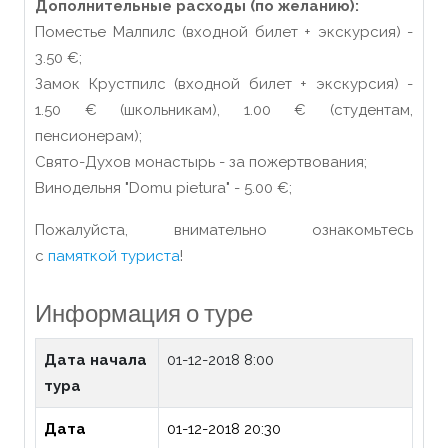
Дополнительные расходы (по желанию):
Поместье Малпилс (входной билет + экскурсия) -
3.50 €;
Замок Крустпилс (входной билет + экскурсия) -
1.50
€
(школьникам), 1.00
€
(студентам,
пенсионерам);
Свято-Духов монастырь - за пожертвования;
Винодельня "Domu pietura" - 5.00
€
;
Пожалуйста, внимательно ознакомьтесь
с
памяткой туриста
!
Информация о туре
Дата начала
01-12-2018 8:00
тура
Дата
01-12-2018 20:30