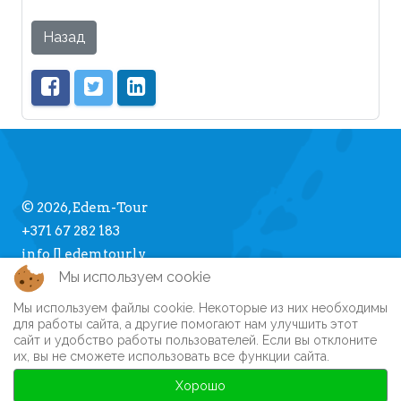
Назад
© 2026, Edem-Tour
+371 67 282 183
info [] edemtour.lv
Мы используем cookie
Мы используем файлы cookie. Некоторые из них необходимы
Про Edem-Tour
для работы сайта, а другие помогают нам улучшить этот
сайт и удобство работы пользователей. Если вы отклоните
Памятка туристу
их, вы не сможете использовать все функции сайта.
Личный кабинет
Часто задаваемые вопросы
Хорошо
Регистрация на сайте