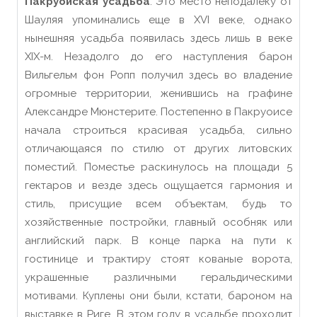
Пакруойская усадьба
. Это место неподалеку от
Шауляя упоминались еще в XVI веке, однако
нынешняя усадьба появилась здесь лишь в веке
XIX-м. Незадолго до его наступления барон
Вильгельм фон Ропп получил здесь во владение
огромные территории, женившись на графине
Александре Мюнстерите. Постепенно в Пакруоисе
начала строиться красивая усадьба, сильно
отличающаяся по стилю от других литовских
поместий. Поместье раскинулось на площади 5
гектаров и везде здесь ощущается гармония и
стиль, присущие всем объектам, будь то
хозяйственные постройки, главный особняк или
английский парк. В конце парка на пути к
гостинице и трактиру стоят кованые ворота,
украшенные различными геральдическими
мотивами. Куплены они были, кстати, бароном на
выставке в Риге. В этом году в усадьбе проходит