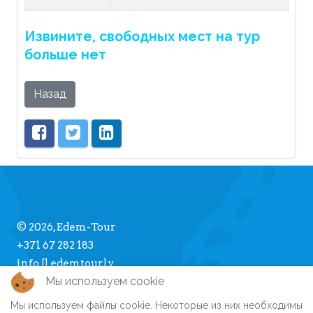
Извините, свободных мест на тур
больше нет
Назад
© 2026, Edem-Tour
+371 67 282 183
info [] edemtour.lv
Мы используем cookie
Мы используем файлы cookie. Некоторые из них необходимы
Про Edem-Tour