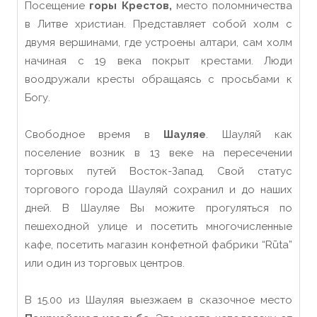
Посещение
горы Крестов,
место поломничества
в Литве христиан. Представляет собой холм с
двумя вершинами, где устроены алтари, сам холм
начиная с 19 века покрыт крестами. Люди
воодружали кресты обращаясь с просьбами к
Богу.
Свободное время в
Шауляе
. Шауляй как
поселение возник в 13 веке на пересечении
торговых путей Восток-Запад. Свой статус
торгового города Шауляй сохранил и до наших
дней. В Шауляе Вы можите прогуляться по
пешеходной улице и посетить многочисленные
кафе, посетить магазин конфетной фабрики “Rūta”
или один из торговых центров.
В 15.00 из Шауляя выезжаем в сказочное место