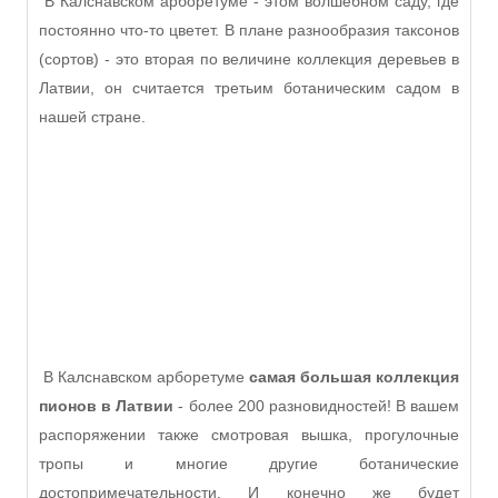
В Калснавском арборетуме - этом волшебном саду, где
постоянно что-то цветет. В плане разнообразия таксонов
(сортов) - это вторая по величине коллекция деревьев в
Латвии, он считается третьим ботаническим садом в
нашей стране.
В Калснавском арборетуме
самая большая коллекция
пионов в Латвии
- более 200 разновидностей! В вашем
распоряжении также смотровая вышка, прогулочные
тропы и многие другие ботанические
достопримечательности. И конечно же будет