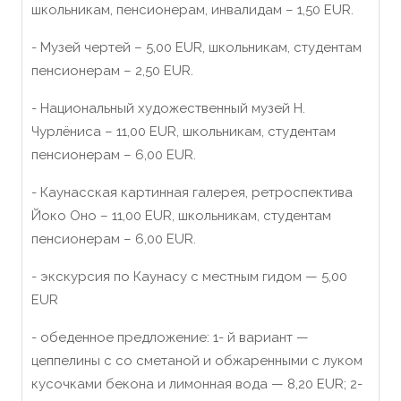
школьник
ам
, пенсионер
ам
,
инвалидам
– 1,50 EUR.
-
Музей чертей
– 5,00 EUR, школьник
ам
,
студентам
пенсионер
ам
– 2,50 EUR.
-
Национальный художественный музей Н.
Чурлёниса
– 11,00 EUR, школьник
ам
,
студентам
пенсионер
ам
– 6,00 EUR.
- Каунасская картинная галерея, ретроспектива
Йоко Оно
– 11,00 EUR, школьник
ам
,
студентам
пенсионер
ам
– 6,00 EUR.
-
экскурсия по Каунасу
с местным гидом — 5,00
EUR
-
обеденное предложение
: 1-
й вариант —
цеппелины с со сметаной и обжаренными с луком
кусочками бекона и лимонная вода —
8,20 EUR
;
2
-