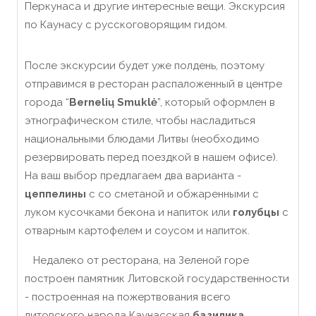
Перкунаса и другие интересные вещи. Экскурсия
по Каунасу с русскоговорящим гидом.
После экскурсии будет уже полдень, поэтому
отправимся в ресторан распаложенный в центре
города “
Bernelių Smuklė
”, который оформлен в
этнографическом стиле, чтобы насладиться
национальными блюдами Литвы (
необходимо
резервировать перед поездкой в нашем офисе
).
На ваш выбор предлагаем два варианта -
цеппелины
с со сметаной и обжаренными с
луком кусочками бекона
и напиток или
голубцы
с
отварным картофелем и соусом
и напиток.
Недалеко от ресторана, на Зеленой горе
построен памятник Литовской государственности
-
построенная на пожертвования всего
литовского народа
Каунасская
базилика