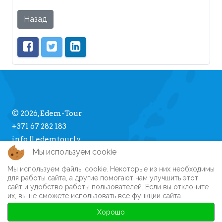
Назад
© 2026, Edem-Tour
+371 67 282 183
info [] edemtour.lv
Мы используем cookie
Мы используем файлы cookie. Некоторые из них необходимы
Про Edem-Tour
для работы сайта, а другие помогают нам улучшить этот
сайт и удобство работы пользователей. Если вы отклоните
Памятка туристу
их, вы не сможете использовать все функции сайта.
Личный кабинет
Часто задаваемые вопросы
Хорошо
Регистрация на сайте
Автобусные туры