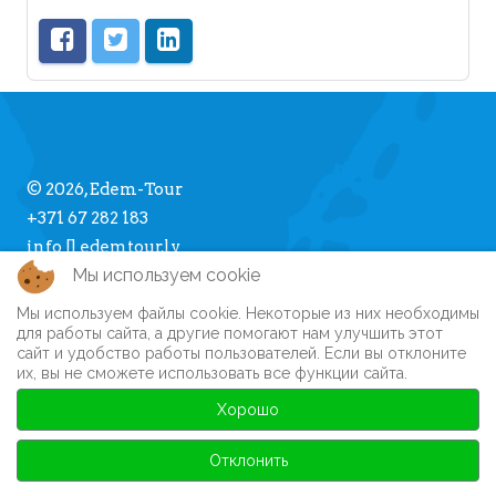
© 2026, Edem-Tour
+371 67 282 183
info [] edemtour.lv
Мы используем cookie
Мы используем файлы cookie. Некоторые из них необходимы
Про Edem-Tour
для работы сайта, а другие помогают нам улучшить этот
сайт и удобство работы пользователей. Если вы отклоните
Памятка туристу
их, вы не сможете использовать все функции сайта.
Личный кабинет
Часто задаваемые вопросы
Хорошо
Регистрация на сайте
Автобусные туры
Отклонить