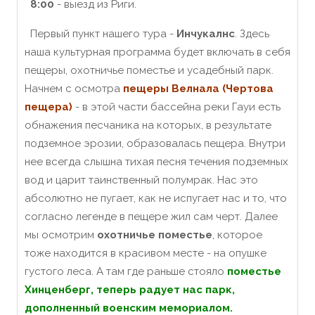
8:00
- выезд из Риги.
Первый пункт нашего тура -
Инчукалнс
. Здесь
наша культурная программа будет включать в себя
пещеры, охотничье поместье и усадебный парк.
Начнем с осмотра
пещеры Велнала (Чертова
пещера)
- в этой части бассейна реки Гауи есть
обнажения песчаника на которых, в результате
подземное эрозии, образовалась пещера. Внутри
нее всегда слышна тихая песня течения подземных
вод и царит таинственный полумрак. Нас это
абсолютно не пугает, как не испугает нас и то, что
согласно легенде в пещере жил сам черт. Далее
мы осмотрим
охотничье поместье
, которое
тоже находится в красивом месте - на опушке
густого леса. А там где раньше стояло
поместье
Хинценберг, теперь радует нас парк,
дополненный военским мемориалом.