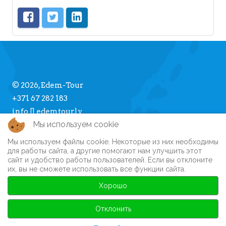
© 2026, Edem-Tour
+371 67 282 183
info [] edemtour.lv
Мы используем cookie
Мы используем файлы cookie. Некоторые из них необходимы
Про Edem-Tour
для работы сайта, а другие помогают нам улучшить этот
сайт и удобство работы пользователей. Если вы отклоните
Памятка туристу
их, вы не сможете использовать все функции сайта.
Личный кабинет
Часто задаваемые вопросы
Хорошо
Регистрация на сайте
Автобусные туры
Отклонить