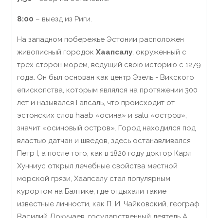
8
:00
– выезд из Риги.
На западном побережье Эстонии расположен
живописный городок
Хаапсалу
, окруженный с
трех сторон морем, ведущий свою историю с 1279
года. Он был основан как центр Эзель - Викского
епископства, которым являлся на протяжении 300
лет и назывался Гапсаль, что происходит от
эстонских слов haab «осина» и salu «остров»,
значит «осиновый остров». Город находился под
властью датчан и шведов, здесь останавливался
Петр I, а после того, как в 1820 году доктор Карл
Хунниус открыл лечебные свойства местной
морской грязи, Хаапсалу стал популярным
курортом на Балтике, где отдыхали такие
известные личности, как П. И. Чайковский, географ
Василий Докучаев, государственный деятель А.