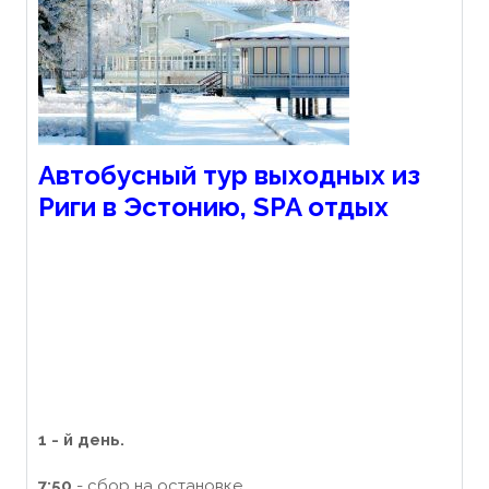
Автобусный тур выходных из
Риги в Эстонию, SPA отдых
1 -
й
день.
7:
5
0
- сбор на остановке.