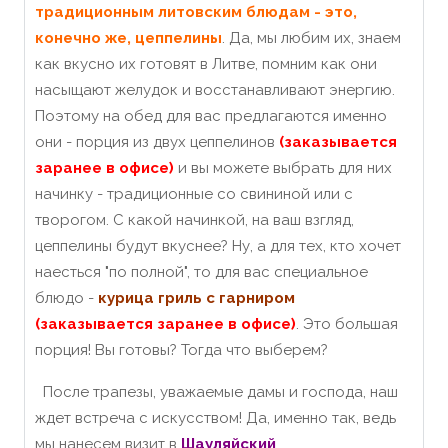
традиционным литовским блюдам - это,
конечно же, цеппелины
. Да, мы любим их, знаем
как вкусно их готовят в Литве, помним как они
насыщают желудок и восстанавливают энергию.
Поэтому на обед для вас предлагаются именно
они - порция из двух цеппелинов
(заказывается
заранее в офисе)
и вы можете выбрать для них
начинку - традиционные со свининой или с
творогом. С какой начинкой, на ваш взгляд,
цеппелины будут вкуснее? Ну, а для тех, кто хочет
наесться "по полной", то для вас специальное
блюдо -
курица гриль с гарниром
(заказывается заранее в офисе)
. Это большая
порция! Вы готовы? Тогда что выберем?
После трапезы, уважаемые дамы и господа, наш
ждет встреча с искусством! Да, именно так, ведь
мы нанесем визит в
Шауляйский