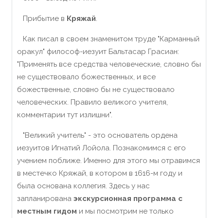
Прибытие в
Кряжай
.
Как писал в своем знаменитом труде "Карманный
оракул" философ-иезуит Бальтасар Грасиан:
"Применять все средства человеческие, словно бы
не существовало божественных, и все
божественные, словно бы не существовало
человеческих. Правило великого учителя,
комментарии тут излишни".
"Великий учитель" - это основатель ордена
иезуитов Игнатий Лойола. Познакомимся с его
учением поближе. Именно для этого мы отравимся
в местечко Кряжай, в котором в 1616-м году и
была основана коллегия. Здесь у нас
запланирована
экскурсионная программа с
местным гидом
и мы посмотрим не только