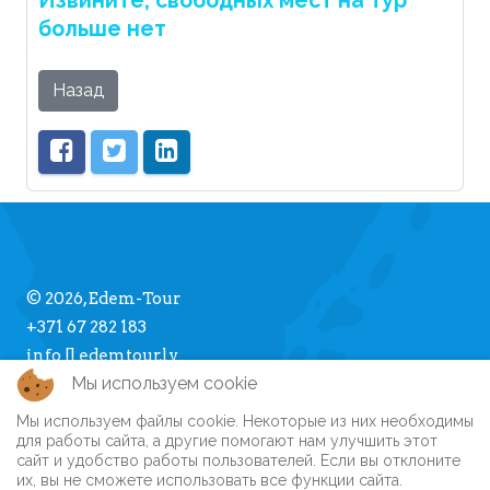
Извините, свободных мест на тур
больше нет
Назад
© 2026, Edem-Tour
+371 67 282 183
info [] edemtour.lv
Мы используем cookie
Мы используем файлы cookie. Некоторые из них необходимы
Про Edem-Tour
для работы сайта, а другие помогают нам улучшить этот
сайт и удобство работы пользователей. Если вы отклоните
Памятка туристу
их, вы не сможете использовать все функции сайта.