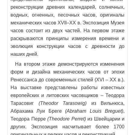
реконструкции древних календарей, солнечных,
водных, огненных, песочных часов, оригиналы
механических часов XVII–XX в. Экспозиция Музея
часов состоит из двух частей. На первом этаже
раскрываются принципы измерения времени и
эволюция конструкции часов с древности до
наших дней.
На втором этаже демонстрируются изменения
форм и дизайна механических часов от эпохи
Ренессанса до современных стилей (XVI – XX в.).
На выставке представлены работы известных
европейских и литовских часовщиков – Теодора
Тарасовиг
(Theodor Tarasowig)
из Вильнюса,
Абрахама Луи Бреге
(Abraham Louis Breguet)
,
Теодора Перре
(Theodore Perret)
из Швейцарии и
других. Экспозиция насчитывает более 1700
оригинальных и редких часов и реконструкций.