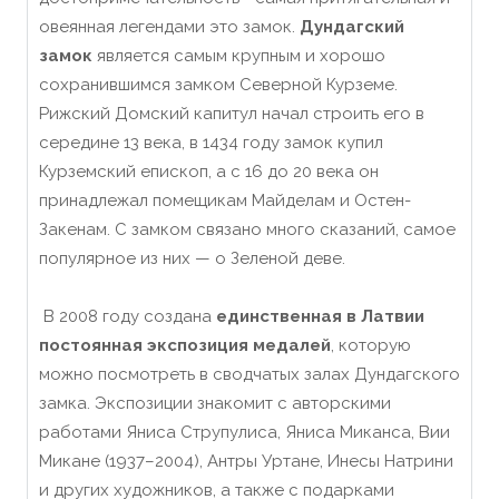
овеянная легендами это замок.
Дундагский
замок
является самым крупным и хорошо
сохранившимся замком Северной Курземе.
Рижский Домский капитул начал строить его в
середине 13 века, в 1434 году замок купил
Курземский епископ, а с 16 до 20 века он
принадлежал помещикам Майделам и Остен-
Закенам. С замком связано много сказаний, самое
популярное из них — о Зеленой деве.
В 2008 году создана
единственная в Латвии
постоянная экспозиция медалей
, которую
можно посмотреть в сводчатых залах Дундагского
замка. Экспозиции знакомит с авторскими
работами Яниса Струпулиса, Яниса Миканса, Вии
Микане (1937–2004), Антры Уртане, Инесы Натрини
и других художников, а также с подарками