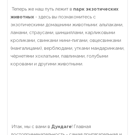
Теперь же наш путь лежит в
парк экзотических
животных
- здесь вы познакомитесь с
экзотическими домашними животными: альпаками,
ламами, страусами, шиншиллами, карликовыми
кроликами, свинками мини-пигами, овцесвинками
(мангалицами), верблюдами, утками мандаринками,
чѐрнетями хохлатыми, павлинами, голубыми
коровами и другими животными.
Итак, мы с вами в
Дундаге
! Главная
достопримечательность - самая притягательная и