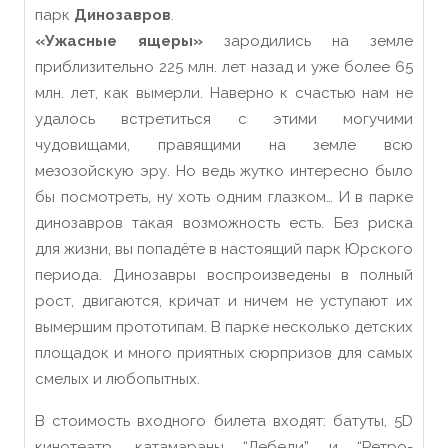
парк
Динозавров
.
«Ужасные ящеры»
зародились на земле
приблизительно 225 млн. лет назад и уже более 65
млн. лет, как вымерли. Наверно к счастью нам не
удалось встретиться с этими могучими
чудовищами, правящими на земле всю
мезозойскую эру. Но ведь жутко интересно было
бы посмотреть, ну хоть одним глазком… И в парке
динозавров такая возможность есть. Без риска
для жизни, вы попадёте в настоящий парк Юрского
периода. Динозавры воспроизведены в полный
рост, двигаются, кричат и ничем не уступают их
вымершим прототипам. В парке несколько детских
площадок и много приятных сюрпризов для самых
смелых и любопытных.
В стоимость входного билета входят: батуты, 5D
кинотеатр, катамараны “Лебеди” и “Ретро-