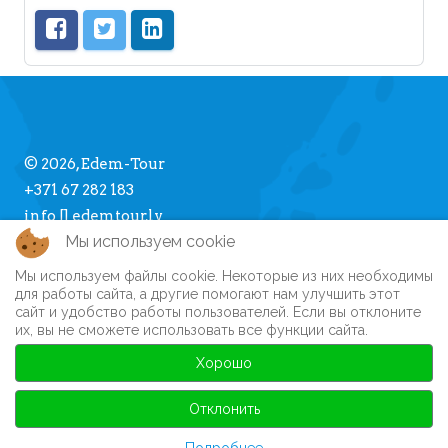
© 2026, Edem-Tour
+371 67 282 183
info [] edemtour.lv
Мы используем cookie
Мы используем файлы cookie. Некоторые из них необходимы
Про Edem-Tour
для работы сайта, а другие помогают нам улучшить этот
сайт и удобство работы пользователей. Если вы отклоните
Памятка туристу
их, вы не сможете использовать все функции сайта.
Личный кабинет
Часто задаваемые вопросы
Хорошо
Регистрация на сайте
Автобусные туры
Отклонить